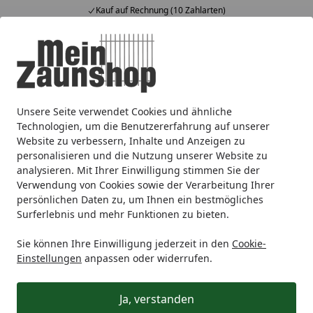
Kauf auf Rechnung (10 Zahlarten)
Alle Produkte
Mein Konto
Wunschl
Ein
4,65
/ 5
Suchen
Unsere Seite verwendet Cookies und ähnliche
Zaunmarken
BM Massivholz
BM Massivholz Zaunserien
Startseite
Technologien, um die Benutzererfahrung auf unserer
Zubehör für Zaunserie TYP 171
Website zu verbessern, Inhalte und Anzeigen zu
personalisieren und die Nutzung unserer Website zu
analysieren. Mit Ihrer Einwilligung stimmen Sie der
Ihre Artikelübersicht
Verwendung von Cookies sowie der Verarbeitung Ihrer
persönlichen Daten zu, um Ihnen ein bestmögliches
Surferlebnis und mehr Funktionen zu bieten.
Kategorien
Sie können Ihre Einwilligung jederzeit in den
Cookie-
Filter / Sortierung
Einstellungen
anpassen oder widerrufen.
11
Artikel gefunden
Ja, verstanden