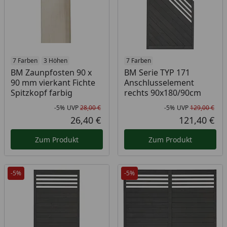
7 Farben
3 Höhen
7 Farben
BM Zaunpfosten 90 x
BM Serie TYP 171
90 mm vierkant Fichte
Anschlusselement
Spitzkopf farbig
rechts 90x180/90cm
-5%
UVP
28,00 €
-5%
UVP
129,00 €
Rabatt in Prozent
Ursprünglicher Preis
Rab
Urs
26,40 €
121,40 €
Aktueller Preis
Akt
Zum Produkt
Zum Produkt
-5%
-5%