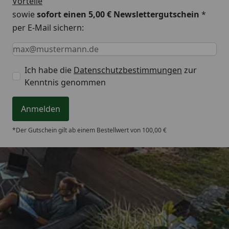
Vorteile
sowie
sofort einen 5,00 € Newslettergutschein
*
per E-Mail sichern:
Keine Eingabe erforderlich
Eingabe erforderlich
E-Mail *
Ich habe die
Datenschutzbestimmungen
zur
Kenntnis genommen
Anmelden
*Der Gutschein gilt ab einem Bestellwert von 100,00 €
Trusted Shops
4,65
/ 5