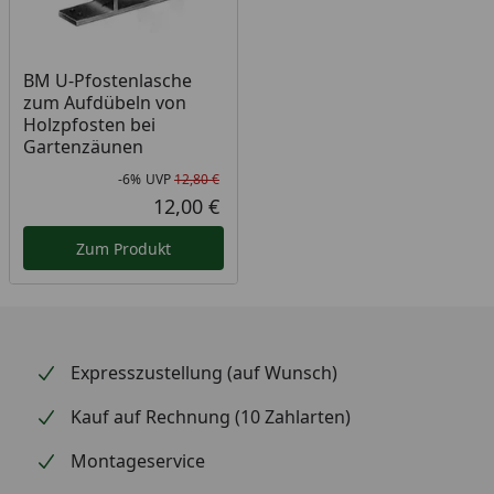
BM U-Pfostenlasche
zum Aufdübeln von
Holzpfosten bei
Gartenzäunen
-6%
UVP
12,80 €
Rabatt in Prozent
Ursprünglicher Preis
12,00 €
Aktueller Preis
Zum Produkt
Expresszustellung (auf Wunsch)
Kauf auf Rechnung (10 Zahlarten)
Montageservice