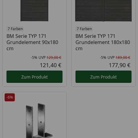
7 Farben
7 Farben
BM Serie TYP 171
BM Serie TYP 171
Grundelement 90x180
Grundelement 180x180
cm
cm
-5%
UVP
129,00 €
-5%
UVP
189,00 €
Rabatt in Prozent
Ursprünglicher Preis
Rab
Urs
121,40 €
177,90 €
Aktueller Preis
Akt
Zum Produkt
Zum Produkt
-6%