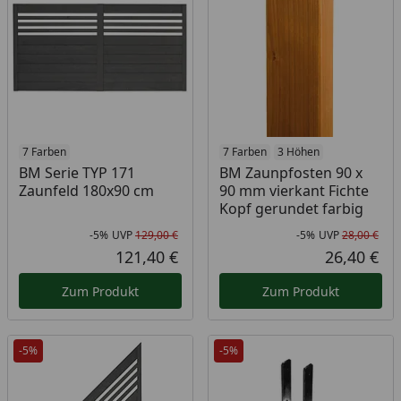
7 Farben
7 Farben
3 Höhen
BM Serie TYP 171
BM Zaunpfosten 90 x
Zaunfeld 180x90 cm
90 mm vierkant Fichte
Kopf gerundet farbig
-5%
UVP
129,00 €
-5%
UVP
28,00 €
Rabatt in Prozent
Ursprünglicher Preis
Rab
Urs
121,40 €
26,40 €
Aktueller Preis
Akt
Zum Produkt
Zum Produkt
-5%
-5%