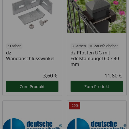
3 Farben
3 Farben
10 Zaunfeldhöhen
dz
dz Pfosten UG mit
Wandanschlusswinkel
Edelstahlbügel 60 x 40
mm
3,60 €
11,80 €
Aktueller Preis
Akt
Zum Produkt
Zum Produkt
-29%