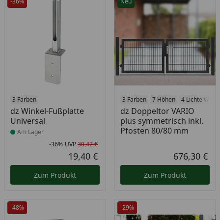
-36%
Neu
Produkt am Lager
3 Farben
3 Farben
7 Höhen
4 Lichte Weit
dz Winkel-Fußplatte
dz Doppeltor VARIO
Universal
plus symmetrisch inkl.
Pfosten 80/80 mm
Am Lager
-36%
UVP
30,42 €
Rabatt in Prozent
Ursprünglicher Preis
19,40 €
676,30 €
Aktueller Preis
Akt
Zum Produkt
Zum Produkt
-48%
-29%