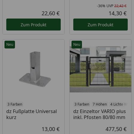
-36%
UVP
22,42 €
Rab
Urs
22,60 €
14,30 €
Aktueller Preis
Akt
Zum Produkt
Zum Produkt
Neu
Neu
3 Farben
3 Farben
7 Höhen
4 Lichte Weit
dz Fußplatte Universal
dz Einzeltor VARIO plus
kurz
inkl. Pfosten 80/80 mm
13,00 €
477,50 €
Aktueller Preis
Akt