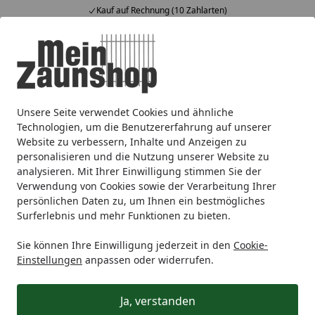
Kauf auf Rechnung (10 Zahlarten)
Alle Produkte
Mein Konto
Wunschl
Ein
4,65
/ 5
Suchen
Unsere Seite verwendet Cookies und ähnliche
Zaunmarken
dz deutsche zauntechnik
dz Doppelstabma
Startseite
Technologien, um die Benutzererfahrung auf unserer
Zubehör für Milo
Website zu verbessern, Inhalte und Anzeigen zu
personalisieren und die Nutzung unserer Website zu
analysieren. Mit Ihrer Einwilligung stimmen Sie der
Ihre Artikelübersicht
Verwendung von Cookies sowie der Verarbeitung Ihrer
persönlichen Daten zu, um Ihnen ein bestmögliches
Surferlebnis und mehr Funktionen zu bieten.
Kategorien
Sie können Ihre Einwilligung jederzeit in den
Cookie-
Filter / Sortierung
Einstellungen
anpassen oder widerrufen.
29
Artikel gefunden
Ja, verstanden