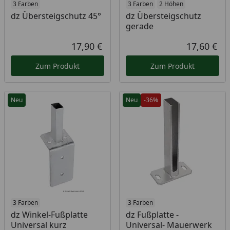
3 Farben
3 Farben
2 Höhen
dz Übersteigschutz 45°
dz Übersteigschutz
gerade
17,90 €
17,60 €
Aktueller Preis
Akt
Zum Produkt
Zum Produkt
Neu
Neu
-36%
3 Farben
3 Farben
dz Winkel-Fußplatte
dz Fußplatte -
Universal kurz
Universal- Mauerwerk