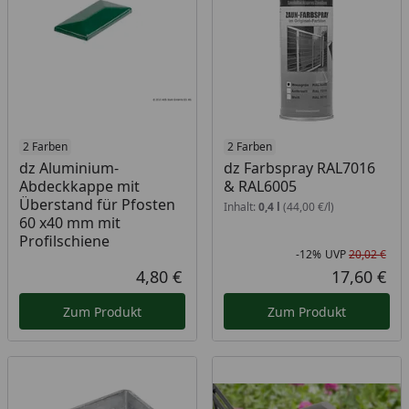
2 Farben
2 Farben
dz Aluminium-
dz Farbspray RAL7016
Abdeckkappe mit
& RAL6005
Überstand für Pfosten
Inhalt:
0,4 l
(44,00 €/l)
60 x40 mm mit
Profilschiene
-12%
UVP
20,02 €
Rab
Urs
4,80 €
17,60 €
Aktueller Preis
Akt
Zum Produkt
Zum Produkt