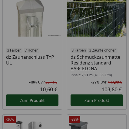
3 Farben
7 Höhen
3 Farben
3 Zaunfeldhöhen
dz Zaunanschluss TYP
dz Schmuckzaunmatte
UL
Residenz standard
BARCELONA
Inhalt:
2,51 m
(41,35 €/m)
-48%
UVP
20,71 €
-29%
UVP
147,08 €
Rabatt in Prozent
Ursprünglicher Preis
Rab
Urs
10,60 €
103,80 €
Aktueller Preis
Akt
Zum Produkt
Zum Produkt
-36%
-38%