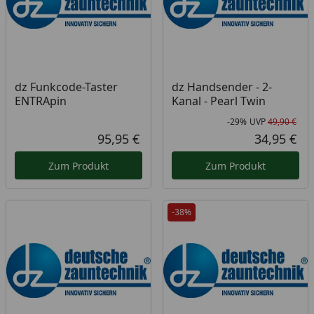
dz Funkcode-Taster
dz Handsender - 2-
ENTRApin
Kanal - Pearl Twin
-29%
UVP
49,90 €
Rab
Urs
95,95 €
34,95 €
Aktueller Preis
Akt
Zum Produkt
Zum Produkt
-38%