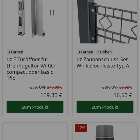
3 Farben
3 Farben
7 Höhen
dz E-Türöffner für
dz Zaunanschluss-Set
Drehflügeltor VARIO
Winkellochleiste Typ A
compact oder basic
1flg
-36%
UVP
249,90 €
-38%
UVP
26,93 €
Rabatt in Prozent
Ursprünglicher Preis
Rab
Urs
159,30 €
16,50 €
Aktueller Preis
Akt
Zum Produkt
Zum Produkt
-12%