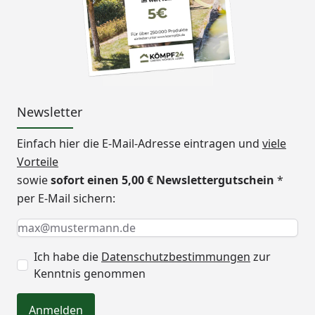
Newsletter
Einfach hier die E-Mail-Adresse eintragen und
viele
Vorteile
sowie
sofort einen 5,00 € Newslettergutschein
*
per E-Mail sichern:
Keine Eingabe erforderlich
Eingabe erforderlich
E-Mail *
Ich habe die
Datenschutzbestimmungen
zur
Kenntnis genommen
Anmelden