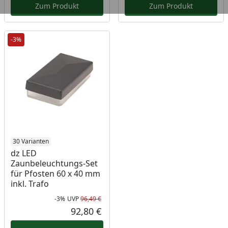
Zum Produkt
Zum Produkt
-3%
30 Varianten
dz LED
Zaunbeleuchtungs-Set
für Pfosten 60 x 40 mm
inkl. Trafo
-3%
UVP
96,49 €
Rabatt in Prozent
Ursprünglicher Preis
92,80 €
Aktueller Preis