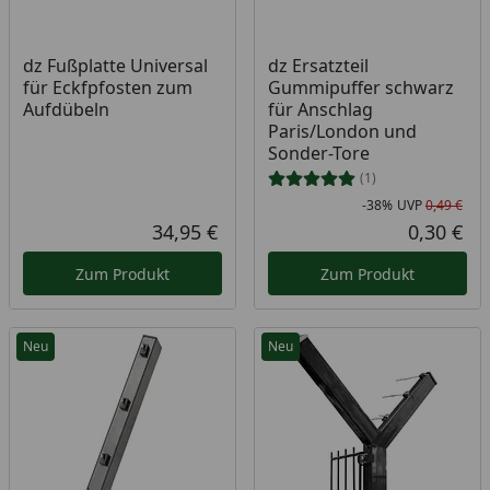
dz Fußplatte Universal
dz Ersatzteil
für Eckfpfosten zum
Gummipuffer schwarz
Aufdübeln
für Anschlag
Paris/London und
Sonder-Tore
(1)
-38%
UVP
0,49 €
Rab
Urs
34,95 €
0,30 €
Aktueller Preis
Akt
Zum Produkt
Zum Produkt
Neu
Neu