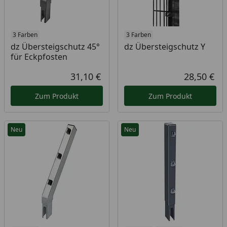
3 Farben
3 Farben
dz Übersteigschutz 45°
dz Übersteigschutz Y
für Eckpfosten
31,10 €
28,50 €
Aktueller Preis
Akt
Zum Produkt
Zum Produkt
Neu
Neu