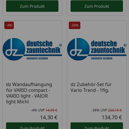
Zum Produkt
Zum Produkt
-4%
-38%
dz Wandaufhängung
dz Zubehör-Set für
für VARIO compact -
Vario Trend - 1flg.
VARIO light - VAIOR
light Michl
-4%
UVP
14,95 €
-38%
UVP
220,15 €
Rabatt in Prozent
Ursprünglicher Preis
Rab
Urs
14,30 €
134,70 €
Aktueller Preis
Akt
Zum Produkt
Zum Produkt