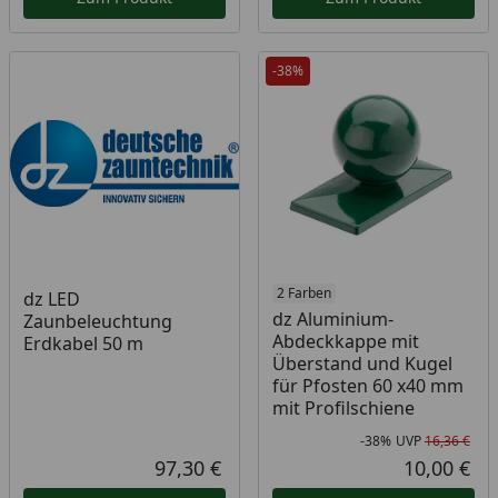
-38%
2 Farben
dz LED
dz Aluminium-
Zaunbeleuchtung
Abdeckkappe mit
Erdkabel 50 m
Überstand und Kugel
für Pfosten 60 x40 mm
mit Profilschiene
-38%
UVP
16,36 €
Rab
Urs
97,30 €
10,00 €
Aktueller Preis
Akt