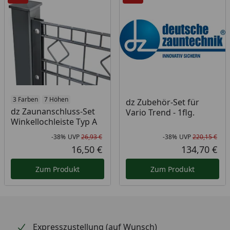
3 Farben
7 Höhen
dz Zubehör-Set für
dz Zaunanschluss-Set
Vario Trend - 1flg.
Winkellochleiste Typ A
-38%
UVP
26,93 €
-38%
UVP
220,15 €
Rabatt in Prozent
Ursprünglicher Preis
Rab
Urs
16,50 €
134,70 €
Aktueller Preis
Akt
Zum Produkt
Zum Produkt
Expresszustellung (auf Wunsch)