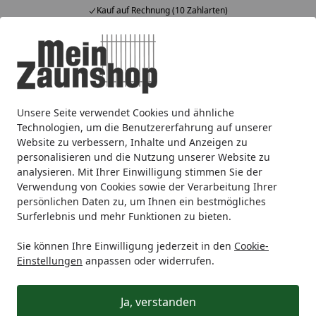
Kauf auf Rechnung (10 Zahlarten)
Alle Produkte
Mein Konto
Wunschl
Ein
4,65
/ 5
Suchen
Unsere Seite verwendet Cookies und ähnliche
Zaunmarken
dz deutsche zauntechnik
dz Flügeltore
F
Startseite
Technologien, um die Benutzererfahrung auf unserer
Zubehör für Einstabmatten-
Website zu verbessern, Inhalte und Anzeigen zu
Flügeltore
personalisieren und die Nutzung unserer Website zu
analysieren. Mit Ihrer Einwilligung stimmen Sie der
Verwendung von Cookies sowie der Verarbeitung Ihrer
Ihre Artikelübersicht
persönlichen Daten zu, um Ihnen ein bestmögliches
Surferlebnis und mehr Funktionen zu bieten.
Kategorien
Sie können Ihre Einwilligung jederzeit in den
Cookie-
Einstellungen
anpassen oder widerrufen.
Filter / Sortierung
Ja, verstanden
4
Artikel gefunden