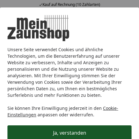
Kauf auf Rechnung (10 Zahlarten)
Alle Produkte
Mein Konto
Wunschl
Ein
4,65
/ 5
Suchen
Unsere Seite verwendet Cookies und ähnliche
Zaunmarken
dz deutsche zauntechnik
dz Schmuckzäun
Startseite
Technologien, um die Benutzererfahrung auf unserer
dz TURIN
Website zu verbessern, Inhalte und Anzeigen zu
personalisieren und die Nutzung unserer Website zu
analysieren. Mit Ihrer Einwilligung stimmen Sie der
Ihre Artikelübersicht
Verwendung von Cookies sowie der Verarbeitung Ihrer
persönlichen Daten zu, um Ihnen ein bestmögliches
Surferlebnis und mehr Funktionen zu bieten.
Kategorien
Sie können Ihre Einwilligung jederzeit in den
Cookie-
Filter / Sortierung
Einstellungen
anpassen oder widerrufen.
33
Artikel gefunden
Ja, verstanden