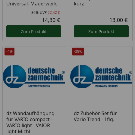
Universal- Mauerwerk
kurz
-36%
UVP
22,42 €
Rabatt in Prozent
Ursprünglicher Preis
14,30 €
13,00 €
Aktueller Preis
Akt
Zum Produkt
Zum Produkt
-4%
-38%
dz Wandaufhängung
dz Zubehör-Set für
für VARIO compact -
Vario Trend - 1flg.
VARIO light - VAIOR
light Michl