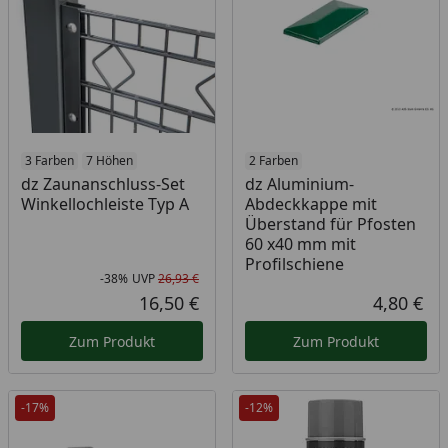
3 Farben
7 Höhen
2 Farben
dz Zaunanschluss-Set
dz Aluminium-
Winkellochleiste Typ A
Abdeckkappe mit
Überstand für Pfosten
60 x40 mm mit
Profilschiene
-38%
UVP
26,93 €
Rabatt in Prozent
Ursprünglicher Preis
16,50 €
4,80 €
Aktueller Preis
Akt
Zum Produkt
Zum Produkt
-17%
-12%