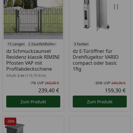
15 Längen
2 Zaunfeldhöhen
3 Farben
dz Schmuckzaunset
dz E-Türöffner für
Residenz klassik RIMINI
Drehflügeltor VARIO
Pfosten VAP mit
compact oder basic
Profilabdeckschiene
1flg
Inhalt:
2 m
(119,70 €/m)
-7%
UVP
260,00 €
-36%
UVP
249,90 €
Rabatt in Prozent
Ursprünglicher Preis
Rab
Urs
239,40 €
159,30 €
Aktueller Preis
Akt
Zum Produkt
Zum Produkt
-38%