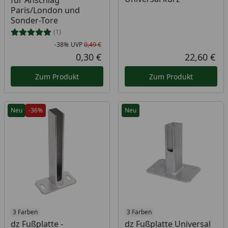
für Anschlag
Paris/London und
Sonder-Tore
(1)
-38%
UVP
0,49 €
Rabatt in Prozent
Ursprünglicher Preis
0,30 €
22,60 €
Aktueller Preis
Akt
Zum Produkt
Zum Produkt
Neu
-36%
Neu
3 Farben
3 Farben
dz Fußplatte -
dz Fußplatte Universal