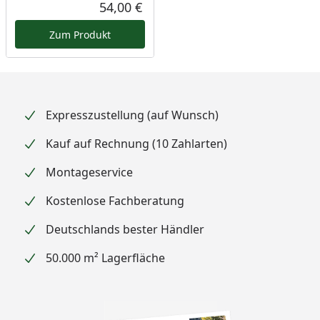
Rabatt in Prozent
Ursprünglicher Preis
54,00 €
Aktueller Preis
Zum Produkt
Expresszustellung (auf Wunsch)
Kauf auf Rechnung (10 Zahlarten)
Montageservice
Kostenlose Fachberatung
Deutschlands bester Händler
50.000 m² Lagerfläche