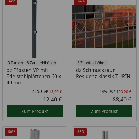
-34%
-14%
3 Farben
8 Zaunfeldhöhen
2 Zaunfeldhöhen
dz Pfosten VP mit
dz Schmuckzaun
Edelstahlplättchen 60 x
Residenz klassik TURIN
40 mm
-34%
UVP
18,90 €
-14%
UVP
103,20 €
Rabatt in Prozent
Ursprünglicher Preis
Rab
Urs
12,40 €
88,40 €
Aktueller Preis
Akt
Zum Produkt
Zum Produkt
-60%
-36%