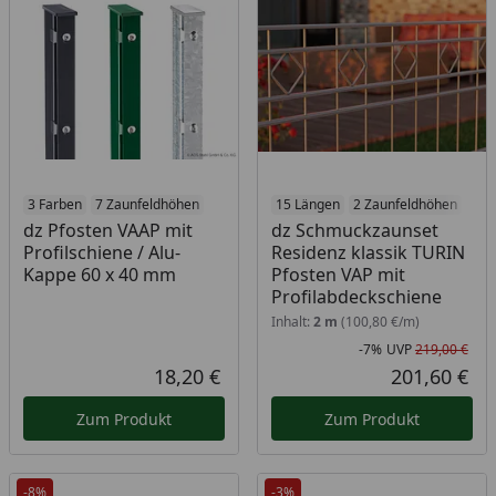
3 Farben
7 Zaunfeldhöhen
15 Längen
2 Zaunfeldhöhen
dz Pfosten VAAP mit
dz Schmuckzaunset
Profilschiene / Alu-
Residenz klassik TURIN
Kappe 60 x 40 mm
Pfosten VAP mit
Profilabdeckschiene
Inhalt:
2 m
(100,80 €/m)
-7%
UVP
219,00 €
Rab
Urs
18,20 €
201,60 €
Aktueller Preis
Akt
Zum Produkt
Zum Produkt
-8%
-3%