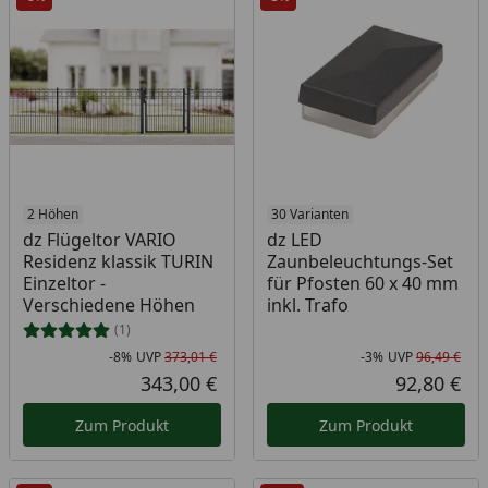
2 Höhen
30 Varianten
dz Flügeltor VARIO
dz LED
Residenz klassik TURIN
Zaunbeleuchtungs-Set
Einzeltor -
für Pfosten 60 x 40 mm
Verschiedene Höhen
inkl. Trafo
(1)
-8%
UVP
373,01 €
-3%
UVP
96,49 €
Rabatt in Prozent
Ursprünglicher Preis
Rab
Urs
343,00 €
92,80 €
Aktueller Preis
Akt
Zum Produkt
Zum Produkt