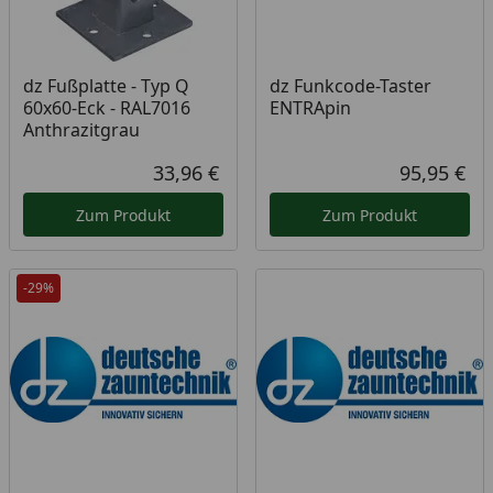
dz Fußplatte - Typ Q
dz Funkcode-Taster
60x60-Eck - RAL7016
ENTRApin
Anthrazitgrau
33,96 €
95,95 €
Aktueller Preis
Akt
Zum Produkt
Zum Produkt
-29%