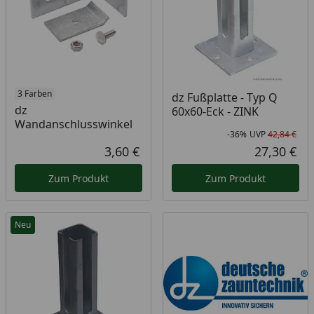
3 Farben
dz Fußplatte - Typ Q
dz
60x60-Eck - ZINK
Wandanschlusswinkel
-36%
UVP
42,84 €
Rab
Urs
3,60 €
27,30 €
Aktueller Preis
Akt
Zum Produkt
Zum Produkt
Neu