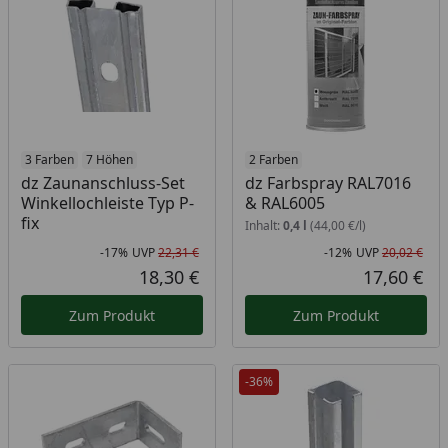
3 Farben
7 Höhen
2 Farben
dz Zaunanschluss-Set
dz Farbspray RAL7016
Winkellochleiste Typ P-
& RAL6005
fix
Inhalt:
0,4 l
(44,00 €/l)
-17%
UVP
22,31 €
-12%
UVP
20,02 €
Rabatt in Prozent
Ursprünglicher Preis
Rab
Urs
18,30 €
17,60 €
Aktueller Preis
Akt
Zum Produkt
Zum Produkt
-36%