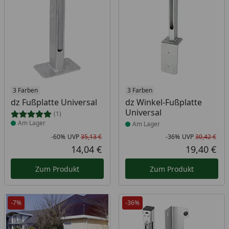
Produkt am Lager
3 Farben
Produkt am Lager
3 Farben
dz Fußplatte Universal
dz Winkel-Fußplatte
Universal
(1)
Am Lager
Am Lager
-60%
UVP
35,13 €
-36%
UVP
30,42 €
Rabatt in Prozent
Ursprünglicher Preis
Rab
Urs
14,04 €
19,40 €
Aktueller Preis
Akt
Zum Produkt
Zum Produkt
-7%
-36%