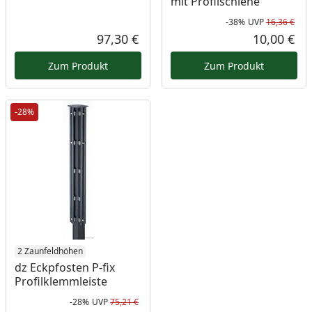
mit Profilschiene
-38%
UVP
16,36 €
Rab
Urs
97,30 €
10,00 €
Aktueller Preis
Akt
Zum Produkt
Zum Produkt
-28%
2 Zaunfeldhöhen
dz Eckpfosten P-fix
Profilklemmleiste
-28%
UVP
75,21 €