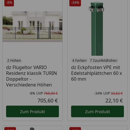
-8%
-34%
2 Höhen
4 Farben
7 Zaunfeldhöhen
dz Flügeltor VARIO
dz Eckpfosten VPE mit
Residenz klassik TURIN
Edelstahlplättchen 60 x
Doppeltor -
60 mm
Verschiedene Höhen
-8%
UVP
768,00 €
-34%
UVP
33,62 €
Rabatt in Prozent
Ursprünglicher Preis
Rab
Urs
705,60 €
22,10 €
Aktueller Preis
Akt
Zum Produkt
Zum Produkt