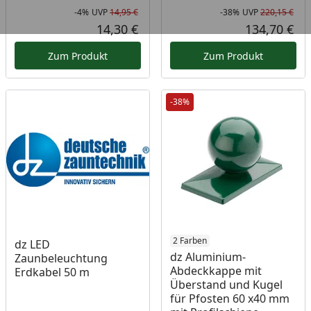
-4%
UVP
14,95 €
-38%
UVP
220,15 €
Rabatt in Prozent
Ursprünglicher Preis
Rab
Urs
14,30 €
134,70 €
Aktueller Preis
Akt
Zum Produkt
Zum Produkt
-38%
2 Farben
dz LED
dz Aluminium-
Zaunbeleuchtung
Abdeckkappe mit
Erdkabel 50 m
Überstand und Kugel
für Pfosten 60 x40 mm