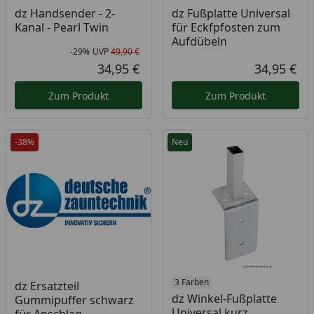
dz Handsender - 2-
dz Fußplatte Universal
Kanal - Pearl Twin
für Eckfpfosten zum
Aufdübeln
-29%
UVP
49,90 €
Rabatt in Prozent
Ursprünglicher Preis
34,95 €
34,95 €
Aktueller Preis
Akt
Zum Produkt
Zum Produkt
-38%
Neu
3 Farben
dz Ersatzteil
dz Winkel-Fußplatte
Gummipuffer schwarz
Universal kurz