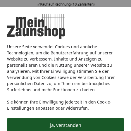
Kauf auf Rechnung (10 Zahlarten)
Alle Produkte
Mein Konto
Wunschl
Ein
4,65
/ 5
Suchen
Unsere Seite verwendet Cookies und ähnliche
Zaunmarken
LEGI
LEGI Zaunsysteme
LEGI Steigungsgi
Startseite
Technologien, um die Benutzererfahrung auf unserer
LEGI Steigungsgitter R-S.S-100
Website zu verbessern, Inhalte und Anzeigen zu
personalisieren und die Nutzung unserer Website zu
analysieren. Mit Ihrer Einwilligung stimmen Sie der
Ihre Artikelübersicht
Verwendung von Cookies sowie der Verarbeitung Ihrer
persönlichen Daten zu, um Ihnen ein bestmögliches
Surferlebnis und mehr Funktionen zu bieten.
Kategorien
Sie können Ihre Einwilligung jederzeit in den
Cookie-
Filter / Sortierung
Einstellungen
anpassen oder widerrufen.
1
Artikel gefunden
Ja, verstanden