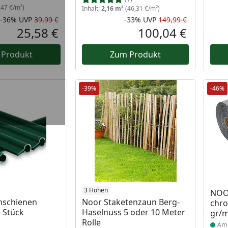
,47 €/m²)
Inhalt:
2,16 m²
(46,31 €/m²)
-36%
UVP
39,99 €
-33%
UVP
149,99 €
Rabatt in Prozent
Ursprünglicher Preis
Rabatt in 
Ursprüngli
25,58 €
100,04 €
Aktueller Preis
Aktueller P
 Produkt
Zum Produkt
-39%
-46%
 Lager
3 Höhen
Prod
NOO
mschienen
Noor Staketenzaun Berg-
chro
 Stück
Haselnuss 5 oder 10 Meter
gr/m
Rolle
Am 