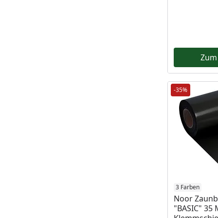
Zum
-35%
3 Farben
Noor Zaunb
"BASIC" 35 M