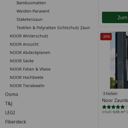
Bambusmatten
Weiden-Paravent
Zum
Staketenzaun
Textilen & Polyrattan Sichtschutz Zaun
NOOR Winterschutz
-36%
NOOR Anzucht
NOOR Abdeckplanen
NOOR Säcke
NOOR Folien & Vliese
NOOR Hochbeete
NOOR Tierabwehr
Osmo
3 Farben
Noor Zaunb
T&J
(
LEGI
Inhalt:
6,65 m²
(
Fiberdeck