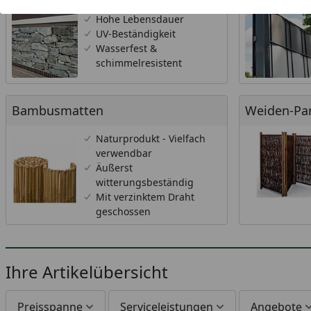
Hohe Lebensdauer
UV-Beständigkeit
Wasserfest &
schimmelresistent
Bambusmatten
Weiden-Parav
Bambusmatten
Weiden-Pa
Naturprodukt - Vielfach
verwendbar
Äußerst
witterungsbeständig
Mit verzinktem Draht
geschossen
Ihre Artikelübersicht
Preisspanne
Serviceleistungen
Angebote