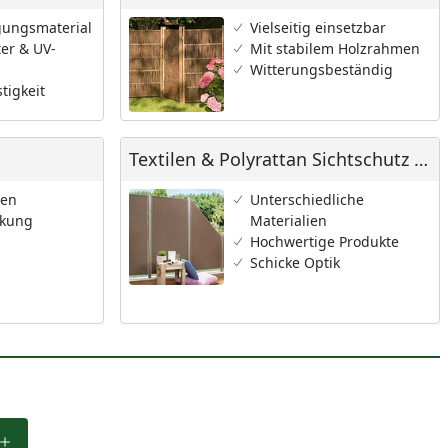
igungsmaterial
Vielseitig einsetzbar
er & UV-
Mit stabilem Holzrahmen
Witterungsbeständig
tigkeit
Textilen & Polyrattan Sichtschutz Zaun
Textilen & Polyrattan Sichtschutz Zaun
ten
Unterschiedliche
rkung
Materialien
Hochwertige Produkte
Schicke Optik