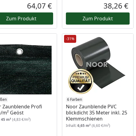
Prozent
cher Preis
Rabatt in Prozent
Ursprünglicher Preis
Rab
Urs
64,07 €
38,26 €
reis
Aktueller Preis
Akt
Zum Produkt
Zum Produkt
-31%
ößen
6 Farben
 Zaunblende Profi
Noor Zaunblende PVC
/m² Geöst
blickdicht 35 Meter inkl. 25
Klemmschienen
:
45 m²
(4,83 €/m²)
Inhalt:
6,65 m²
(6,60 €/m²)