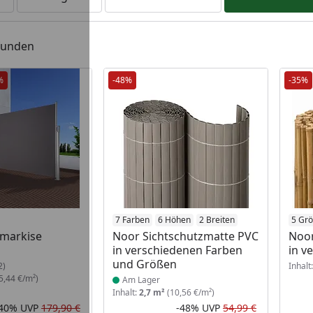
efunden
%
-48%
-35%
Produkt am Lager
7 Farben
6 Höhen
2 Breiten
5 Gr
nmarkise
Noor Sichtschutzmatte PVC
Noo
in verschiedenen Farben
in v
und Größen
2)
Inhalt
5,44 €/m²)
Am Lager
Inhalt:
2,7 m²
(10,56 €/m²)
-40%
UVP
179,90 €
-48%
UVP
54,99 €