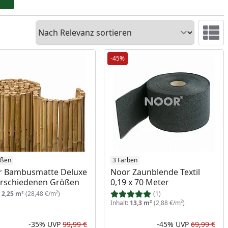
Sortieren
Ansicht 
-45%
ößen
3 Farben
r Bambusmatte Deluxe
Noor Zaunblende Textil
erschiedenen Größen
0,19 x 70 Meter
:
2,25 m²
(28,48 €/m²)
(1)
Inhalt:
13,3 m²
(2,88 €/m²)
-35%
UVP
99,99 €
-45%
UVP
69,99 €