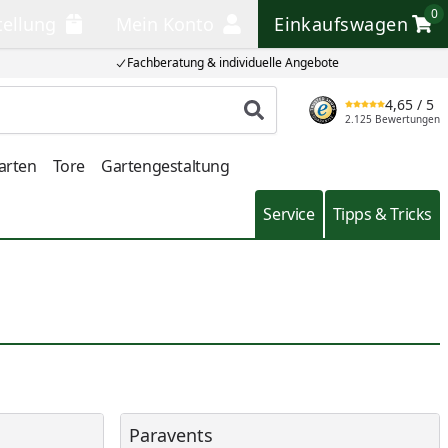
0
tellung
Mein Konto
Einkaufswagen
llung
Mein Konto
Einkaufswagen
Fachberatung & individuelle Angebote
4,65
/ 5
Produkt suchen
2.125 Bewertungen
arten
Tore
Gartengestaltung
Service
Tipps & Tricks
Paravents
Paravents