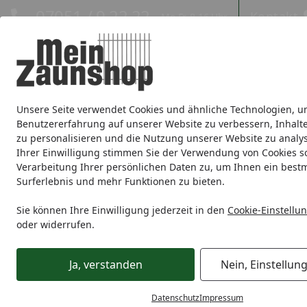
Hotline
07051 / 9 22 22
Kontakt
Mo-Fr. 8-16 Uhr
Kontakt
Eigene Montage-Teams
Unsere Seite verwendet Cookies und ähnliche Technologien, u
Sichtschutz
Doppelstabmatte
Zaunsets
Gabionen
Ei
Benutzererfahrung auf unserer Website zu verbessern, Inhalt
zu personalisieren und die Nutzung unserer Website zu analys
Zaunmarken
Ihrer Einwilligung stimmen Sie der Verwendung von Cookies s
Verarbeitung Ihrer persönlichen Daten zu, um Ihnen ein best
Surferlebnis und mehr Funktionen zu bieten.
Zaunmarken
NOOR
NOOR Sichtschutz
Startseite
NOOR Sichtschutz
Sie können Ihre Einwilligung jederzeit in den
Cookie-Einstellu
oder widerrufen.
Wählen Sie Ihre Wunschkategorie
Ja, verstanden
Nein, Einstellun
PVC Sichtschutzmatten
Sichtschutzst
PVC Sichtschutzmatten
Sichtschutz
Datenschutz
Impressum