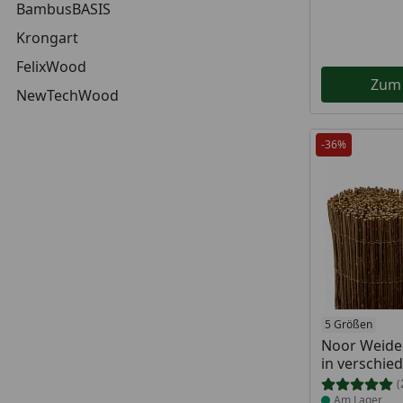
BambusBASIS
Krongart
FelixWood
Zum
NewTechWood
-36%
Produkt am
5 Größen
Noor Weide
in verschi
(
Am Lager