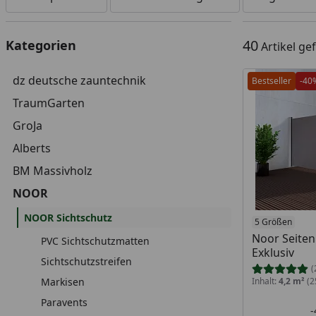
40
Kategorien
Artikel g
dz deutsche zauntechnik
Bestseller
-40
TraumGarten
GroJa
Alberts
BM Massivholz
NOOR
NOOR Sichtschutz
5 Größen
Noor Seite
PVC Sichtschutzmatten
Exklusiv
Sichtschutzstreifen
(
Markisen
Inhalt:
4,2 m²
(2
Paravents