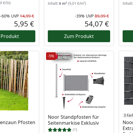
0 €/St)
Inhalt:
6 m²
(9,01 €/m²)
Inhalt
-60%
UVP
14,99 €
-39%
UVP
89,99 €
Rabatt in Prozent
Ursprünglicher Preis
Rabatt in 
Ursprüngli
5,95 €
54,07 €
Aktueller Preis
Aktueller P
 Produkt
Zum Produkt
-5%
3 Far
Noor Standpfosten für
tenzaun Pfosten
Noor
Seitenmarkise Exklusiv
Extr
(1)