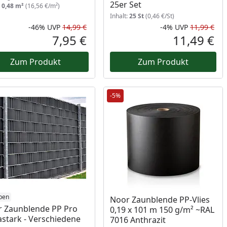
25er Set
:
0,48 m²
(16,56 €/m²)
Inhalt:
25 St
(0,46 €/St)
-46%
UVP
14,99 €
-4%
UVP
11,99 €
Prozent
cher Preis
Rabatt in Prozent
Ursprünglicher Preis
Rab
Urs
7,95 €
11,49 €
reis
Aktueller Preis
Akt
Zum Produkt
Zum Produkt
-5%
ben
Noor Zaunblende PP-Vlies
 Zaunblende PP Pro
0,19 x 101 m 150 g/m² ~RAL
astark - Verschiedene
7016 Anthrazit