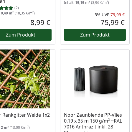
ben
Inhalt:
19,19 m²
(3,96 €/m²)
(2)
:
0,49 m²
(18,35 €/m²)
-5%
UVP
79,99 €
Prozent
cher Preis
Rab
Urs
8,99 €
75,99 €
reis
Aktueller Preis
Akt
Zum Produkt
Zum Produkt
 Rankgitter Weide 1x2
Noor Zaunblende PP-Vlies
0,19 x 35 m 150 g/m² ~RAL
7016 Anthrazit inkl. 28
:
2 m²
(13,00 €/m²)