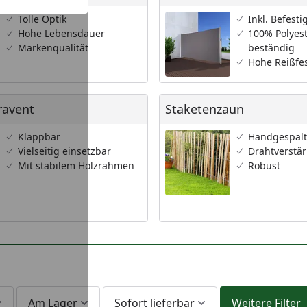
Tolle Optik
Inkl. Befest
Hohe Lebensdauer
100% Polyest
Markenqualität
beständig
Hohe Reißfes
ent
Staketenzaun
ravent
Staketenzaun
Klappbar
Handgespal
Vielseitig einsetzbar
Drahtverstä
Mit stabilem Holzrahmen
Robust
Am Lager
Sofort lieferbar
Weitere Filter