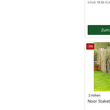
Inhalt:
15 St
(0,4
Zum
-3%
2 Höhen
Noor Stake