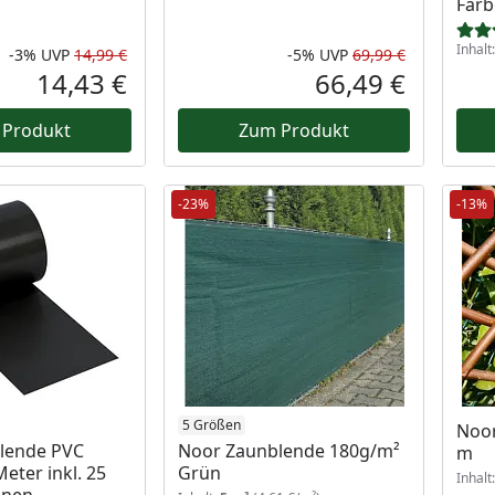
Far
Inhalt
-3%
UVP
14,99 €
-5%
UVP
69,99 €
Rabatt in Prozent
Ursprünglicher Preis
Rabatt in 
Ursprüngli
14,43 €
66,49 €
Aktueller Preis
Aktueller P
 Produkt
Zum Produkt
-23%
-13%
5 Größen
Noor
lende PVC
Noor Zaunblende 180g/m²
m
eter inkl. 25
Grün
Inhalt