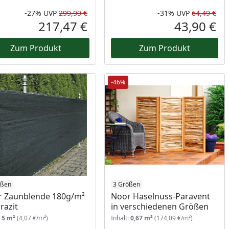
-27%
UVP
299,99 €
-31%
UVP
64,49 €
Prozent
cher Preis
Rabatt in Prozent
Ursprünglicher Preis
Rab
Urs
217,47 €
43,90 €
reis
Aktueller Preis
Akt
Zum Produkt
Zum Produkt
-46%
ößen
3 Größen
 Zaunblende 180g/m²
Noor Haselnuss-Paravent
razit
in verschiedenen Größen
:
5 m²
(4,07 €/m²)
Inhalt:
0,67 m²
(174,09 €/m²)