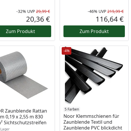
-32%
UVP
29,99 €
-46%
UVP
219,99 €
Prozent
cher Preis
Rabatt in Prozent
Ursprünglicher Preis
Rab
Urs
20,36 €
116,64 €
reis
Aktueller Preis
Akt
Zum Produkt
Zum Produkt
-4%
ukt am Lager
5 Farben
R Zaunblende Rattan
Noor Klemmschienen für
m 0,19 x 2,55 m 830
Zaunblende Textil und
² Sichtschutzstreifen
Zaunblende PVC blickdicht
Lager