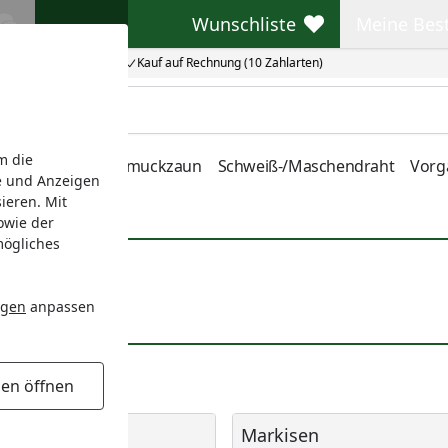
Wunschliste
Meine Bes
Wunschliste
Meine Beste
Kauf auf Rechnung (10 Zahlarten)
m die
nstabmatten
Schmuckzaun
Schweiß-/Maschendraht
Vorg
e und Anzeigen
ieren. Mit
owie der
mögliches
ngen
anpassen
gen öffnen
reifen
Markisen
streifen
Markisen