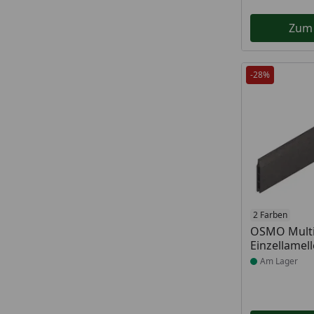
Zum
-28%
Produkt am
2 Farben
OSMO Multi
Einzellamell
Am Lager