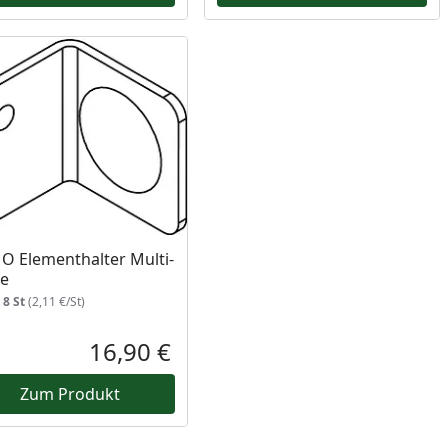
 Elementhalter Multi-
ce
:
8 St
(2,11 €/St)
Prozent
cher Preis
16,90 €
reis
Aktueller Preis
Zum Produkt