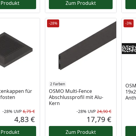
 Produkt
Zum Produkt
-28%
-3%
2 Farben
OSMO
enkappen für
OSMO Multi-Fence
19x2
fosten
Abschlussprofil mit Alu-
Anth
Kern
-28%
UVP
6,75 €
-28%
UVP
24,90 €
Rabatt in Prozent
Ursprünglicher Preis
Rabatt in 
Ursprüngli
4,83 €
17,79 €
Aktueller Preis
Aktueller P
 Produkt
Zum Produkt