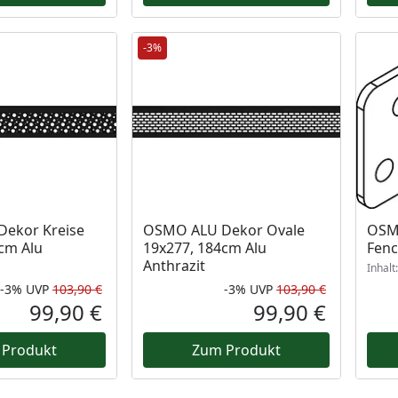
-3%
ekor Kreise
OSMO ALU Dekor Ovale
OSMO
cm Alu
19x277, 184cm Alu
Fen
Anthrazit
Inhalt
-3%
UVP
103,90 €
-3%
UVP
103,90 €
Rabatt in Prozent
Ursprünglicher Preis
Rabatt in 
Ursprüngli
99,90 €
99,90 €
Aktueller Preis
Aktueller P
 Produkt
Zum Produkt