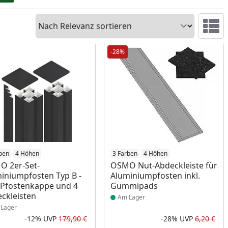
Sortieren
Ansicht 
-28%
ukt am Lager
ben
4 Höhen
Produkt am Lager
3 Farben
4 Höhen
 2er-Set-
OSMO Nut-Abdeckleiste für
iniumpfosten Typ B -
Aluminiumpfosten inkl.
. Pfostenkappe und 4
Gummipads
ckleisten
Am Lager
Lager
-12%
UVP
179,90 €
-28%
UVP
6,20 €
Prozent
cher Preis
Rabatt in Prozent
Ursprünglicher Preis
Rab
Urs