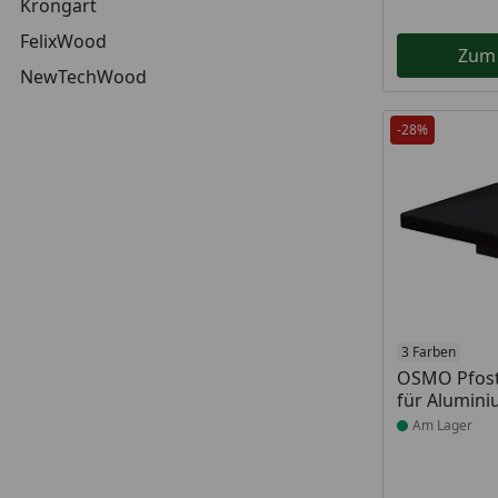
Krongart
FelixWood
Zum
NewTechWood
-28%
Produkt am
3 Farben
OSMO Pfos
für Alumini
Am Lager