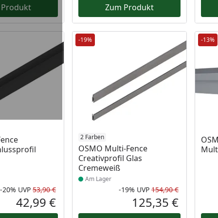
 Produkt
Zum Produkt
-19%
-13%
 Lager
Produkt am Lager
2 Farben
Fence
OSMO
OSMO Multi-Fence
lussprofil
Mult
Creativprofil Glas
Cremeweiß
Am Lager
-20%
UVP
53,90 €
-19%
UVP
154,90 €
Rabatt in Prozent
Ursprünglicher Preis
Rabatt in 
Ursprüngli
42,99 €
125,35 €
Aktueller Preis
Aktueller P