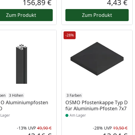
156,89 €
4,43 €
reis
Aktueller Preis
Akt
Zum Produkt
Zum Produkt
-28%
ukt am Lager
ben
3 Höhen
Produkt am Lager
3 Farben
O Aluminiumpfosten
OSMO Pfostenkappe Typ D
D
für Aluminium-Pfosten 7x7
Lager
Am Lager
-13%
UVP
49,90 €
-28%
UVP
19,50 €
Prozent
cher Preis
Rabatt in Prozent
Ursprünglicher Preis
Rab
Urs