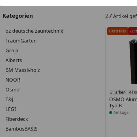
27
Kategorien
Artikel g
dz deutsche zauntechnik
Bestseller
-25
TraumGarten
GroJa
Alberts
BM Massivholz
NOOR
Osmo
Produkt am
3 Farben
4 H
T&J
OSMO Alum
Typ B
LEGI
Am Lager
Fiberdeck
BambusBASIS