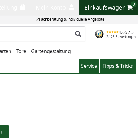
0
tellung
Mein Konto
Einkaufswagen
llung
Mein Konto
Einkaufswagen
Fachberatung & individuelle Angebote
4,65
/ 5
Produkt suchen
2.125 Bewertungen
arten
Tore
Gartengestaltung
Service
Tipps & Tricks