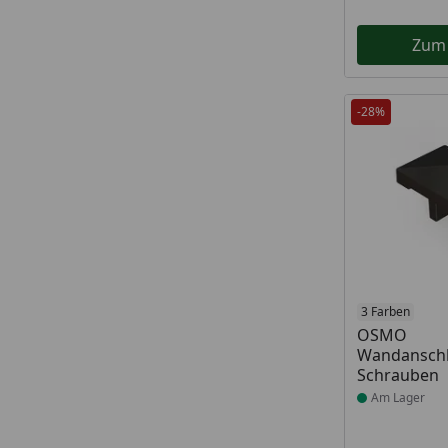
Zum
-28%
Produkt am
3 Farben
OSMO
Wandanschl
Schrauben
Am Lager