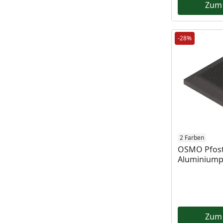
Zum
-28%
2 Farben
OSMO Pfost
Aluminiump
Zum