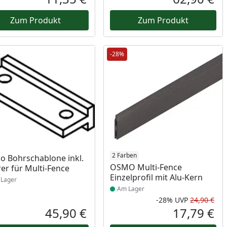
reis
Aktueller Preis
Akt
Zum Produkt
Zum Produkt
-28%
ukt am Lager
Produkt am Lager
2 Farben
 Bohrschablone inkl.
OSMO Multi-Fence
er für Multi-Fence
Einzelprofil mit Alu-Kern
Lager
Am Lager
-28%
UVP
24,90 €
Prozent
cher Preis
Rab
Urs
45,90 €
17,79 €
reis
Aktueller Preis
Akt