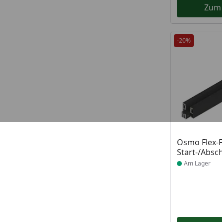
Zum
-20%
Produkt am
Osmo Flex-
Start-/Absch
Am Lager