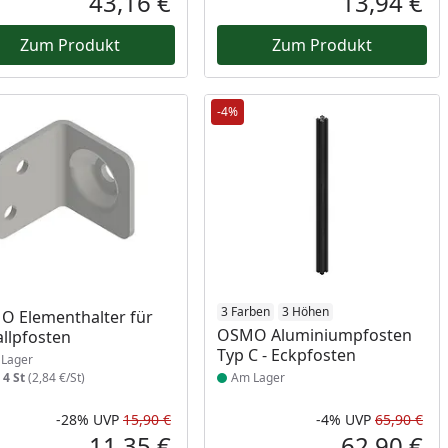
43,16 €
13,94 €
reis
Aktueller Preis
Akt
Zum Produkt
Zum Produkt
-4%
ukt am Lager
Produkt am Lager
3 Farben
3 Höhen
 Elementhalter für
OSMO Aluminiumpfosten
llpfosten
Typ C - Eckpfosten
Lager
:
4 St
(2,84 €/St)
Am Lager
-28%
UVP
15,90 €
-4%
UVP
65,90 €
Prozent
cher Preis
Rabatt in Prozent
Ursprünglicher Preis
Rab
Urs
11,35 €
62,90 €