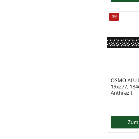
-3%
OSMO ALU D
19x277, 184
Anthrazit
Zum