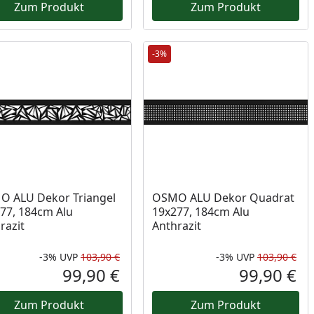
Zum Produkt
Zum Produkt
-3%
 ALU Dekor Triangel
OSMO ALU Dekor Quadrat
77, 184cm Alu
19x277, 184cm Alu
razit
Anthrazit
-3%
UVP
103,90 €
-3%
UVP
103,90 €
Prozent
cher Preis
Rabatt in Prozent
Ursprünglicher Preis
Rab
Urs
99,90 €
99,90 €
reis
Aktueller Preis
Akt
Zum Produkt
Zum Produkt