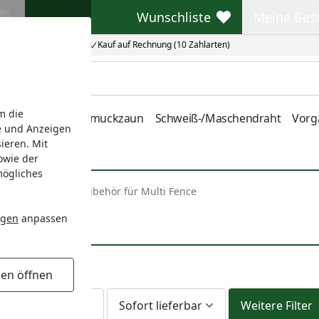
Wunschliste
Meine Bes
Wunschliste
Meine Beste
Kauf auf Rechnung (10 Zahlarten)
m die
nstabmatten
Schmuckzaun
Schweiß-/Maschendraht
Vorg
e und Anzeigen
ieren. Mit
owie der
mögliches
Multi Fence
Zubehör für Multi Fence
ngen
anpassen
gen öffnen
Am Lager
Sofort lieferbar
Weitere Filter