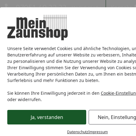
Hotline
07051 / 9 22 22
Kontakt
Mo-Fr. 8-16 Uhr
Kontakt
Eigene Montage-Teams
Unsere Seite verwendet Cookies und ähnliche Technologien, u
Sichtschutz
Doppelstabmatte
Zaunsets
Gabionen
Ei
Benutzererfahrung auf unserer Website zu verbessern, Inhalt
zu personalisieren und die Nutzung unserer Website zu analys
Zaunmarken
Ihrer Einwilligung stimmen Sie der Verwendung von Cookies s
Verarbeitung Ihrer persönlichen Daten zu, um Ihnen ein best
Surferlebnis und mehr Funktionen zu bieten.
Zaunmarken
Osmo
Osmo Sichtschutz
Sichtschutz BPC
Startseite
Zubehör für Multi Fence
Sie können Ihre Einwilligung jederzeit in den
Cookie-Einstellu
oder widerrufen.
Ihre Artikelübersicht
Ja, verstanden
Nein, Einstellun
Preisspanne
Serviceleistungen
Angebote
Datenschutz
Impressum