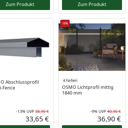
Zum Produkt
Zum Produkt
-9%
4 Farben
 Abschlussprofil
OSMO Lichtprofil mittig
i-Fence
1840 mm
-13%
UVP
38,90 €
-9%
UVP
40,90 €
Prozent
cher Preis
Rabatt in Prozent
Ursprünglicher Preis
Rab
Urs
33,65 €
36,90 €
reis
Aktueller Preis
Akt