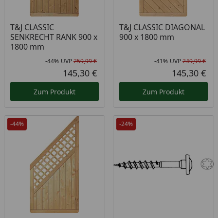
T&J CLASSIC
T&J CLASSIC DIAGONAL
SENKRECHT RANK 900 x
900 x 1800 mm
1800 mm
-44%
UVP
259,99 €
-41%
UVP
249,99 €
Rabatt in Prozent
Ursprünglicher Preis
Rab
Urs
145,30 €
145,30 €
Aktueller Preis
Akt
Zum Produkt
Zum Produkt
-44%
-24%