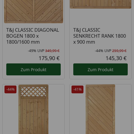
T&J CLASSIC DIAGONAL
T&J CLASSIC
BOGEN 1800 x
SENKRECHT RANK 1800
1800/1600 mm
x 900 mm
-49%
UVP
349,99 €
-44%
UVP
259,99 €
Rabatt in Prozent
Ursprünglicher Preis
Rab
Urs
175,90 €
145,30 €
Aktueller Preis
Akt
Zum Produkt
Zum Produkt
-44%
-41%