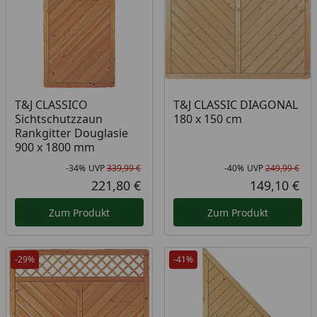
T&J CLASSICO
T&J CLASSIC DIAGONAL
Sichtschutzzaun
180 x 150 cm
Rankgitter Douglasie
900 x 1800 mm
-34%
UVP
339,99 €
-40%
UVP
249,99 €
Rabatt in Prozent
Ursprünglicher Preis
Rab
Urs
221,80 €
149,10 €
Aktueller Preis
Akt
Zum Produkt
Zum Produkt
-29%
-41%