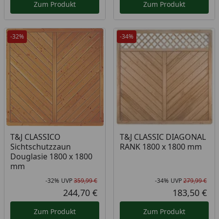
Zum Produkt
Zum Produkt
-32%
-34%
T&J CLASSICO
T&J CLASSIC DIAGONAL
Sichtschutzzaun
RANK 1800 x 1800 mm
Douglasie 1800 x 1800
mm
-32%
UVP
359,99 €
-34%
UVP
279,99 €
Rabatt in Prozent
Ursprünglicher Preis
Rab
Urs
244,70 €
183,50 €
Aktueller Preis
Akt
Zum Produkt
Zum Produkt