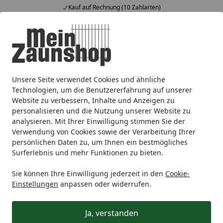
Kauf auf Rechnung (10 Zahlarten)
Alle Produkte
Mein Konto
Wunschl
Ein
4,64
/ 5
Suchen
Unsere Seite verwendet Cookies und ähnliche
Zaunmarken
T&J
T&J Sichtschutzzaun
Holz-Sichtschut
Startseite
Technologien, um die Benutzererfahrung auf unserer
Zubehör für CLASSIC
Website zu verbessern, Inhalte und Anzeigen zu
personalisieren und die Nutzung unserer Website zu
analysieren. Mit Ihrer Einwilligung stimmen Sie der
Ihre Artikelübersicht
Verwendung von Cookies sowie der Verarbeitung Ihrer
persönlichen Daten zu, um Ihnen ein bestmögliches
Surferlebnis und mehr Funktionen zu bieten.
Kategorien
Sie können Ihre Einwilligung jederzeit in den
Cookie-
Filter / Sortierung
Einstellungen
anpassen oder widerrufen.
27
Artikel gefunden
Ja, verstanden