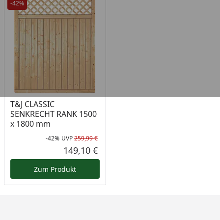
-42%
T&J CLASSIC
SENKRECHT RANK 1500
x 1800 mm
-42%
UVP
259,99 €
Rabatt in Prozent
Ursprünglicher Preis
149,10 €
Aktueller Preis
Zum Produkt