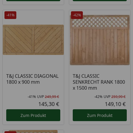
-41%
-42%
T&J CLASSIC DIAGONAL
T&J CLASSIC
1800 x 900 mm
SENKRECHT RANK 1800
x 1500 mm
-41%
UVP
249,99 €
-42%
UVP
259,99 €
Rabatt in Prozent
Ursprünglicher Preis
Rab
Urs
145,30 €
149,10 €
Aktueller Preis
Akt
Zum Produkt
Zum Produkt