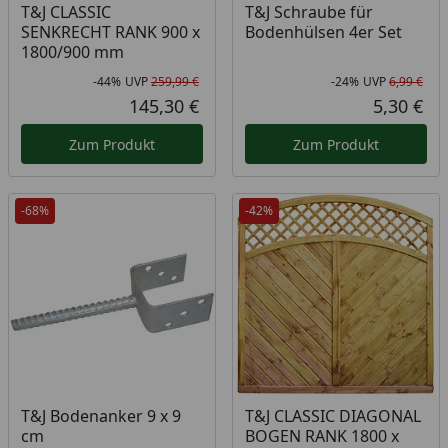
T&J CLASSIC
T&J Schraube für
SENKRECHT RANK 900 x
Bodenhülsen 4er Set
1800/900 mm
-44%
UVP
259,99 €
-24%
UVP
6,99 €
Rabatt in Prozent
Ursprünglicher Preis
Rab
Urs
145,30 €
5,30 €
Aktueller Preis
Akt
Zum Produkt
Zum Produkt
-68%
-42%
T&J Bodenanker 9 x 9
T&J CLASSIC DIAGONAL
cm
BOGEN RANK 1800 x