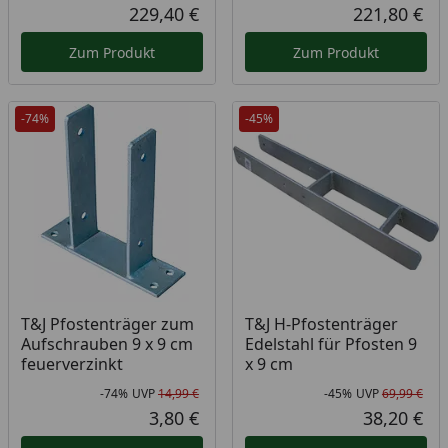
Rabatt in Prozent
Ursprünglicher Preis
Rab
Urs
229,40 €
221,80 €
Aktueller Preis
Akt
Zum Produkt
Zum Produkt
-74%
-45%
T&J Pfostenträger zum
T&J H-Pfostenträger
Aufschrauben 9 x 9 cm
Edelstahl für Pfosten 9
feuerverzinkt
x 9 cm
-74%
UVP
14,99 €
-45%
UVP
69,99 €
Rabatt in Prozent
Ursprünglicher Preis
Rab
Urs
3,80 €
38,20 €
Aktueller Preis
Akt