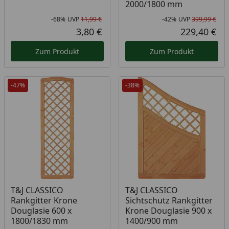
2000/1800 mm
-68%
UVP
11,99 €
-42%
UVP
399,99 €
Rabatt in Prozent
Ursprünglicher Preis
Rab
Urs
3,80 €
229,40 €
Aktueller Preis
Akt
Zum Produkt
Zum Produkt
-47%
-38%
T&J CLASSICO
T&J CLASSICO
Rankgitter Krone
Sichtschutz Rankgitter
Douglasie 600 x
Krone Douglasie 900 x
1800/1830 mm
1400/900 mm