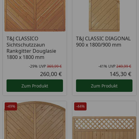
T&J CLASSICO
T&J CLASSIC DIAGONAL
Sichtschutzzaun
900 x 1800/900 mm
Rankgitter Douglasie
1800 x 1800 mm
-29%
UVP
369,99 €
-41%
UVP
249,99 €
Rabatt in Prozent
Ursprünglicher Preis
Rab
Urs
260,00 €
145,30 €
Aktueller Preis
Akt
Zum Produkt
Zum Produkt
-49%
-44%