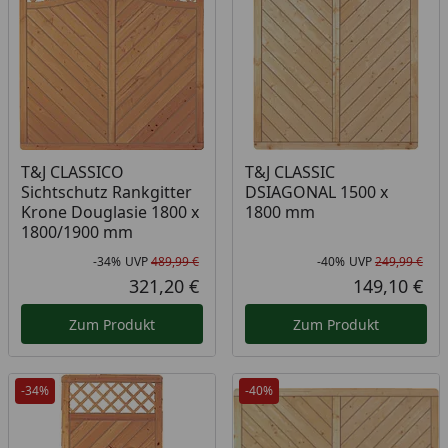
T&J CLASSICO
T&J CLASSIC
Sichtschutz Rankgitter
DSIAGONAL 1500 x
Krone Douglasie 1800 x
1800 mm
1800/1900 mm
-34%
UVP
489,99 €
-40%
UVP
249,99 €
Rabatt in Prozent
Ursprünglicher Preis
Rab
Urs
321,20 €
149,10 €
Aktueller Preis
Akt
Zum Produkt
Zum Produkt
-34%
-40%