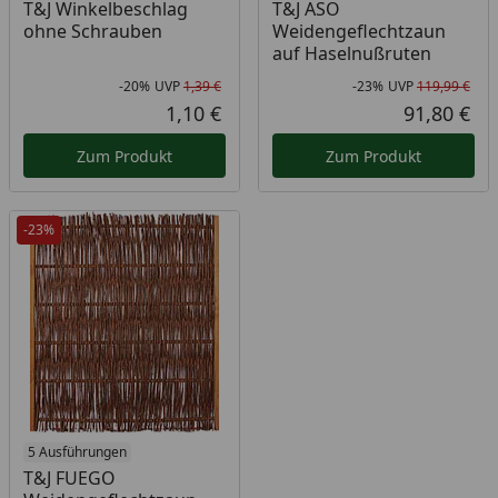
T&J Winkelbeschlag
T&J ASO
ohne Schrauben
Weidengeflechtzaun
auf Haselnußruten
-20%
UVP
1,39 €
-23%
UVP
119,99 €
Rabatt in Prozent
Ursprünglicher Preis
Rab
Urs
1,10 €
91,80 €
Aktueller Preis
Akt
Zum Produkt
Zum Produkt
-23%
5 Ausführungen
T&J FUEGO