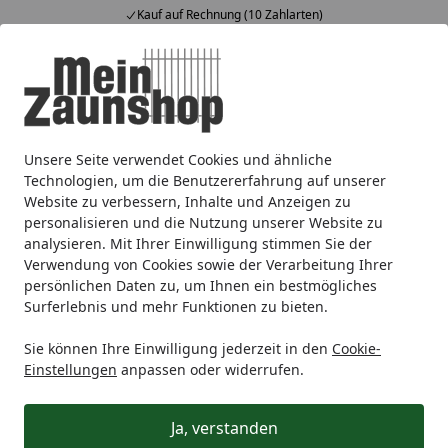
Kauf auf Rechnung (10 Zahlarten)
Alle Produkte
Mein Konto
Wunschl
Ein
4,65
/ 5
Suchen
Unsere Seite verwendet Cookies und ähnliche
Zaunmarken
T&J
T&J Sichtschutzzaun
Natürlicher Sic
Startseite
Technologien, um die Benutzererfahrung auf unserer
T&J ASO
Website zu verbessern, Inhalte und Anzeigen zu
personalisieren und die Nutzung unserer Website zu
analysieren. Mit Ihrer Einwilligung stimmen Sie der
Wählen Sie Ihre Wunschkategorie
Verwendung von Cookies sowie der Verarbeitung Ihrer
persönlichen Daten zu, um Ihnen ein bestmögliches
Surferlebnis und mehr Funktionen zu bieten.
Zubehör für ASO
Zubehör für ASO
Sie können Ihre Einwilligung jederzeit in den
Cookie-
Passendes Zubehörsortiment
Einstellungen
anpassen oder widerrufen.
Ja, verstanden