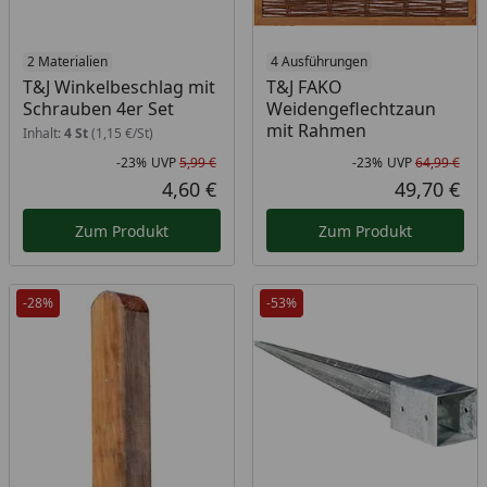
2 Materialien
4 Ausführungen
T&J Winkelbeschlag mit
T&J FAKO
Schrauben 4er Set
Weidengeflechtzaun
mit Rahmen
Inhalt:
4 St
(1,15 €/St)
-23%
UVP
5,99 €
-23%
UVP
64,99 €
Rabatt in Prozent
Ursprünglicher Preis
Rab
Urs
4,60 €
49,70 €
Aktueller Preis
Akt
Zum Produkt
Zum Produkt
-28%
-53%