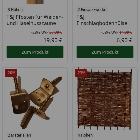
3 Höhen
2 Einsatzzwecke
T&J Pfosten für Weiden-
T&J
und Haselnusszäune
Einschlagbodenhülse
-28%
UVP
27,99 €
-53%
UVP
14,99 €
Rabatt in Prozent
Ursprünglicher Preis
Rab
Urs
19,90 €
6,90 €
Aktueller Preis
Akt
Zum Produkt
Zum Produkt
-20%
-23%
2 Materialien
4 Höhen