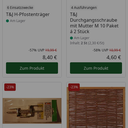
Produkt am Lager
6 Einsatzzwecke
Produkt am Lager
4 Ausführungen
T&J H-Pfostenträger
T&J
Durchgangsschraube
Am Lager
mit Mutter M 10 Paket
á 2 Stück
Am Lager
Inhalt:
2 St
(2,30 €/St)
-57%
UVP
19,99 €
-58%
UVP
10,99 €
Rabatt in Prozent
Ursprünglicher Preis
Rab
Urs
8,40 €
4,60 €
Aktueller Preis
Akt
Zum Produkt
Zum Produkt
-23%
-23%