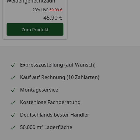
Weidengeflechtzaun
-23%
UVP
59,99 €
Rabatt in Prozent
Ursprünglicher Preis
45,90 €
Aktueller Preis
Zum Produkt
Expresszustellung (auf Wunsch)
Kauf auf Rechnung (10 Zahlarten)
Montageservice
Kostenlose Fachberatung
Deutschlands bester Händler
50.000 m² Lagerfläche