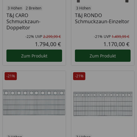
3 Höhen
2 Breiten
3 Höhen
T&J CARO
T&J RONDO
Schmuckzaun-
Schmuckzaun-Einzeltor
Doppeltor
-22%
UVP
2.299,99 €
-21%
UVP
1.499,99 €
Rabatt in Prozent
Ursprünglicher Preis
Rab
Urs
1.794,00 €
1.170,00 €
Aktueller Preis
Akt
Zum Produkt
Zum Produkt
-21%
-21%