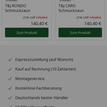
3 Höhen
3 Höhen
T&J RONDO
T&J CARO
Schmuckzaun
Schmuckzaun
-21%
UVP
179,99 €
-21%
UVP
179,99 €
Rabatt in Prozent
Ursprünglicher Preis
Rab
Urs
140,40 €
140,40 €
Aktueller Preis
Akt
Zum Produkt
Zum Produkt
Expresszustellung (auf Wunsch)
Kauf auf Rechnung (10 Zahlarten)
Montageservice
Kostenlose Fachberatung
Deutschlands bester Händler