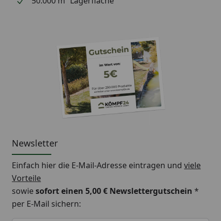
50.000 m² Lagerfläche
Newsletter
Einfach hier die E-Mail-Adresse eintragen und
viele
Vorteile
sowie
sofort einen 5,00 € Newslettergutschein
*
per E-Mail sichern:
Keine Eingabe erforderlich
Eingabe erforderlich
E-Mail *