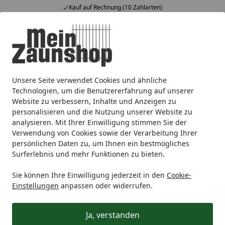
Kauf auf Rechnung (10 Zahlarten)
Alle Produkte
Mein Konto
Wunschl
Ein
4,64
/ 5
Suchen
Unsere Seite verwendet Cookies und ähnliche
Zaunmarken
T&J
T&J Metallzäune
T&J Schmuckzaun
Startseite
Technologien, um die Benutzererfahrung auf unserer
T&J RONDO
Website zu verbessern, Inhalte und Anzeigen zu
personalisieren und die Nutzung unserer Website zu
analysieren. Mit Ihrer Einwilligung stimmen Sie der
Wählen Sie Ihre Wunschkategorie
Verwendung von Cookies sowie der Verarbeitung Ihrer
persönlichen Daten zu, um Ihnen ein bestmögliches
Surferlebnis und mehr Funktionen zu bieten.
Zubehör für T&J RONDO
Zubehör für T&J RONDO
Sie können Ihre Einwilligung jederzeit in den
Cookie-
Passendes Zubehörsortiment
Einstellungen
anpassen oder widerrufen.
Ja, verstanden