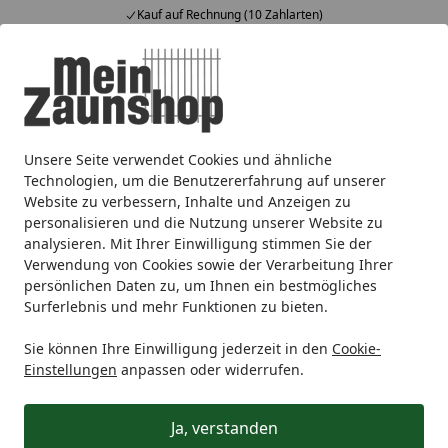
Kauf auf Rechnung (10 Zahlarten)
Alle Produkte
Mein Konto
Wunschl
Ein
4,65
/ 5
Suchen
Unsere Seite verwendet Cookies und ähnliche
Zaunmarken
T&J
T&J Metallzäune
T&J Tore
T&J BASI
Startseite
Technologien, um die Benutzererfahrung auf unserer
Zubehör für T&J BASIC Doppelstab-
Website zu verbessern, Inhalte und Anzeigen zu
Doppeltor
personalisieren und die Nutzung unserer Website zu
analysieren. Mit Ihrer Einwilligung stimmen Sie der
Verwendung von Cookies sowie der Verarbeitung Ihrer
Ihre Artikelübersicht
persönlichen Daten zu, um Ihnen ein bestmögliches
Surferlebnis und mehr Funktionen zu bieten.
Kategorien
Sie können Ihre Einwilligung jederzeit in den
Cookie-
Einstellungen
anpassen oder widerrufen.
Filter / Sortierung
Ja, verstanden
5
Artikel gefunden