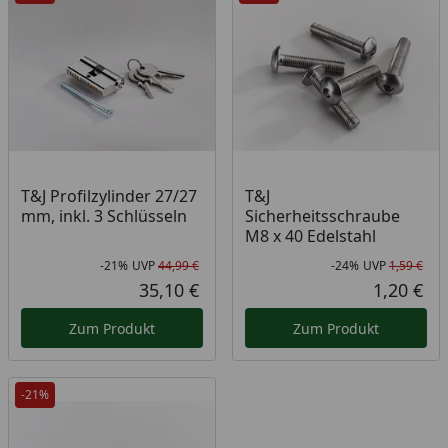
T&J Profilzylinder 27/27
T&J
mm, inkl. 3 Schlüsseln
Sicherheitsschraube
M8 x 40 Edelstahl
-21%
UVP
44,99 €
-24%
UVP
1,59 €
Rabatt in Prozent
Ursprünglicher Preis
Rab
Urs
35,10 €
1,20 €
Aktueller Preis
Akt
Zum Produkt
Zum Produkt
-21%