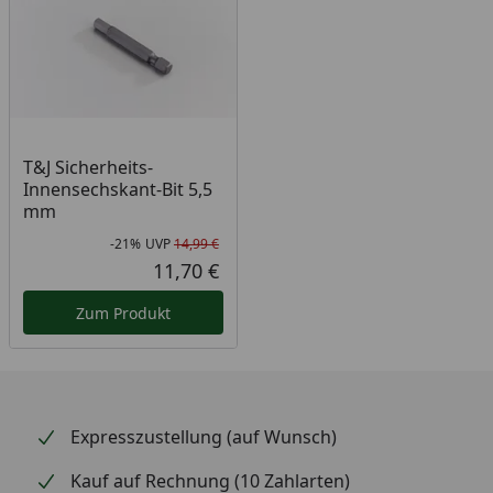
T&J Sicherheits-
Innensechskant-Bit 5,5
mm
-21%
UVP
14,99 €
Rabatt in Prozent
Ursprünglicher Preis
11,70 €
Aktueller Preis
Zum Produkt
Expresszustellung (auf Wunsch)
Kauf auf Rechnung (10 Zahlarten)