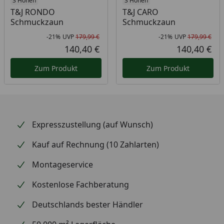
3 Höhen
3 Höhen
T&J RONDO
T&J CARO
Schmuckzaun
Schmuckzaun
-21%
UVP
179,99 €
-21%
UVP
179,99 €
Rabatt in Prozent
Ursprünglicher Preis
Rab
Urs
140,40 €
140,40 €
Aktueller Preis
Akt
Zum Produkt
Zum Produkt
Expresszustellung (auf Wunsch)
Kauf auf Rechnung (10 Zahlarten)
Montageservice
Kostenlose Fachberatung
Deutschlands bester Händler