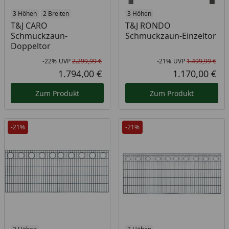
3 Höhen
2 Breiten
3 Höhen
T&J CARO
T&J RONDO
Schmuckzaun-
Schmuckzaun-Einzeltor
Doppeltor
-22%
UVP
2.299,99 €
-21%
UVP
1.499,99 €
Rabatt in Prozent
Ursprünglicher Preis
Rab
Urs
1.794,00 €
1.170,00 €
Aktueller Preis
Akt
Zum Produkt
Zum Produkt
-21%
-21%