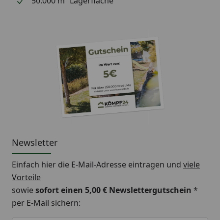
50.000 m² Lagerfläche
Newsletter
Einfach hier die E-Mail-Adresse eintragen und
viele
Vorteile
sowie
sofort einen 5,00 € Newslettergutschein
*
per E-Mail sichern:
Keine Eingabe erforderlich
Eingabe erforderlich
E-Mail *