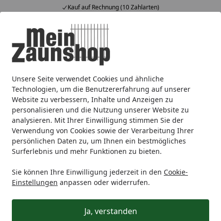
Kauf auf Rechnung (10 Zahlarten)
Alle Produkte
Mein Konto
Wunschl
Ein
4,64
/ 5
Suchen
Unsere Seite verwendet Cookies und ähnliche
Zaunmarken
T&J
T&J Metallzäune
T&J Tore
T&J CARO
Startseite
Technologien, um die Benutzererfahrung auf unserer
T&J CARO Doppeltor
Website zu verbessern, Inhalte und Anzeigen zu
personalisieren und die Nutzung unserer Website zu
analysieren. Mit Ihrer Einwilligung stimmen Sie der
Wählen Sie Ihre Wunschkategorie
Verwendung von Cookies sowie der Verarbeitung Ihrer
persönlichen Daten zu, um Ihnen ein bestmögliches
Surferlebnis und mehr Funktionen zu bieten.
Zubehör für T&J CARO Doppeltor
Zubehör für T&J CARO Doppeltor
Sie können Ihre Einwilligung jederzeit in den
Cookie-
Passendes Zubehörsortiment
Einstellungen
anpassen oder widerrufen.
Ja, verstanden