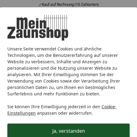
Kauf auf Rechnung (10 Zahlarten)
Alle Produkte
Mein Konto
Wunschl
Ein
4,64
/ 5
Suchen
Unsere Seite verwendet Cookies und ähnliche
Zaunmarken
T&J
T&J Vorgartenzäune
T&J Holz-Vorgar
Startseite
Technologien, um die Benutzererfahrung auf unserer
T&J MATTEO BONANZA
Website zu verbessern, Inhalte und Anzeigen zu
personalisieren und die Nutzung unserer Website zu
analysieren. Mit Ihrer Einwilligung stimmen Sie der
Ihre Artikelübersicht
Verwendung von Cookies sowie der Verarbeitung Ihrer
persönlichen Daten zu, um Ihnen ein bestmögliches
Surferlebnis und mehr Funktionen zu bieten.
Kategorien
Sie können Ihre Einwilligung jederzeit in den
Cookie-
Filter / Sortierung
Einstellungen
anpassen oder widerrufen.
2
Artikel gefunden
Ja, verstanden