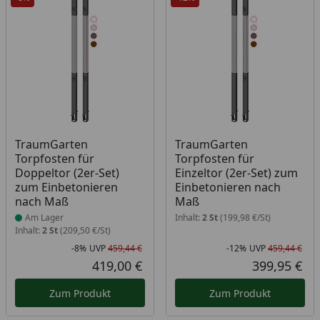
Produkt am Lager
TraumGarten
TraumGarten
Torpfosten für
Torpfosten für
Doppeltor (2er-Set)
Einzeltor (2er-Set) zum
zum Einbetonieren
Einbetonieren nach
nach Maß
Maß
Am Lager
Inhalt:
2 St
(199,98 €/St)
Inhalt:
2 St
(209,50 €/St)
-8%
UVP
459,44 €
-12%
UVP
459,44 €
Rabatt in Prozent
Ursprünglicher Preis
Rab
Urs
419,00 €
399,95 €
Aktueller Preis
Akt
Zum Produkt
Zum Produkt