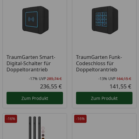
TraumGarten Smart-
TraumGarten Funk-
Digital-Schalter für
Codeschloss für
Doppeltorantrieb
Doppeltorantrieb
-17%
UVP
285,74 €
-13%
UVP
164,15 €
Rabatt in Prozent
Ursprünglicher Preis
Rab
Urs
236,55 €
141,55 €
Aktueller Preis
Akt
Zum Produkt
Zum Produkt
-16%
-16%