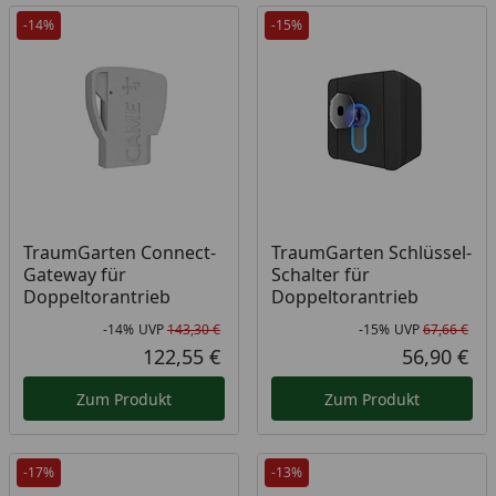
-14%
-15%
TraumGarten Connect-
TraumGarten Schlüssel-
Gateway für
Schalter für
Doppeltorantrieb
Doppeltorantrieb
-14%
UVP
143,30 €
-15%
UVP
67,66 €
Rabatt in Prozent
Ursprünglicher Preis
Rab
Urs
122,55 €
56,90 €
Aktueller Preis
Akt
Zum Produkt
Zum Produkt
-17%
-13%