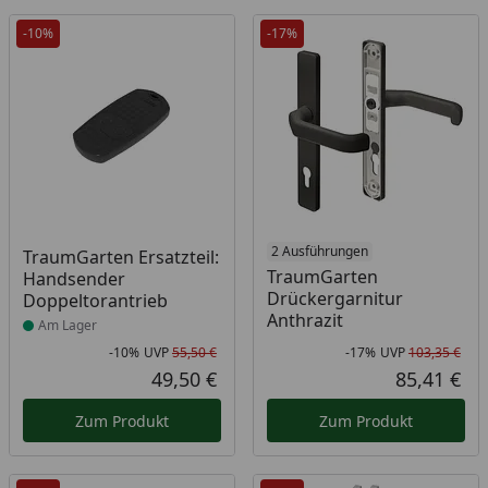
-10%
-17%
Produkt am Lager
2 Ausführungen
TraumGarten Ersatzteil:
TraumGarten
Handsender
Drückergarnitur
Doppeltorantrieb
Anthrazit
Am Lager
-10%
UVP
55,50 €
-17%
UVP
103,35 €
Rabatt in Prozent
Ursprünglicher Preis
Rab
Urs
49,50 €
85,41 €
Aktueller Preis
Akt
Zum Produkt
Zum Produkt