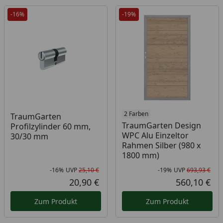
-16%
-19%
2 Farben
TraumGarten
TraumGarten Design
Profilzylinder 60 mm,
WPC Alu Einzeltor
30/30 mm
Rahmen Silber (980 x
1800 mm)
-16%
UVP
25,10 €
-19%
UVP
693,93 €
Rabatt in Prozent
Ursprünglicher Preis
Rab
Urs
20,90 €
560,10 €
Aktueller Preis
Akt
Zum Produkt
Zum Produkt