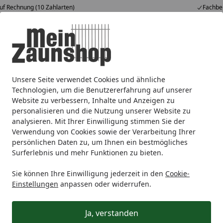
Fachberatung & individuelle Angebote
Alle Produkte
Mein Konto
Wunschl
Ein
4,65
/ 5
Suchen
Unsere Seite verwendet Cookies und ähnliche
Zaunmarken
TraumGarten
TraumGarten Sichtschutzzäu
Startseite
Technologien, um die Benutzererfahrung auf unserer
Zubehör DESIGN WPC Alu
Website zu verbessern, Inhalte und Anzeigen zu
personalisieren und die Nutzung unserer Website zu
analysieren. Mit Ihrer Einwilligung stimmen Sie der
Ihre Artikelübersicht
Verwendung von Cookies sowie der Verarbeitung Ihrer
persönlichen Daten zu, um Ihnen ein bestmögliches
Surferlebnis und mehr Funktionen zu bieten.
Kategorien
Sie können Ihre Einwilligung jederzeit in den
Cookie-
Filter / Sortierung
Einstellungen
anpassen oder widerrufen.
33
Artikel gefunden
Ja, verstanden