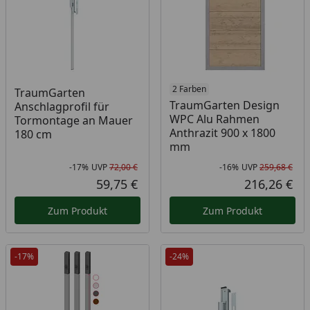
2 Farben
TraumGarten
TraumGarten Design
Anschlagprofil für
WPC Alu Rahmen
Tormontage an Mauer
Anthrazit 900 x 1800
180 cm
mm
-17%
UVP
72,00 €
-16%
UVP
259,68 €
Rabatt in Prozent
Ursprünglicher Preis
Rab
Urs
59,75 €
216,26 €
Aktueller Preis
Akt
Zum Produkt
Zum Produkt
-17%
-24%