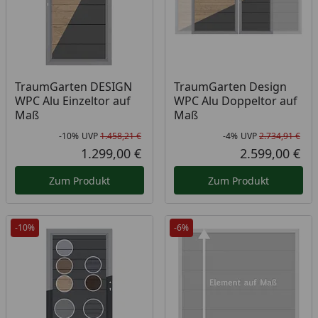
TraumGarten DESIGN
TraumGarten Design
WPC Alu Einzeltor auf
WPC Alu Doppeltor auf
Maß
Maß
-10%
UVP
1.458,21 €
-4%
UVP
2.734,91 €
Rabatt in Prozent
Ursprünglicher Preis
Rab
Urs
1.299,00 €
2.599,00 €
Aktueller Preis
Akt
Zum Produkt
Zum Produkt
-10%
-6%