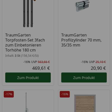
TraumGarten
TraumGarten
Torpfosten-Set 3fach
Profilzylinder 70 mm,
zum Einbetonieren
35/35 mm
Torhöhe 180 cm
Inhalt:
3 St
(156,54 €/St)
-16%
UVP
563,66 €
-16%
UVP
25,10 €
Rabatt in Prozent
Ursprünglicher Preis
Rab
Urs
469,61 €
20,90 €
Aktueller Preis
Akt
Zum Produkt
Zum Produkt
-17%
-16%