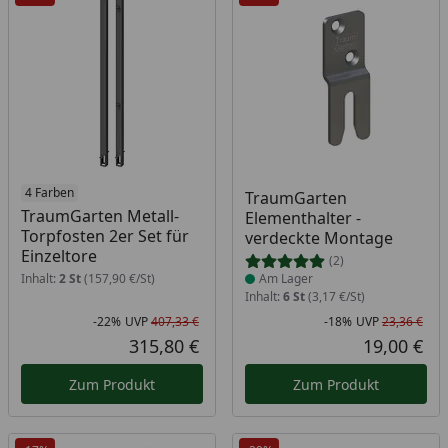
4 Farben
Produkt am Lager
TraumGarten
TraumGarten Metall-
Elementhalter -
Torpfosten 2er Set für
verdeckte Montage
Einzeltore
(2)
Inhalt:
2 St
(157,90 €/St)
Am Lager
Inhalt:
6 St
(3,17 €/St)
-22%
UVP
407,33 €
-18%
UVP
23,36 €
Rabatt in Prozent
Ursprünglicher Preis
Rab
Urs
315,80 €
19,00 €
Aktueller Preis
Akt
Zum Produkt
Zum Produkt