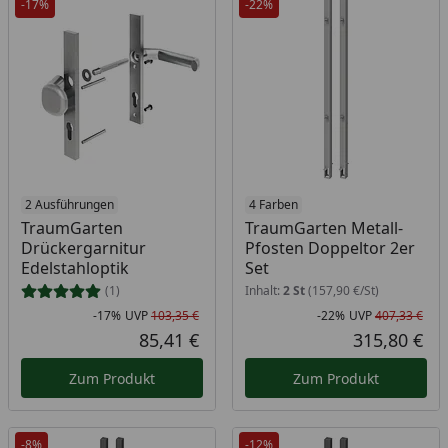
-17%
-22%
2 Ausführungen
4 Farben
TraumGarten
TraumGarten Metall-
Drückergarnitur
Pfosten Doppeltor 2er
Edelstahloptik
Set
(1)
Inhalt:
2 St
(157,90 €/St)
-17%
UVP
103,35 €
-22%
UVP
407,33 €
Rabatt in Prozent
Ursprünglicher Preis
Rab
Urs
85,41 €
315,80 €
Aktueller Preis
Akt
Zum Produkt
Zum Produkt
-8%
-12%