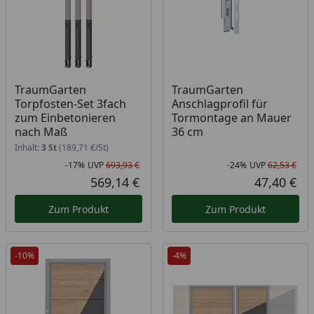
TraumGarten
TraumGarten
Torpfosten-Set 3fach
Anschlagprofil für
zum Einbetonieren
Tormontage an Mauer
nach Maß
36 cm
Inhalt:
3 St
(189,71 €/St)
-17%
UVP
693,93 €
-24%
UVP
62,53 €
Rabatt in Prozent
Ursprünglicher Preis
Rab
Urs
569,14 €
47,40 €
Aktueller Preis
Akt
Zum Produkt
Zum Produkt
-10%
-4%