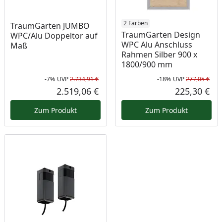
2 Farben
TraumGarten JUMBO
TraumGarten Design
WPC/Alu Doppeltor auf
WPC Alu Anschluss
Maß
Rahmen Silber 900 x
1800/900 mm
-7%
UVP
2.734,91 €
-18%
UVP
277,05 €
Rabatt in Prozent
Ursprünglicher Preis
Rab
Urs
2.519,06 €
225,30 €
Aktueller Preis
Akt
Zum Produkt
Zum Produkt