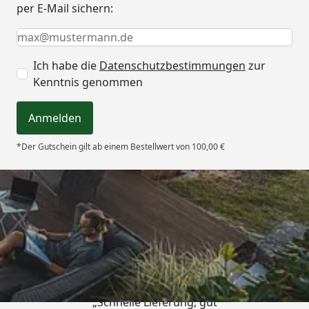
per E-Mail sichern:
Keine Eingabe erforderlich
Eingabe erforderlich
E-Mail *
Ich habe die
Datenschutzbestimmungen
zur
Kenntnis genommen
Anmelden
*Der Gutschein gilt ab einem Bestellwert von 100,00 €
Trusted Shops
4,65
/ 5
„Schnelle Lieferung, gut