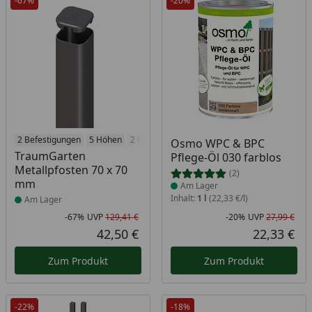
-67%
-20%
Produkt am Lager
2 Befestigungen
5 Höhen
2 Farben
Produkt am Lager
Osmo WPC & BPC
TraumGarten
Pflege-Öl 030 farblos
Metallpfosten 70 x 70
(2)
mm
Am Lager
Inhalt:
1 l
(22,33 €/l)
Am Lager
-67%
UVP
129,41 €
-20%
UVP
27,99 €
Rabatt in Prozent
Ursprünglicher Preis
Rab
Urs
42,50 €
22,33 €
Aktueller Preis
Akt
Zum Produkt
Zum Produkt
-22%
-18%