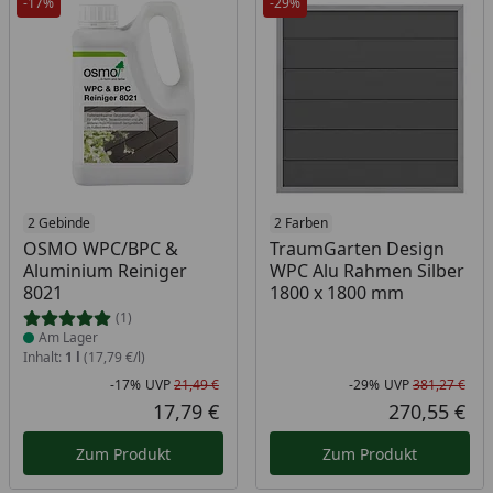
-17%
-29%
Produkt am Lager
2 Gebinde
2 Farben
OSMO WPC/BPC &
TraumGarten Design
Aluminium Reiniger
WPC Alu Rahmen Silber
8021
1800 x 1800 mm
(1)
Am Lager
Inhalt:
1 l
(17,79 €/l)
-17%
UVP
21,49 €
-29%
UVP
381,27 €
Rabatt in Prozent
Ursprünglicher Preis
Rab
Urs
17,79 €
270,55 €
Aktueller Preis
Akt
Zum Produkt
Zum Produkt