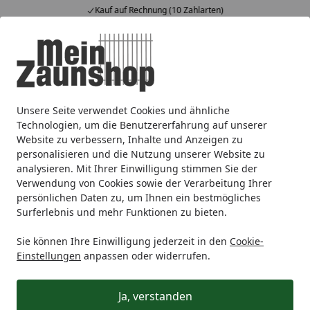
Kauf auf Rechnung (10 Zahlarten)
Alle Produkte
Mein Konto
Wunschl
Ein
4,65
/ 5
Suchen
Unsere Seite verwendet Cookies und ähnliche
Zaunmarken
TraumGarten
TraumGarten Sichtschutzzäu
Startseite
Technologien, um die Benutzererfahrung auf unserer
Zubehör für SYSTEM Board Keramik
Website zu verbessern, Inhalte und Anzeigen zu
personalisieren und die Nutzung unserer Website zu
analysieren. Mit Ihrer Einwilligung stimmen Sie der
Ihre Artikelübersicht
Verwendung von Cookies sowie der Verarbeitung Ihrer
persönlichen Daten zu, um Ihnen ein bestmögliches
Surferlebnis und mehr Funktionen zu bieten.
Kategorien
Sie können Ihre Einwilligung jederzeit in den
Cookie-
Filter / Sortierung
Einstellungen
anpassen oder widerrufen.
3
Artikel gefunden
Ja, verstanden