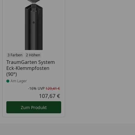
Produkt am Lager
3 Farben
2 Höhen
TraumGarten System
Eck-Klemmpfosten
(90°)
Am Lager
-16%
UVP
129,41 €
Rabatt in Prozent
Ursprünglicher Preis
107,67 €
Aktueller Preis
Zum Produkt