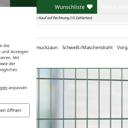
Wunschliste
Meine Bes
Wunschliste
Meine Beste
Kauf auf Rechnung (10 Zahlarten)
m die
nstabmatten
Schmuckzaun
Schweiß-/Maschendraht
Vorg
e und Anzeigen
ieren. Mit
owie der
mögliches
ngen
anpassen
gen öffnen