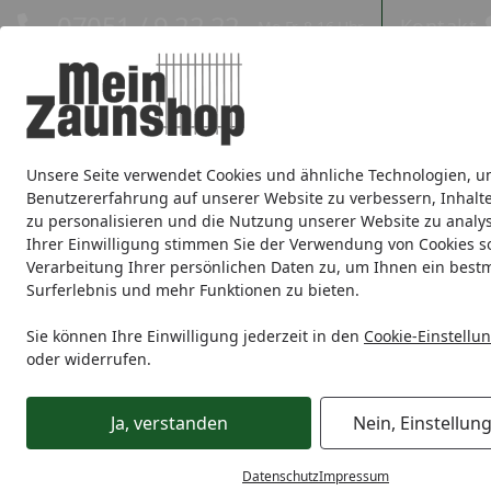
Hotline
07051 / 9 22 22
Kontakt
Mo-Fr. 8-16 Uhr
Kontakt
Eigene Montage-Teams
Unsere Seite verwendet Cookies und ähnliche Technologien, u
Sichtschutz
Doppelstabmatte
Zaunsets
Gabionen
Ei
Benutzererfahrung auf unserer Website zu verbessern, Inhalt
zu personalisieren und die Nutzung unserer Website zu analys
Zaunmarken
Ihrer Einwilligung stimmen Sie der Verwendung von Cookies s
Verarbeitung Ihrer persönlichen Daten zu, um Ihnen ein best
Surferlebnis und mehr Funktionen zu bieten.
Sie können Ihre Einwilligung jederzeit in den
Cookie-Einstellu
oder widerrufen.
Ja, verstanden
Nein, Einstellun
Datenschutz
Impressum