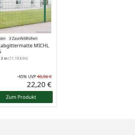
ben
3 Zaunfeldhöhen
tabgittermatte MICHL
5
:
2 m
(11,10 €/m)
-45%
UVP
40,56 €
Prozent
cher Preis
Rabatt in Prozent
Ursprünglicher Preis
22,20 €
reis
Aktueller Preis
Zum Produkt