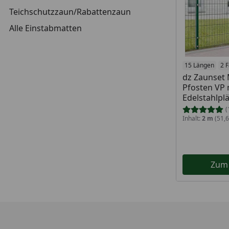
Teichschutzzaun/Rabattenzaun
Alle Einstabmatten
15 Längen
2 
dz Zaunset 
Pfosten VP 
Edelstahlpl
(
Inhalt:
2 m
(51,6
Zum