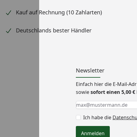
Kauf auf Rechnung (10 Zahlarten)
Deutschlands bester Händler
Newsletter
Einfach hier die E-Mail-A
sowie
sofort einen 5,00 
Keine Eingabe erforderlic
Eingabe erforderlich
E-Mail *
Ich habe die
Datensch
Anmelden