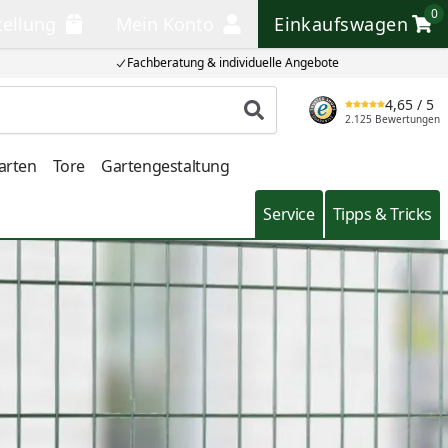
0
tellung
Mein Konto
Einkaufswagen
llung
Mein Konto
Einkaufswagen
Fachberatung & individuelle Angebote
4,65
/ 5
Produkt suchen
2.125 Bewertungen
arten
Tore
Gartengestaltung
Service
Tipps & Tricks