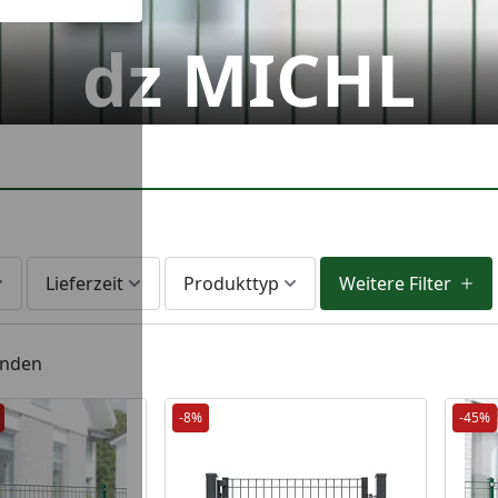
dz MICHL
Lieferzeit
Produkttyp
Weitere Filter
unden
-8%
-45%