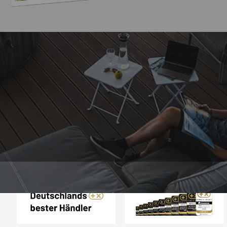
Trusted Shops
„Schnelle Liefer
verpackt
4,65
/ 5
17.07.202
2.125 Bewertungen
Auszeichnungen