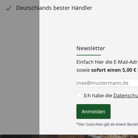
Deutschlands bester Händler
Newsletter
Einfach hier die E-Mail-A
sowie
sofort einen 5,00 
Keine Eingabe erforderlic
Eingabe erforderlich
E-Mail *
Ich habe die
Datensch
Anmelden
*Der Gutschein gilt ab einem Bestel