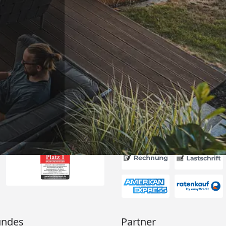
Versand
ung, gut
“
6
Akzeptierte Zahlungsa
undes
Partner