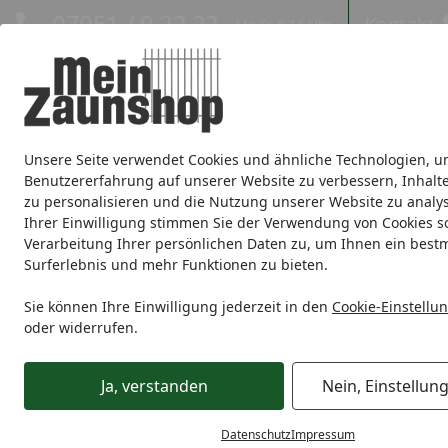
Hotline
07051 / 9 22 22
Kontakt
Mo-Fr. 8-16 Uhr
Kontakt
Eigene Montage-Teams
Unsere Seite verwendet Cookies und ähnliche Technologien, u
Sichtschutz
Doppelstabmatte
Zaunsets
Gabionen
Ei
Benutzererfahrung auf unserer Website zu verbessern, Inhalt
zu personalisieren und die Nutzung unserer Website zu analys
Zaunmarken
Ihrer Einwilligung stimmen Sie der Verwendung von Cookies s
Verarbeitung Ihrer persönlichen Daten zu, um Ihnen ein best
Surferlebnis und mehr Funktionen zu bieten.
Sie können Ihre Einwilligung jederzeit in den
Cookie-Einstellu
oder widerrufen.
Ja, verstanden
Nein, Einstellun
Datenschutz
Impressum