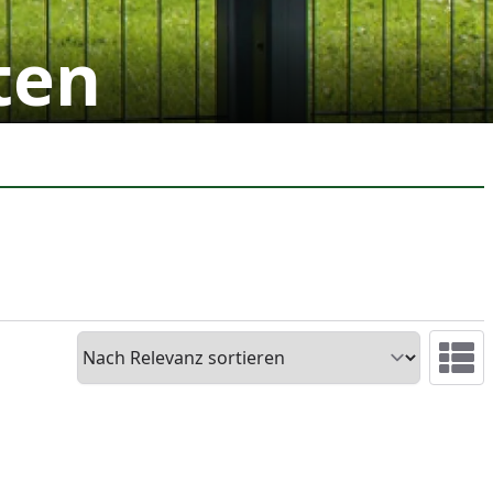
ten
Sortieren
Ansicht 