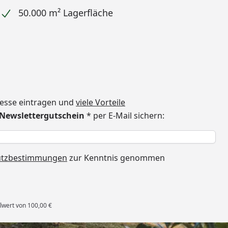
50.000 m² Lagerfläche
dresse eintragen und
viele Vorteile
€ Newslettergutschein
* per E-Mail sichern:
h
utzbestimmungen
zur Kenntnis genommen
lwert von 100,00 €