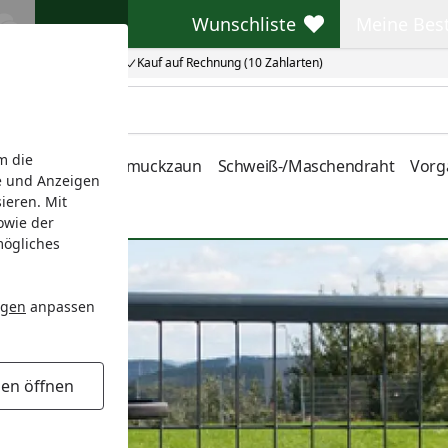
Wunschliste
Meine Bes
Wunschliste
Meine Beste
Kauf auf Rechnung (10 Zahlarten)
m die
nstabmatten
Schmuckzaun
Schweiß-/Maschendraht
Vorg
e und Anzeigen
ieren. Mit
owie der
mögliches
ngen
anpassen
gen öffnen