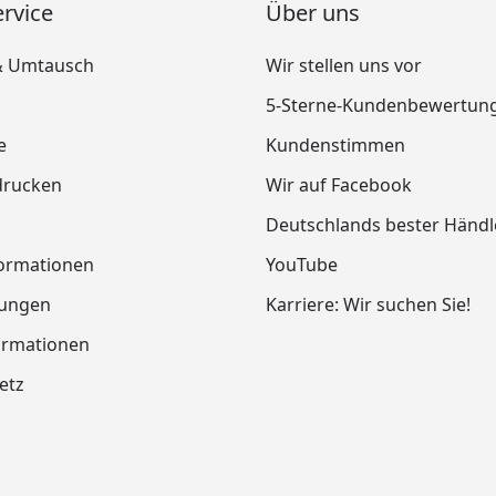
rvice
Über uns
& Umtausch
Wir stellen uns vor
5-Sterne-Kundenbewertun
e
Kundenstimmen
drucken
Wir auf Facebook
Deutschlands bester Händl
ormationen
YouTube
tungen
Karriere: Wir suchen Sie!
ormationen
etz