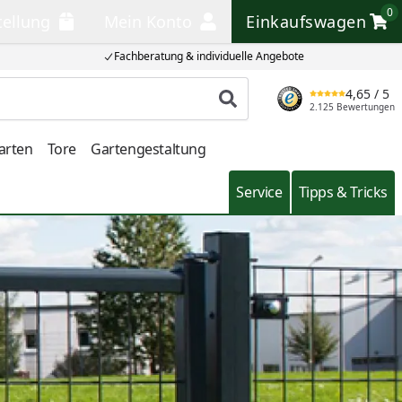
0
tellung
Mein Konto
Einkaufswagen
llung
Mein Konto
Einkaufswagen
Fachberatung & individuelle Angebote
4,65
/ 5
Produkt suchen
2.125 Bewertungen
arten
Tore
Gartengestaltung
Service
Tipps & Tricks