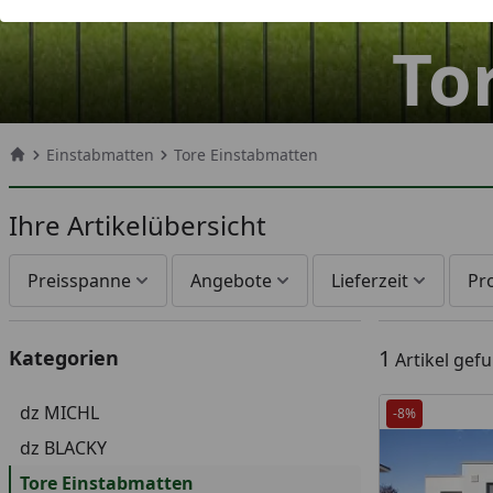
To
Einstabmatten
Tore Einstabmatten
Startseite
Ihre Artikelübersicht
Preisspanne
Angebote
Lieferzeit
Pr
1
Kategorien
Artikel gef
dz MICHL
-8%
dz BLACKY
Tore Einstabmatten