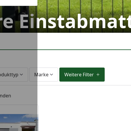
re Einstabmat
odukttyp
Marke
Weitere Filter
unden