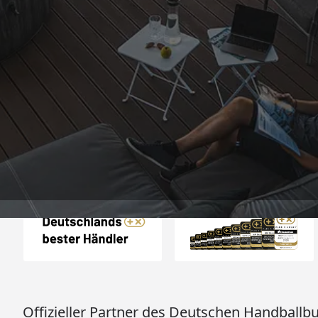
Trusted Shops
„Schnelle Liefer
verpackt
4,65
/ 5
17.07.202
2.125 Bewertungen
Auszeichnungen
Offizieller Partner des Deutschen Handballb