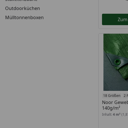
Outdoorküchen
Mülltonnenboxen
Zum
18 Größen
2 
Noor Geweb
140g/m²
Inhalt:
4 m²
(1,8