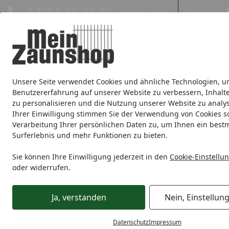
Hotline
07051 / 9 22 22
Kontakt
Mo-Fr. 8-16 Uhr
Kontakt
Eigene Montage-Teams
Unsere Seite verwendet Cookies und ähnliche Technologien, u
Sichtschutz
Doppelstabmatte
Zaunsets
Gabionen
Ei
Benutzererfahrung auf unserer Website zu verbessern, Inhalt
zu personalisieren und die Nutzung unserer Website zu analys
Zaunmarken
Ihrer Einwilligung stimmen Sie der Verwendung von Cookies s
Verarbeitung Ihrer persönlichen Daten zu, um Ihnen ein best
Surferlebnis und mehr Funktionen zu bieten.
Gartengestaltung
Gartenzubehör
Abdeckplanen
Startseite
Abdeckplanen
Sie können Ihre Einwilligung jederzeit in den
Cookie-Einstellu
oder widerrufen.
Ihre Artikelübersicht
Ja, verstanden
Nein, Einstellun
Preisspanne
Angebote
Am Lager
So
Datenschutz
Impressum