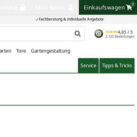
0
tellung
Mein Konto
Einkaufswagen
llung
Mein Konto
Einkaufswagen
Fachberatung & individuelle Angebote
4,65
/ 5
Produkt suchen
2.125 Bewertungen
arten
Tore
Gartengestaltung
Service
Tipps & Tricks