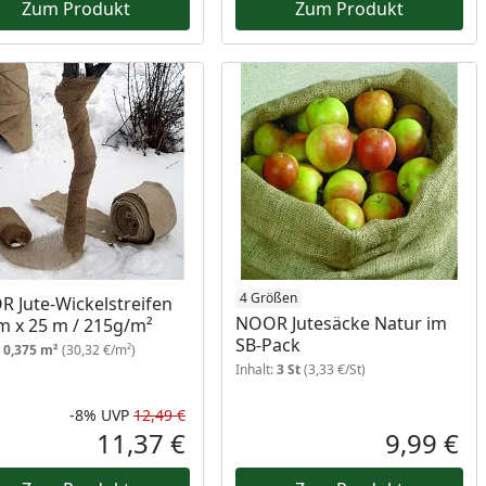
Zum Produkt
Zum Produkt
4 Größen
 Jute-Wickelstreifen
NOOR Jutesäcke Natur im
m x 25 m / 215g/m²
SB-Pack
:
0,375 m²
(30,32 €/m²)
Inhalt:
3 St
(3,33 €/St)
-8%
UVP
12,49 €
Rabatt in Prozent
Ursprünglicher Preis
11,37 €
9,99 €
reis
Aktueller Preis
Akt