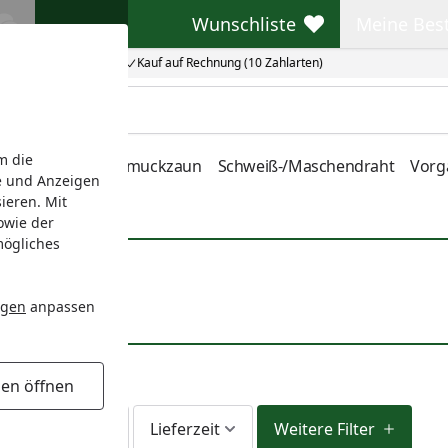
Wunschliste
Meine Bes
Wunschliste
Meine Beste
Kauf auf Rechnung (10 Zahlarten)
m die
nstabmatten
Schmuckzaun
Schweiß-/Maschendraht
Vorg
e und Anzeigen
ieren. Mit
owie der
mögliches
ngen
anpassen
gen öffnen
fort lieferbar
Lieferzeit
Weitere Filter