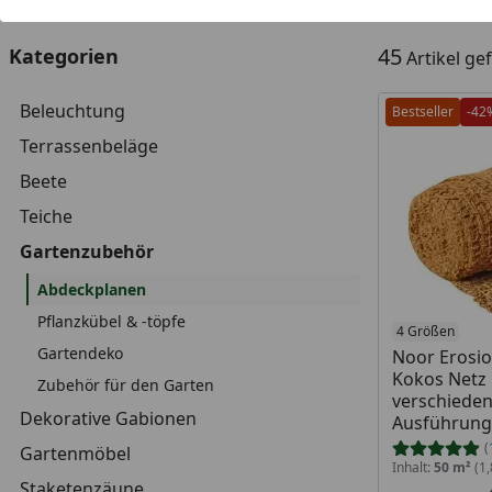
45
Kategorien
Artikel g
Beleuchtung
Bestseller
-42
Terrassenbeläge
Beete
Teiche
Gartenzubehör
Abdeckplanen
Pflanzkübel & -töpfe
4 Größen
Gartendeko
Noor Erosi
Kokos Netz 
Zubehör für den Garten
verschiede
Dekorative Gabionen
Ausführun
(
Gartenmöbel
Inhalt:
50 m²
(1,
Staketenzäune