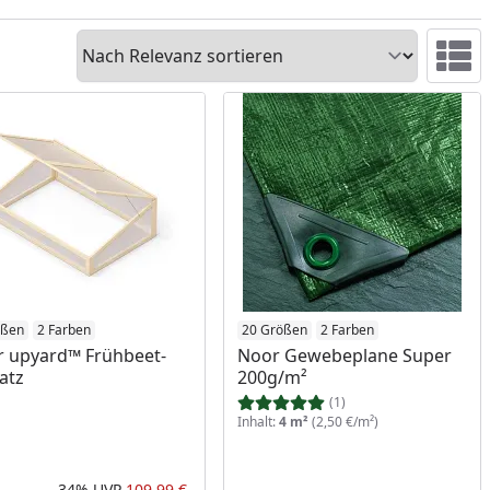
Sortieren
Ansicht 
ößen
2 Farben
20 Größen
2 Farben
 upyard™ Frühbeet-
Noor Gewebeplane Super
atz
200g/m²
(1)
Inhalt:
4 m²
(2,50 €/m²)
-34%
UVP
109,99 €