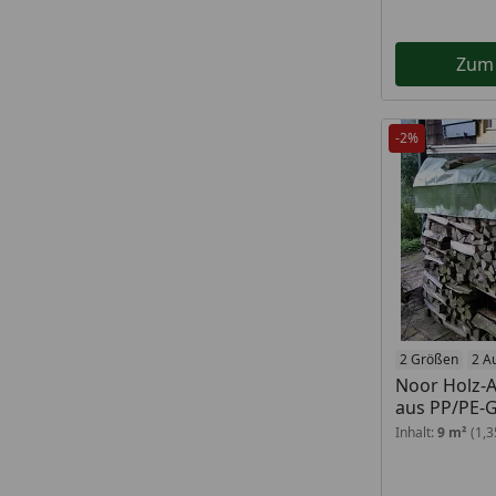
Zum
-2%
2 Größen
2 A
Noor Holz-
aus PP/PE-
Inhalt:
9 m²
(1,3