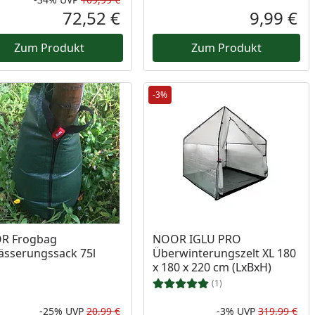
Rabatt in Prozent
Ursprünglicher Preis
72,52 €
9,99 €
reis
Aktueller Preis
Akt
Zum Produkt
Zum Produkt
-3%
R Frogbag
NOOR IGLU PRO
sserungssack 75l
Überwinterungszelt XL 180
x 180 x 220 cm (LxBxH)
(1)
-25%
UVP
20,99 €
-3%
UVP
319,99 €