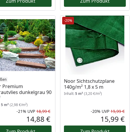
Zum Produkt
Zum Produkt
-20%
ößen
Noor Sichtschutzplane
r Premium
140g/m² 1,8 x 5 m
autvlies dunkelgrau 90
Inhalt:
5 m²
(3,20 €/m²)
²
:
5 m²
(2,98 €/m²)
-21%
UVP
18,99 €
-20%
UVP
19,99 €
Prozent
cher Preis
Rabatt in Prozent
Ursprünglicher Preis
Rab
Urs
14,88 €
15,99 €
reis
Aktueller Preis
Akt
Zum Produkt
Zum Produkt