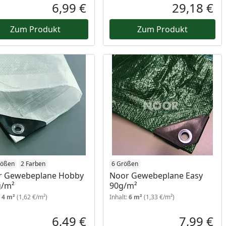
Prozent
cher Preis
Rab
Urs
6,99 €
29,18 €
reis
Aktueller Preis
Akt
Zum Produkt
Zum Produkt
rößen
2 Farben
6 Größen
r Gewebeplane Hobby
Noor Gewebeplane Easy
g/m²
90g/m²
:
4 m²
(1,62 €/m²)
Inhalt:
6 m²
(1,33 €/m²)
6,49 €
7,99 €