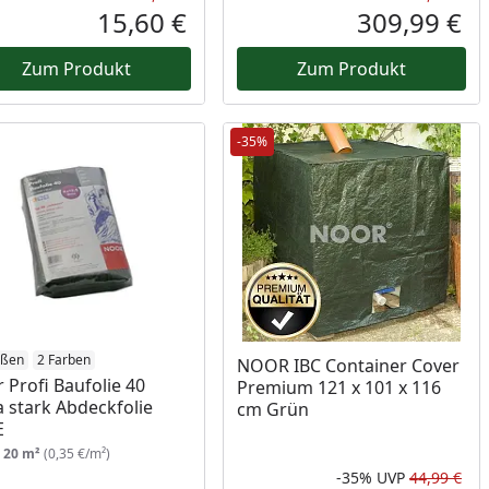
Prozent
cher Preis
Rabatt in Prozent
Ursprünglicher Preis
Rab
Urs
15,60 €
309,99 €
reis
Aktueller Preis
Akt
Zum Produkt
Zum Produkt
-35%
ößen
2 Farben
NOOR IBC Container Cover
 Profi Baufolie 40
Premium 121 x 101 x 116
a stark Abdeckfolie
cm Grün
E
:
20 m²
(0,35 €/m²)
-35%
UVP
44,99 €