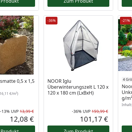
 Produkt
Zum Produkt
-36%
-21%
4 Gr
matte 0,5 x 1,5
NOOR Iglu
Noo
Überwinterungszelt L 120 x
Unkr
120 x 180 cm (LxBxH)
16,11 €/m²)
g/m
Inhalt
-13%
UVP
13,99 €
-36%
UVP
159,99 €
Rabatt in Prozent
Ursprünglicher Preis
Rabatt in 
Ursprüngli
12,08 €
101,17 €
Aktueller Preis
Aktueller P
 Produkt
Zum Produkt