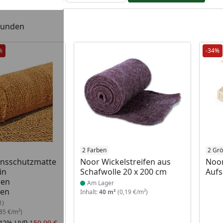
efunden
%
-34%
Produkt am Lager
2 Farben
2 Gr
onsschutzmatte
Noor Wickelstreifen aus
Noor
in
Schafwolle 20 x 200 cm
Aufs
nen
Am Lager
gen
Inhalt:
40 m²
(0,19 €/m²)
1)
85 €/m²)
-42%
UVP
159,99 €