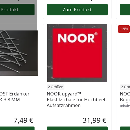
Aktueller Preis
Aktueller P
 Produkt
Zum Produkt
-19%
2 Größen
2 Gr
ROST Erdanker
NOOR upyard™
NOOR
Ø 3.8 MM
Plastikschale für Hochbeet-
Bög
Aufsatzrahmen
Inhalt
7,49 €
31,99 €
Aktueller Preis
Aktueller P