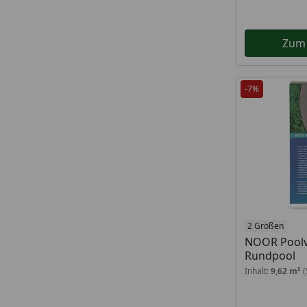
Zum
-7%
2 Größen
NOOR Poolvl
Rundpool
Inhalt:
9,62 m²
(