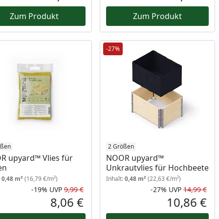
reis
Aktueller Preis
Akt
Zum Produkt
Zum Produkt
-27%
ößen
2 Größen
 upyard™ Vlies für
NOOR upyard™
en
Unkrautvlies für Hochbeete
:
0,48 m²
(16,79 €/m²)
Inhalt:
0,48 m²
(22,63 €/m²)
-19%
UVP
9,99 €
-27%
UVP
14,99 €
Rabatt in Prozent
Ursprünglicher Preis
Rab
Urs
8,06 €
10,86 €
reis
Aktueller Preis
Akt