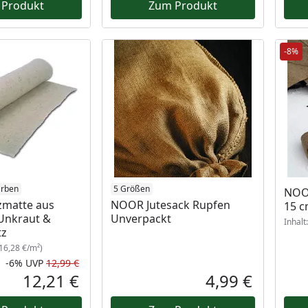
 Produkt
Zum Produkt
-8%
arben
5 Größen
NOOR
zmatte aus
NOOR Jutesack Rupfen
15 c
Unkraut &
Unverpackt
Inhalt
tz
16,28 €/m²)
-6%
UVP
12,99 €
Rabatt in Prozent
Ursprünglicher Preis
12,21 €
4,99 €
Aktueller Preis
Aktueller P