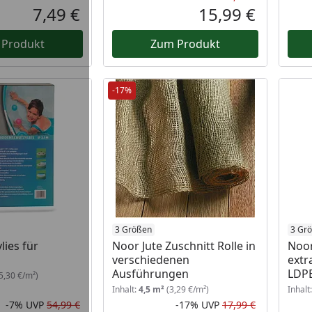
Rabatt in 
Ursprüngli
7,49 €
15,99 €
Aktueller Preis
Aktueller P
 Produkt
Zum Produkt
-17%
3 Größen
3 Gr
ies für
Noor Jute Zuschnitt Rolle in
Noor
verschiedenen
extr
Ausführungen
LDP
5,30 €/m²)
Inhalt:
4,5 m²
(3,29 €/m²)
Inhalt
-7%
UVP
54,99 €
-17%
UVP
17,99 €