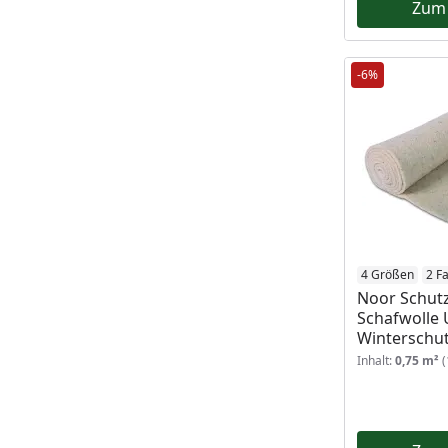
Zum
-6%
4 Größen
2 F
Noor Schut
Schafwolle 
Winterschu
Inhalt:
0,75 m²
(