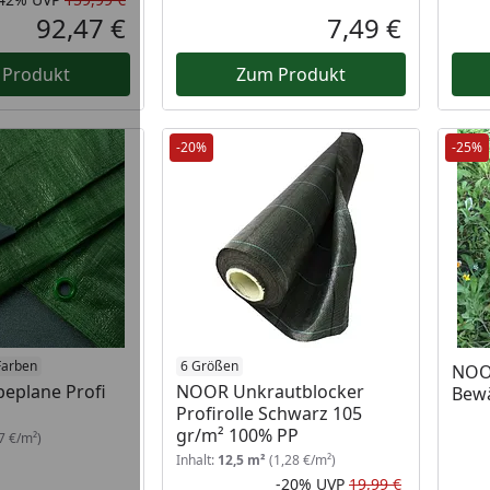
Rabatt in Prozent
Ursprünglicher Preis
92,47 €
7,49 €
Aktueller Preis
Aktueller P
 Produkt
Zum Produkt
-20%
-25%
Farben
6 Größen
NOO
eplane Profi
NOOR Unkrautblocker
Bewä
Profirolle Schwarz 105
gr/m² 100% PP
7 €/m²)
Inhalt:
12,5 m²
(1,28 €/m²)
-20%
UVP
19,99 €