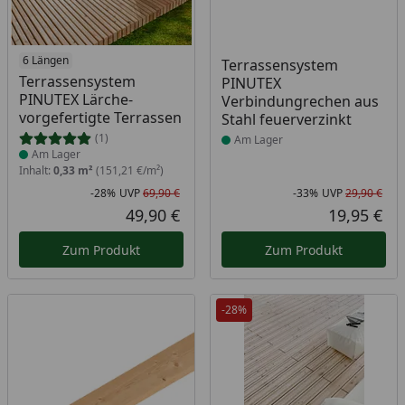
Produkt am Lager
6 Längen
Produkt am Lager
Terrassensystem
Terrassensystem
PINUTEX
PINUTEX Lärche-
Verbindungrechen aus
vorgefertigte Terrassen
Stahl feuerverzinkt
(1)
Am Lager
Am Lager
Inhalt:
0,33 m²
(151,21 €/m²)
-28%
UVP
69,90 €
-33%
UVP
29,90 €
Rabatt in Prozent
Ursprünglicher Preis
Rab
Urs
49,90 €
19,95 €
Aktueller Preis
Akt
Zum Produkt
Zum Produkt
-28%