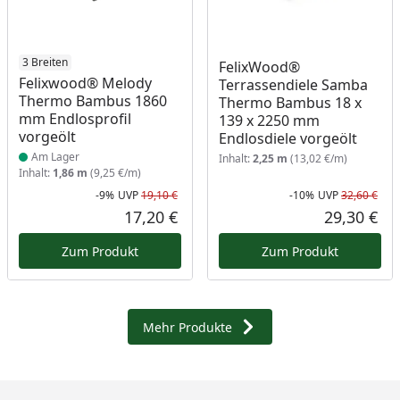
Produkt am Lager
3 Breiten
FelixWood®
Felixwood® Melody
Terrassendiele Samba
Thermo Bambus 1860
Thermo Bambus 18 x
mm Endlosprofil
139 x 2250 mm
vorgeölt
Endlosdiele vorgeölt
Am Lager
Inhalt:
2,25 m
(13,02 €/m)
Inhalt:
1,86 m
(9,25 €/m)
-9%
UVP
19,10 €
-10%
UVP
32,60 €
Rabatt in Prozent
Ursprünglicher Preis
Rab
Urs
17,20 €
29,30 €
Aktueller Preis
Akt
Zum Produkt
Zum Produkt
Mehr Produkte