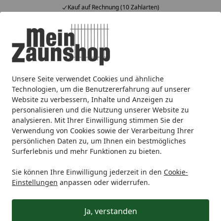
Kauf auf Rechnung (10 Zahlarten)
Alle Produkte
Mein Konto
Wunschl
Ein
4,65
/ 5
Suchen
Unsere Seite verwendet Cookies und ähnliche
Technologien, um die Benutzererfahrung auf unserer
Website zu verbessern, Inhalte und Anzeigen zu
personalisieren und die Nutzung unserer Website zu
analysieren. Mit Ihrer Einwilligung stimmen Sie der
Verwendung von Cookies sowie der Verarbeitung Ihrer
persönlichen Daten zu, um Ihnen ein bestmögliches
Surferlebnis und mehr Funktionen zu bieten.
Terrassenbeläge
Sie können Ihre Einwilligung jederzeit in den
Cookie-
Einstellungen
anpassen oder widerrufen.
Gartengestaltung
Terrassenbeläge
Startseite
Ja, verstanden