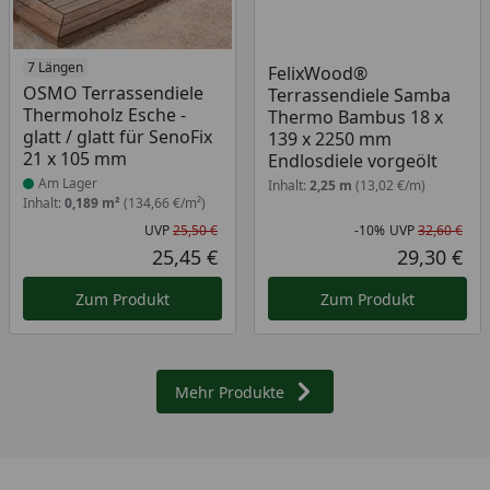
Produkt am Lager
7 Längen
FelixWood®
OSMO Terrassendiele
Terrassendiele Samba
Thermoholz Esche -
Thermo Bambus 18 x
glatt / glatt für SenoFix
139 x 2250 mm
21 x 105 mm
Endlosdiele vorgeölt
Am Lager
Inhalt:
2,25 m
(13,02 €/m)
Inhalt:
0,189 m²
(134,66 €/m²)
UVP
25,50 €
-10%
UVP
32,60 €
Ursprünglicher Preis
Rab
Urs
25,45 €
29,30 €
Aktueller Preis
Akt
Zum Produkt
Zum Produkt
Mehr Produkte