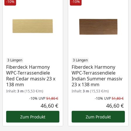
-10%
-10%
3 Längen
3 Längen
Fiberdeck Harmony
Fiberdeck Harmony
WPC-Terrassendiele
WPC-Terrassendiele
Red Cedar massiv 23 x
Indian Summer massiv
138 mm
23 x 138 mm
Inhalt:
3 m
(15,53 €/m)
Inhalt:
3 m
(15,53 €/m)
-10%
UVP
51,80 €
-10%
UVP
51,80 €
Rabatt in Prozent
Ursprünglicher Preis
Rab
Urs
46,60 €
46,60 €
Aktueller Preis
Akt
Zum Produkt
Zum Produkt