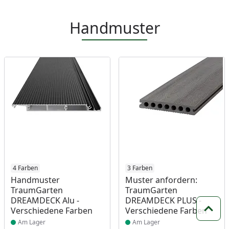
Handmuster
Produkt am Lager
4 Farben
Produkt am Lager
3 Farben
Handmuster
Muster anfordern:
TraumGarten
TraumGarten
DREAMDECK Alu -
DREAMDECK PLUS -
Verschiedene Farben
Verschiedene Farben
Zum 
Am Lager
Am Lager