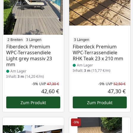
Produkt am Lager
2 Breiten
3 Längen
Produkt am Lager
3 Längen
Fiberdeck Premium
Fiberdeck Premium
WPC-Terrassendiele
WPC-Terrassendiele
Light grey massiv 23
RHK Teak 23 x 210 mm
mm
Am Lager
Inhalt:
3 m
(15,77 €/m)
Am Lager
Inhalt:
3 m
(14,20 €/m)
-9%
UVP
47,30 €
-9%
UVP
52,50 €
Rabatt in Prozent
Ursprünglicher Preis
Rab
Urs
42,60 €
47,30 €
Aktueller Preis
Akt
Zum Produkt
Zum Produkt
-9%