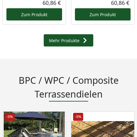
60,86 €
60,86 €
Aktueller Preis
Akt
Zum Produkt
Zum Produkt
Mehr Produkte
BPC / WPC / Composite
Terrassendielen
-9%
-9%