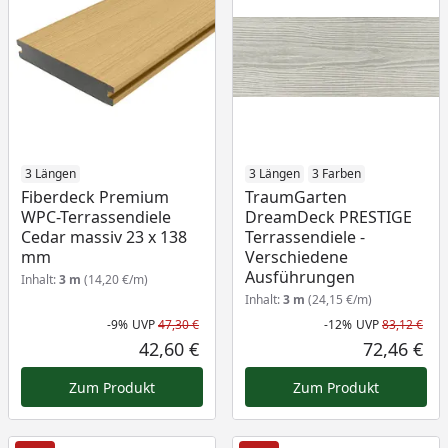
3 Längen
3 Längen
3 Farben
Fiberdeck Premium
TraumGarten
WPC-Terrassendiele
DreamDeck PRESTIGE
Cedar massiv 23 x 138
Terrassendiele -
mm
Verschiedene
Ausführungen
Inhalt:
3 m
(14,20 €/m)
Inhalt:
3 m
(24,15 €/m)
-9%
UVP
47,30 €
-12%
UVP
83,12 €
Rabatt in Prozent
Ursprünglicher Preis
Rab
Urs
42,60 €
72,46 €
Aktueller Preis
Akt
Zum Produkt
Zum Produkt