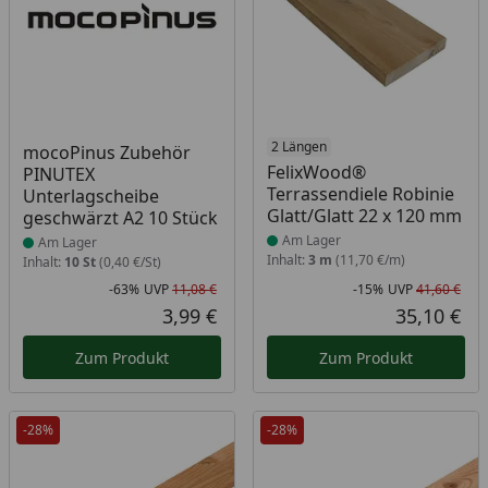
Produkt am Lager
Produkt am Lager
2 Längen
mocoPinus Zubehör
FelixWood®
PINUTEX
Terrassendiele Robinie
Unterlagscheibe
Glatt/Glatt 22 x 120 mm
geschwärzt A2 10 Stück
Am Lager
Am Lager
Inhalt:
3 m
(11,70 €/m)
Inhalt:
10 St
(0,40 €/St)
-63%
UVP
11,08 €
-15%
UVP
41,60 €
Rabatt in Prozent
Ursprünglicher Preis
Rab
Urs
3,99 €
35,10 €
Aktueller Preis
Akt
Zum Produkt
Zum Produkt
-28%
-28%