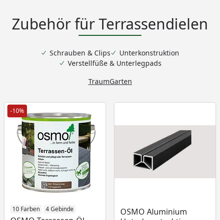
Zubehör für Terrassendielen
Schrauben & Clips
Unterkonstruktion
Verstellfüße & Unterlegpads
TraumGarten
-10%
Produkt am Lager
10 Farben
4 Gebinde
OSMO Aluminium