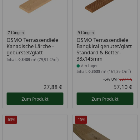
7 Längen
Produkt am Lager
9 Längen
OSMO Terrassendiele
OSMO Terrassendiele
Kanadische Lärche -
Bangkirai genutet/glatt
gebürstet/glatt
Standard & Better-
38x145mm
Inhalt:
0,3489 m²
(79,91 €/m²)
Am Lager
Inhalt:
0,3538 m²
(161,39 €/m²)
-5%
UVP
60,11 €
Rab
Urs
27,88 €
57,10 €
Aktueller Preis
Akt
Zum Produkt
Zum Produkt
-63%
-15%