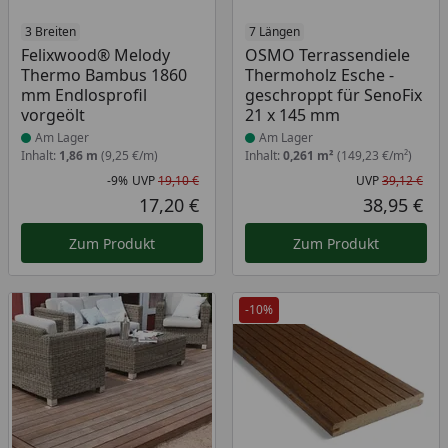
Produkt am Lager
3 Breiten
Produkt am Lager
7 Längen
Felixwood® Melody
OSMO Terrassendiele
Thermo Bambus 1860
Thermoholz Esche -
mm Endlosprofil
geschroppt für SenoFix
vorgeölt
21 x 145 mm
Am Lager
Am Lager
Inhalt:
1,86 m
(9,25 €/m)
Inhalt:
0,261 m²
(149,23 €/m²)
-9%
UVP
19,10 €
UVP
39,12 €
Rabatt in Prozent
Ursprünglicher Preis
Urs
17,20 €
38,95 €
Aktueller Preis
Akt
Zum Produkt
Zum Produkt
-10%