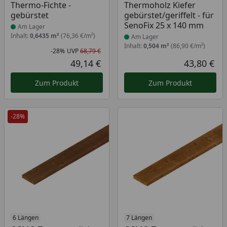
Thermo-Fichte -
Thermoholz Kiefer
gebürstet
gebürstet/geriffelt - für
SenoFix 25 x 140 mm
Am Lager
Inhalt:
0,6435 m²
(76,36 €/m²)
Am Lager
Inhalt:
0,504 m²
(86,90 €/m²)
-28%
UVP
68,79 €
Rabatt in Prozent
Ursprünglicher Preis
49,14 €
43,80 €
Aktueller Preis
Akt
Zum Produkt
Zum Produkt
-28%
Produkt am Lager
6 Längen
7 Längen