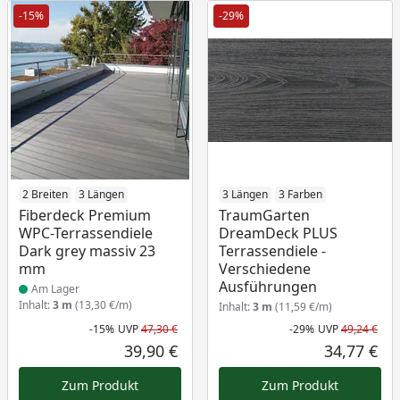
-15%
-29%
Produkt am Lager
2 Breiten
3 Längen
3 Längen
3 Farben
Fiberdeck Premium
TraumGarten
WPC-Terrassendiele
DreamDeck PLUS
Dark grey massiv 23
Terrassendiele -
mm
Verschiedene
Ausführungen
Am Lager
Inhalt:
3 m
(13,30 €/m)
Inhalt:
3 m
(11,59 €/m)
-15%
UVP
47,30 €
-29%
UVP
49,24 €
Rabatt in Prozent
Ursprünglicher Preis
Rab
Urs
39,90 €
34,77 €
Aktueller Preis
Akt
Zum Produkt
Zum Produkt