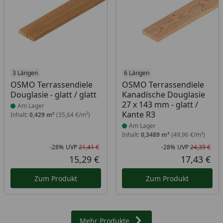
Produkt am Lager
3 Längen
Produkt am Lager
6 Längen
OSMO Terrassendiele
OSMO Terrassendiele
Douglasie - glatt / glatt
Kanadische Douglasie
27 x 143 mm - glatt /
Am Lager
Kante R3
Inhalt:
0,429 m²
(35,64 €/m²)
Am Lager
Inhalt:
0,3489 m²
(49,96 €/m²)
-28%
UVP
21,41 €
-28%
UVP
24,39 €
Rabatt in Prozent
Ursprünglicher Preis
Rab
Urs
15,29 €
17,43 €
Aktueller Preis
Akt
Zum Produkt
Zum Produkt
Mehr Produkte