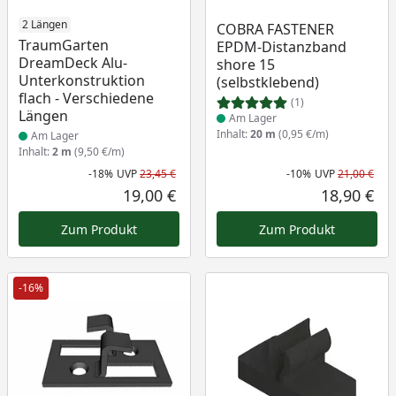
Produkt am Lager
2 Längen
Produkt am Lager
COBRA FASTENER
TraumGarten
EPDM-Distanzband
DreamDeck Alu-
shore 15
Unterkonstruktion
(selbstklebend)
flach - Verschiedene
(1)
Längen
Am Lager
Inhalt:
20 m
(0,95 €/m)
Am Lager
Inhalt:
2 m
(9,50 €/m)
-18%
UVP
23,45 €
-10%
UVP
21,00 €
Rabatt in Prozent
Ursprünglicher Preis
Rab
Urs
19,00 €
18,90 €
Aktueller Preis
Akt
Zum Produkt
Zum Produkt
-16%