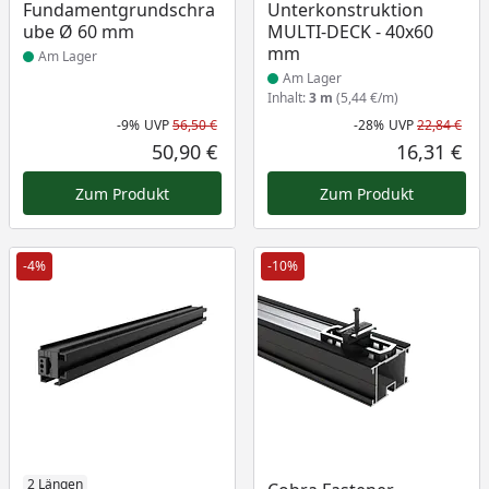
Fundamentgrundschra
Unterkonstruktion
ube Ø 60 mm
MULTI-DECK - 40x60
mm
Am Lager
Am Lager
Inhalt:
3 m
(5,44 €/m)
-9%
UVP
56,50 €
-28%
UVP
22,84 €
Rabatt in Prozent
Ursprünglicher Preis
Rab
Urs
50,90 €
16,31 €
Aktueller Preis
Akt
Zum Produkt
Zum Produkt
-4%
-10%
2 Längen