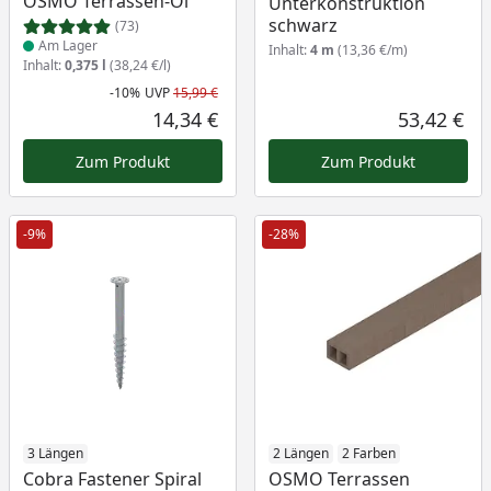
OSMO Terrassen-Öl
Unterkonstruktion
schwarz
(73)
Am Lager
Inhalt:
4 m
(13,36 €/m)
Inhalt:
0,375 l
(38,24 €/l)
-10%
UVP
15,99 €
Rabatt in Prozent
Ursprünglicher Preis
14,34 €
53,42 €
Aktueller Preis
Akt
Zum Produkt
Zum Produkt
-9%
-28%
Produkt am Lager
3 Längen
Produkt am Lager
2 Längen
2 Farben
Cobra Fastener Spiral
OSMO Terrassen