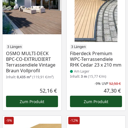
3 Längen
Produkt am Lager
3 Längen
OSMO MULTI-DECK
Fiberdeck Premium
BPC-CO-EXTRUDIERT
WPC-Terrassendiele
Terrassendiele Vintage
RHK Cedar 23 x 210 mm
Braun Vollprofil
Am Lager
Inhalt:
3 m
(15,77 €/m)
Inhalt:
0,435 m²
(119,91 €/m²)
-9%
UVP
52,50 €
Rab
Urs
52,16 €
47,30 €
Aktueller Preis
Akt
Zum Produkt
Zum Produkt
-9%
-12%