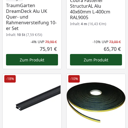
Cobra Fastener
TraumGarten
StructurAL Alu
DreamDeck Alu UK
40x60mm L-400cm
Quer- und
RAL9005
Rahmenversteifung 10-
Inhalt:
4 m
(16,43 €/m)
er Set
Inhalt:
10 St
(7,59 €/St)
-4%
UVP
79,90 €
-10%
UVP
73,00 €
Rabatt in Prozent
Ursprünglicher Preis
Rab
Urs
75,91 €
65,70 €
Aktueller Preis
Akt
Zum Produkt
Zum Produkt
-18%
-10%