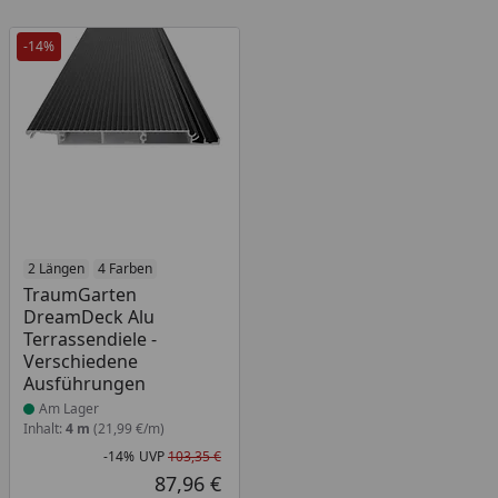
-14%
Produkt am Lager
2 Längen
4 Farben
TraumGarten
DreamDeck Alu
Terrassendiele -
Verschiedene
Ausführungen
Am Lager
Inhalt:
4 m
(21,99 €/m)
-14%
UVP
103,35 €
Rabatt in Prozent
Ursprünglicher Preis
87,96 €
Aktueller Preis