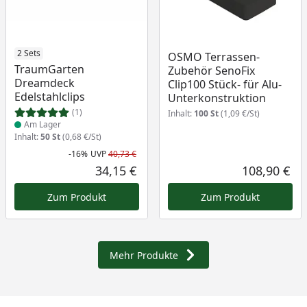
Produkt am Lager
2 Sets
OSMO Terrassen-
TraumGarten
Zubehör SenoFix
Dreamdeck
Clip100 Stück- für Alu-
Edelstahlclips
Unterkonstruktion
(1)
Inhalt:
100 St
(1,09 €/St)
Am Lager
Inhalt:
50 St
(0,68 €/St)
-16%
UVP
40,73 €
Rabatt in Prozent
Ursprünglicher Preis
34,15 €
108,90 €
Aktueller Preis
Akt
Zum Produkt
Zum Produkt
Mehr Produkte