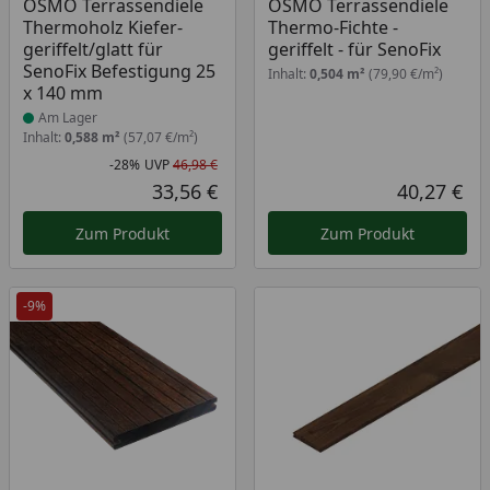
OSMO Terrassendiele
OSMO Terrassendiele
Thermoholz Kiefer-
Thermo-Fichte -
geriffelt/glatt für
geriffelt - für SenoFix
SenoFix Befestigung 25
Inhalt:
0,504 m²
(79,90 €/m²)
x 140 mm
Am Lager
Inhalt:
0,588 m²
(57,07 €/m²)
-28%
UVP
46,98 €
Rabatt in Prozent
Ursprünglicher Preis
33,56 €
40,27 €
Aktueller Preis
Akt
Zum Produkt
Zum Produkt
-9%