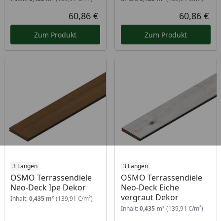
60,86 €
60,86 €
Aktueller Preis
Akt
Zum Produkt
Zum Produkt
3 Längen
3 Längen
OSMO Terrassendiele
OSMO Terrassendiele
Neo-Deck Ipe Dekor
Neo-Deck Eiche
vergraut Dekor
Inhalt:
0,435 m²
(139,91 €/m²)
Inhalt:
0,435 m²
(139,91 €/m²)