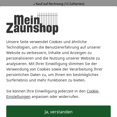
Kauf auf Rechnung (10 Zahlarten)
Alle Produkte
Mein Konto
Wunschl
Ein
4,65
/ 5
Suchen
Unsere Seite verwendet Cookies und ähnliche
Gartengestaltung
Terrassenbeläge
Aluminium Terrasse
Startseite
Technologien, um die Benutzererfahrung auf unserer
Aluminium Terrassendielen
Website zu verbessern, Inhalte und Anzeigen zu
personalisieren und die Nutzung unserer Website zu
analysieren. Mit Ihrer Einwilligung stimmen Sie der
Ihre Artikelübersicht
Verwendung von Cookies sowie der Verarbeitung Ihrer
persönlichen Daten zu, um Ihnen ein bestmögliches
Surferlebnis und mehr Funktionen zu bieten.
Kategorien
Sie können Ihre Einwilligung jederzeit in den
Cookie-
Filter / Sortierung
Einstellungen
anpassen oder widerrufen.
1
Artikel gefunden
Ja, verstanden