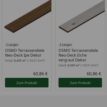
3 Längen
3 Längen
OSMO Terrassendiele
OSMO Terrassendiele
Neo-Deck Ipe Dekor
Neo-Deck Eiche
vergraut Dekor
Inhalt:
0,435 m²
(139,91 €/m²)
Inhalt:
0,435 m²
(139,91 €/m²)
60,86 €
60,86 €
Aktueller Preis
Akt
Zum Produkt
Zum Produkt