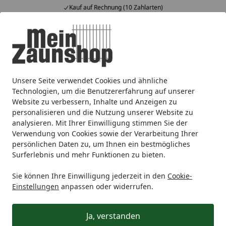
Kauf auf Rechnung (10 Zahlarten)
Alle Produkte
Mein Konto
Wunschl
Ein
4,65
/ 5
Suchen
Unsere Seite verwendet Cookies und ähnliche
Gartengestaltung
Terrassenbeläge
Kunststoff Terrasse
Startseite
Technologien, um die Benutzererfahrung auf unserer
Kunststoff Terrassendielen
Website zu verbessern, Inhalte und Anzeigen zu
personalisieren und die Nutzung unserer Website zu
analysieren. Mit Ihrer Einwilligung stimmen Sie der
Ihre Artikelübersicht
Verwendung von Cookies sowie der Verarbeitung Ihrer
persönlichen Daten zu, um Ihnen ein bestmögliches
Surferlebnis und mehr Funktionen zu bieten.
Kategorien
Sie können Ihre Einwilligung jederzeit in den
Cookie-
Filter / Sortierung
Einstellungen
anpassen oder widerrufen.
4
Artikel gefunden
Ja, verstanden