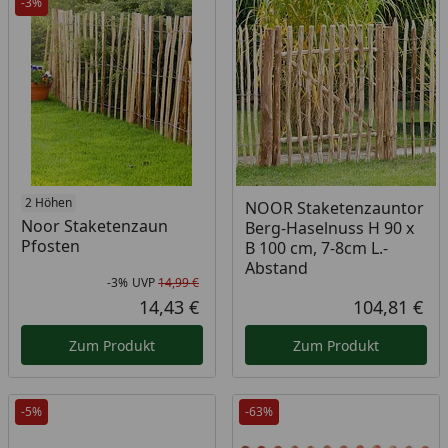
-3%
2 Höhen
NOOR Staketenzauntor
Noor Staketenzaun
Berg-Haselnuss H 90 x
Pfosten
B 100 cm, 7-8cm L.-
Abstand
-3%
UVP
14,99 €
Rabatt in Prozent
Ursprünglicher Preis
14,43 €
104,81 €
Aktueller Preis
Akt
Zum Produkt
Zum Produkt
-5%
-63%