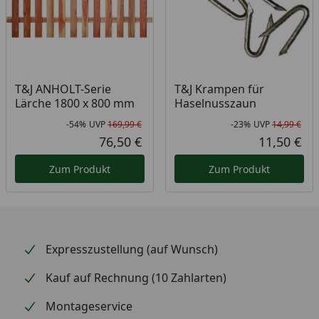
T&J ANHOLT-Serie
T&J Krampen für
Lärche 1800 x 800 mm
Haselnusszaun
-54%
UVP
169,99 €
-23%
UVP
14,99 €
Rabatt in Prozent
Ursprünglicher Preis
Rab
Urs
76,50 €
11,50 €
Aktueller Preis
Akt
Zum Produkt
Zum Produkt
Expresszustellung (auf Wunsch)
Kauf auf Rechnung (10 Zahlarten)
Montageservice