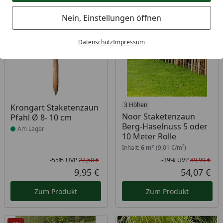
Bestseller
-55%
-39%
Nein, Einstellungen öffnen
Datenschutz
Impressum
Produkt am Lager
3 Höhen
Krongart Staketenzaun
Noor Staketenzaun
Pfahl Ø 8- 10 cm
Berg-Haselnuss 5 oder
Am Lager
10 Meter Rolle
Inhalt:
6 m²
(9,01 €/m²)
-55%
UVP
22,50 €
-39%
UVP
89,99 €
Rabatt in Prozent
Ursprünglicher Preis
Rab
Urs
9,95 €
54,07 €
Aktueller Preis
Akt
Zum Produkt
Zum Produkt