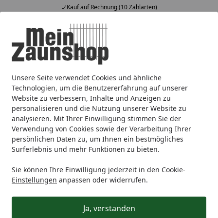
Kauf auf Rechnung (10 Zahlarten)
Alle Produkte
Mein Konto
Wunschl
Ein
4,65
/ 5
Suchen
Unsere Seite verwendet Cookies und ähnliche
Vorgarten
Holz
Staketenzäune
Startseite
Technologien, um die Benutzererfahrung auf unserer
Staketenzäune
Website zu verbessern, Inhalte und Anzeigen zu
personalisieren und die Nutzung unserer Website zu
analysieren. Mit Ihrer Einwilligung stimmen Sie der
Ihre Artikelübersicht
Verwendung von Cookies sowie der Verarbeitung Ihrer
persönlichen Daten zu, um Ihnen ein bestmögliches
Surferlebnis und mehr Funktionen zu bieten.
Kategorien
Sie können Ihre Einwilligung jederzeit in den
Cookie-
Filter / Sortierung
Einstellungen
anpassen oder widerrufen.
8
Artikel gefunden
Ja, verstanden