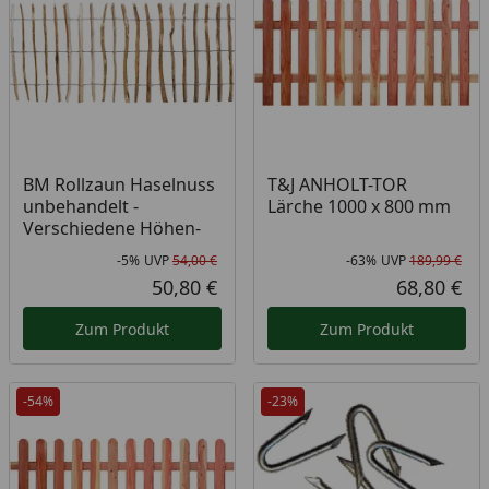
BM Rollzaun Haselnuss
T&J ANHOLT-TOR
unbehandelt -
Lärche 1000 x 800 mm
Verschiedene Höhen-
-5%
UVP
54,00 €
-63%
UVP
189,99 €
Rabatt in Prozent
Ursprünglicher Preis
Rab
Urs
50,80 €
68,80 €
Aktueller Preis
Akt
Zum Produkt
Zum Produkt
-54%
-23%