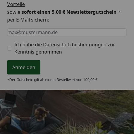
Vorteile
sowie
sofort einen 5,00 € Newslettergutschein
*
per E-Mail sichern:
Keine Eingabe erforderlich
Eingabe erforderlich
E-Mail *
Ich habe die
Datenschutzbestimmungen
zur
Kenntnis genommen
Anmelden
*Der Gutschein gilt ab einem Bestellwert von 100,00 €
Trusted Shops
4,65
/ 5