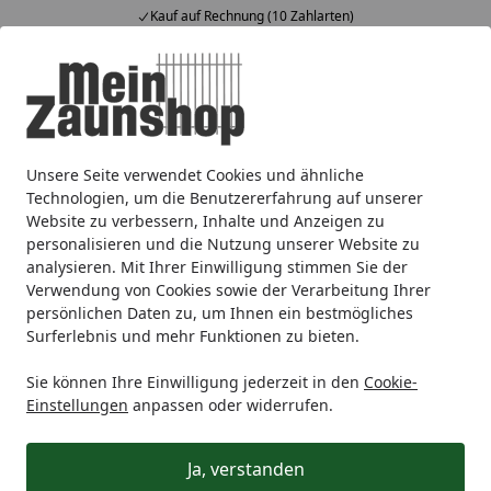
Kauf auf Rechnung (10 Zahlarten)
Alle Produkte
Mein Konto
Wunschl
Ein
4,65
/ 5
Suchen
Unsere Seite verwendet Cookies und ähnliche
Vorgarten
Holz
T&J ANTONIO
Startseite
Technologien, um die Benutzererfahrung auf unserer
T&J ANTONIO
Website zu verbessern, Inhalte und Anzeigen zu
personalisieren und die Nutzung unserer Website zu
analysieren. Mit Ihrer Einwilligung stimmen Sie der
Ihre Artikelübersicht
Verwendung von Cookies sowie der Verarbeitung Ihrer
persönlichen Daten zu, um Ihnen ein bestmögliches
Surferlebnis und mehr Funktionen zu bieten.
Kategorien
Sie können Ihre Einwilligung jederzeit in den
Cookie-
Filter / Sortierung
Einstellungen
anpassen oder widerrufen.
5
Artikel gefunden
Ja, verstanden