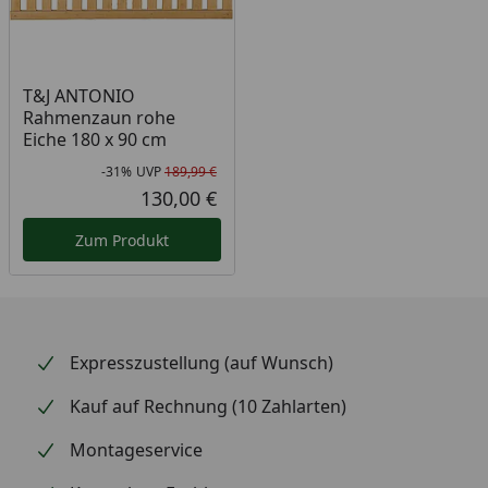
T&J ANTONIO
Rahmenzaun rohe
Eiche 180 x 90 cm
-31%
UVP
189,99 €
Rabatt in Prozent
Ursprünglicher Preis
130,00 €
Aktueller Preis
Zum Produkt
Expresszustellung (auf Wunsch)
Kauf auf Rechnung (10 Zahlarten)
Montageservice