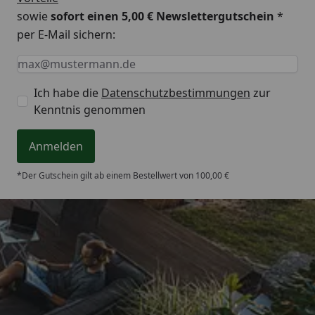
sowie
sofort einen 5,00 € Newslettergutschein
*
per E-Mail sichern:
Keine Eingabe erforderlich
Eingabe erforderlich
E-Mail *
Ich habe die
Datenschutzbestimmungen
zur
Kenntnis genommen
Anmelden
*Der Gutschein gilt ab einem Bestellwert von 100,00 €
Trusted Shops
4,65
/ 5