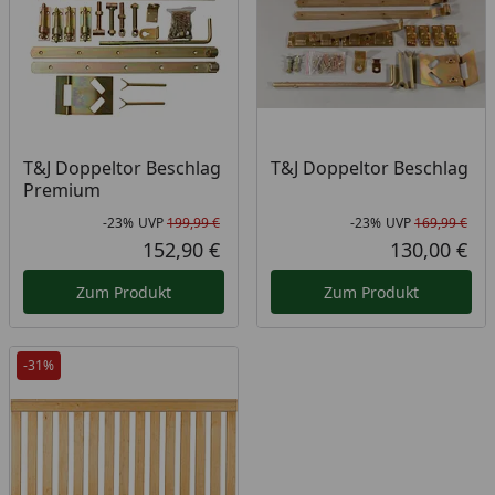
T&J Doppeltor Beschlag
T&J Doppeltor Beschlag
Premium
-23%
UVP
199,99 €
-23%
UVP
169,99 €
Rabatt in Prozent
Ursprünglicher Preis
Rab
Urs
152,90 €
130,00 €
Aktueller Preis
Akt
Zum Produkt
Zum Produkt
-31%