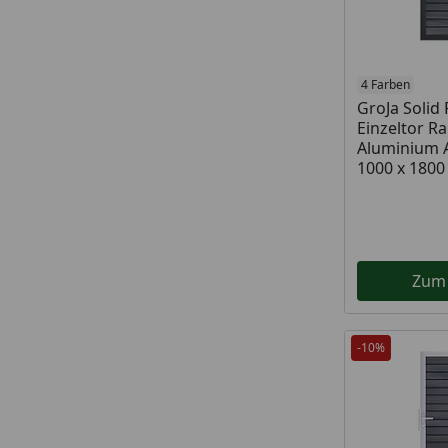
4 Farben
GroJa Soli
Einzeltor 
Aluminium 
1000 x 180
Zum
-10%