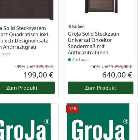
ukt am Lager
Produkt am Lager
8 Farben
a Solid Stecksystem
GroJa Solid Steckzaun
atz Quadratisch inkl.
Universal Einzeltor
blech-Designeinsatz
Sondermaß mit
 Anthrazitgrau
Anthrazitrahmen
Lager
Am Lager
-39%
UVP
329,95 €
-50%
UVP
1.295,00 €
Prozent
cher Preis
Rabatt in Prozent
Ursprünglicher Preis
Rab
Urs
199,00 €
640,00 €
reis
Aktueller Preis
Akt
Zum Produkt
Zum Produkt
-12%