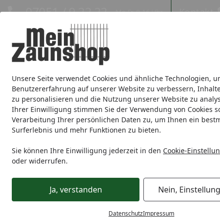
Hotline
07051 / 9 22 22
Kontakt
Mo-Fr. 8-16 Uhr
Kontakt
Eigene Montage-Teams
Unsere Seite verwendet Cookies und ähnliche Technologien, u
Sichtschutz
Doppelstabmatte
Zaunsets
Gabionen
Ei
Benutzererfahrung auf unserer Website zu verbessern, Inhalt
zu personalisieren und die Nutzung unserer Website zu analys
Zaunmarken
Ihrer Einwilligung stimmen Sie der Verwendung von Cookies s
Verarbeitung Ihrer persönlichen Daten zu, um Ihnen ein best
Surferlebnis und mehr Funktionen zu bieten.
Zaunmarken
GroJa
GroJa Sichtschutzzäune
GroJa WPC
Startseite
GroJa Solid Sichtschutz
Sie können Ihre Einwilligung jederzeit in den
Cookie-Einstellu
oder widerrufen.
Wählen Sie Ihre Wunschkategorie
Ja, verstanden
Nein, Einstellun
Zubehör für Solid Sichtschutz
Zubehör für Solid Sichtschutz
Datenschutz
Impressum