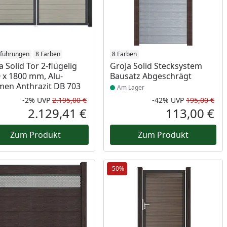
sführungen
8 Farben
Produkt am Lager
8 Farben
a Solid Tor 2-flügelig
GroJa Solid Stecksystem
 x 1800 mm, Alu-
Bausatz Abgeschrägt
en Anthrazit DB 703
Am Lager
-2%
UVP
2.195,00 €
-42%
UVP
195,00 €
Rabatt in Prozent
Ursprünglicher Preis
Rab
Urs
2.129,41 €
113,00 €
reis
Aktueller Preis
Akt
Zum Produkt
Zum Produkt
-50%