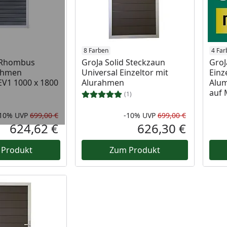
 Lager
8 Farben
4 Far
d Rhombus
GroJa Solid Steckzaun
GroJ
Rahmen
Universal Einzeltor mit
Einz
V1 1000 x 1800
Alurahmen
Alum
auf
(1)
-10%
UVP
699,00 €
-10%
UVP
699,00 €
Rabatt in Prozent
Ursprünglicher Preis
Rabatt in 
Ursprüngli
624,62 €
626,30 €
Aktueller Preis
Aktueller P
 Produkt
Zum Produkt