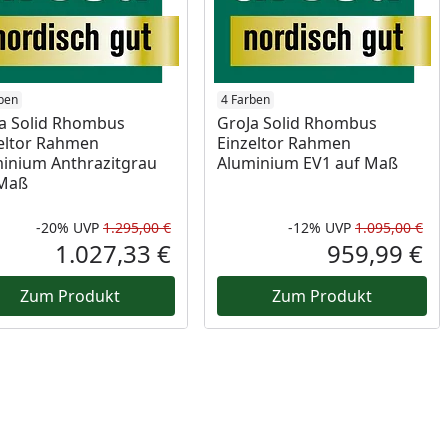
ben
4 Farben
a Solid Rhombus
GroJa Solid Rhombus
eltor Rahmen
Einzeltor Rahmen
inium Anthrazitgrau
Aluminium EV1 auf Maß
 Maß
-20%
UVP
1.295,00 €
-12%
UVP
1.095,00 €
Prozent
cher Preis
Rabatt in Prozent
Ursprünglicher Preis
Rab
Urs
1.027,33 €
959,99 €
reis
Aktueller Preis
Akt
Zum Produkt
Zum Produkt