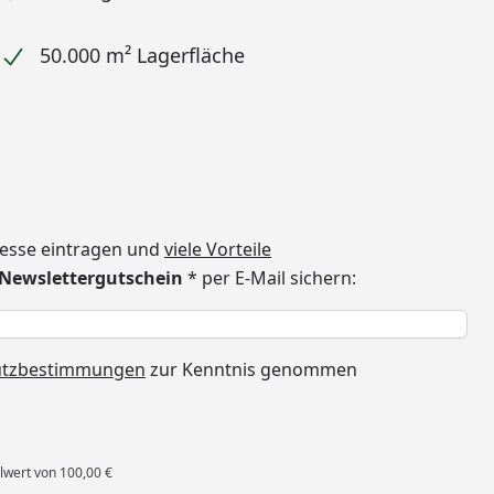
50.000 m² Lagerfläche
dresse eintragen und
viele Vorteile
€ Newslettergutschein
* per E-Mail sichern:
h
utzbestimmungen
zur Kenntnis genommen
lwert von 100,00 €