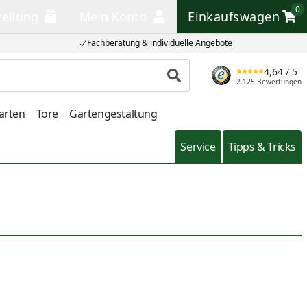
0
tellung
Mein Konto
Einkaufswagen
llung
Mein Konto
Einkaufswagen
Fachberatung & individuelle Angebote
4,64
/ 5
Produkt suchen
2.125 Bewertungen
arten
Tore
Gartengestaltung
Service
Tipps & Tricks