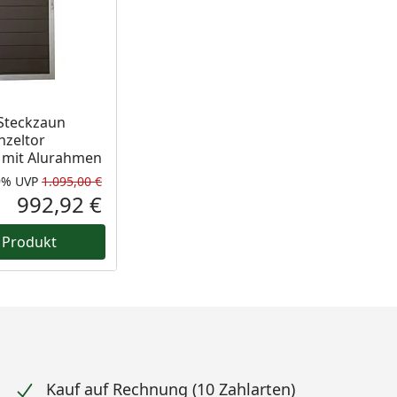
 Steckzaun
nzeltor
mit Alurahmen
9%
UVP
1.095,00 €
Rabatt in Prozent
Ursprünglicher Preis
992,92 €
Aktueller Preis
 Produkt
Kauf auf Rechnung (10 Zahlarten)