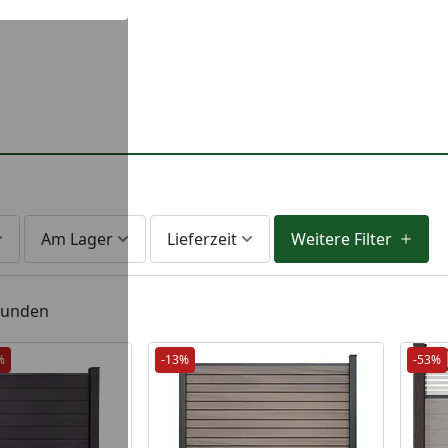
Am Lager
Lieferzeit
Weitere Filter
efunden
%
-13%
-53%