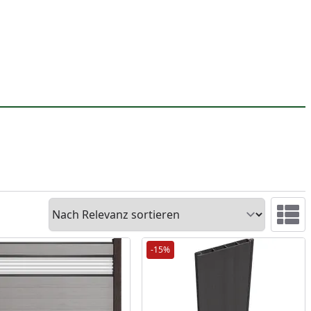
Sortieren
Ansicht 
-15%