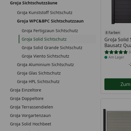
GroJa Sichtschutzzäune
GroJa Kunststoff Sichtschutz
GroJa WPC&BPC Sichtschutzzaun
GroJa Fertigzaun Sichtschutz
Produkt am
8 Farben
GroJa Solid Sichtschutz
GroJa Solid
Bausatz Qu
GroJa Solid Grande Sichtschutz
(
GroJa Viento Sichtschutz
Am Lager
GroJa Aluminium Sichtschutz
Groja Glas Sichtschutz
GroJa HPL Sichtschutz
Zum
GroJa Einzeltore
GroJa Doppeltore
GroJa Terrassendielen
GroJa Vorgartenzaun
Groja Solid Hochbeet