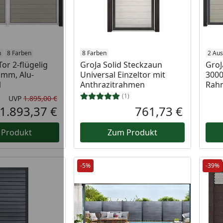
n
8 Farben
8 Farben
2 Au
Tor 2-flügelig
GroJa Solid Steckzaun
GroJ
 mm, Alu-
Universal Einzeltor mit
3000
1
Anthrazitrahmen
Rahm
(1)
UVP
1.895,00 €
Ursprünglicher Preis
1.893,37 €
761,73 €
Aktueller Preis
Aktueller P
 Produkt
Zum Produkt
-5%
-39%