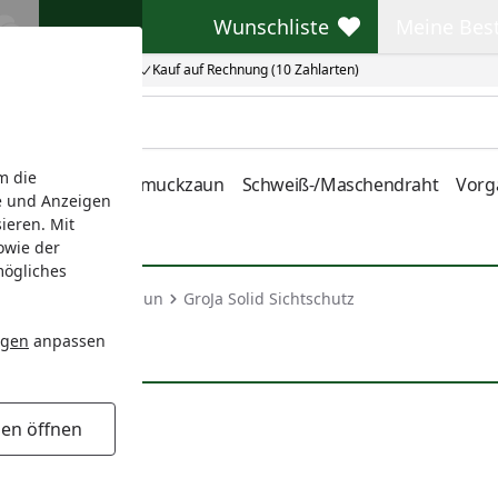
Wunschliste
Meine Bes
Wunschliste
Meine Beste
Kauf auf Rechnung (10 Zahlarten)
m die
nstabmatten
Schmuckzaun
Schweiß-/Maschendraht
Vorg
e und Anzeigen
ieren. Mit
owie der
mögliches
&BPC Sichtschutzzaun
GroJa Solid Sichtschutz
ngen
anpassen
gen öffnen