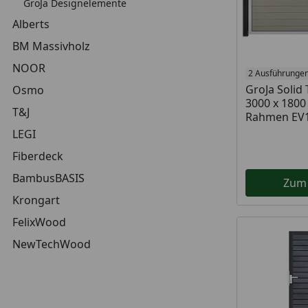
GroJa Designelemente
Alberts
BM Massivholz
NOOR
2 Ausführunge
GroJa Solid 
Osmo
3000 x 1800
T&J
Rahmen EV
LEGI
Fiberdeck
BambusBASIS
Zum
Krongart
FelixWood
NewTechWood