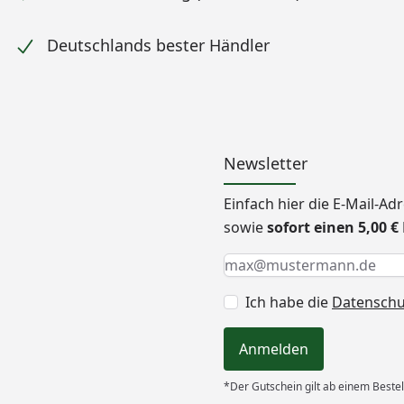
Deutschlands bester Händler
Newsletter
Einfach hier die E-Mail-A
sowie
sofort einen 5,00 
Keine Eingabe erforderlic
Eingabe erforderlich
E-Mail *
Ich habe die
Datensch
Anmelden
*Der Gutschein gilt ab einem Bestel