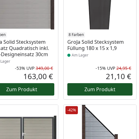
ukt am Lager
ben
Produkt am Lager
8 Farben
a Solid Stecksystem
GroJa Solid Stecksystem
atz Quadratisch inkl.
Füllung 180 x 15 x 1,9
-Designeinsatz 30cm
Am Lager
Lager
-53%
UVP
349,00 €
-15%
UVP
24,95 €
Prozent
cher Preis
Rabatt in Prozent
Ursprünglicher Preis
Rab
Urs
163,00 €
21,10 €
reis
Aktueller Preis
Akt
Zum Produkt
Zum Produkt
-42%