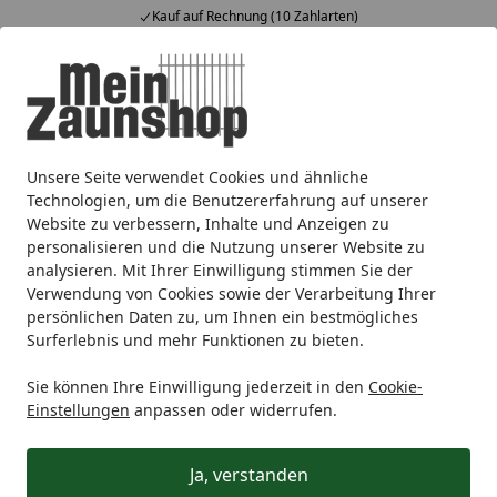
Kauf auf Rechnung (10 Zahlarten)
Alle Produkte
Mein Konto
Wunschl
Ein
4,65
/ 5
Suchen
Unsere Seite verwendet Cookies und ähnliche
Sichtschutz
Holz
T&J
T&J DIAGONAL
Startseite
Technologien, um die Benutzererfahrung auf unserer
T&J DIAGONAL
Website zu verbessern, Inhalte und Anzeigen zu
personalisieren und die Nutzung unserer Website zu
analysieren. Mit Ihrer Einwilligung stimmen Sie der
Ihre Artikelübersicht
Verwendung von Cookies sowie der Verarbeitung Ihrer
persönlichen Daten zu, um Ihnen ein bestmögliches
Surferlebnis und mehr Funktionen zu bieten.
Kategorien
Sie können Ihre Einwilligung jederzeit in den
Cookie-
Filter / Sortierung
Einstellungen
anpassen oder widerrufen.
13
Artikel gefunden
Ja, verstanden