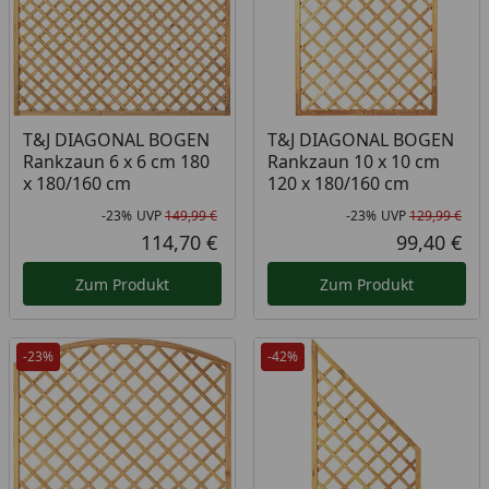
T&J DIAGONAL BOGEN
T&J DIAGONAL BOGEN
Rankzaun 6 x 6 cm 180
Rankzaun 10 x 10 cm
x 180/160 cm
120 x 180/160 cm
-23%
UVP
149,99 €
-23%
UVP
129,99 €
Rabatt in Prozent
Ursprünglicher Preis
Rab
Urs
114,70 €
99,40 €
Aktueller Preis
Akt
Zum Produkt
Zum Produkt
-23%
-42%