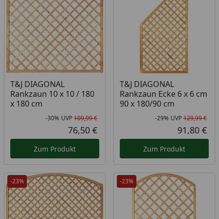
T&J DIAGONAL
T&J DIAGONAL
Rankzaun 10 x 10 / 180
Rankzaun Ecke 6 x 6 cm
x 180 cm
90 x 180/90 cm
-30%
UVP
109,99 €
-29%
UVP
129,99 €
Rabatt in Prozent
Ursprünglicher Preis
Rab
Urs
76,50 €
91,80 €
Aktueller Preis
Akt
Zum Produkt
Zum Produkt
-23%
-23%