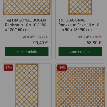
T&J DIAGONAL BOGEN
T&J DIAGONAL
Rankzaun 10 x 10 / 180
Rankzaun Ecke 10 x 10
x 180/160 cm
cm 90 x 180/90 cm
-23%
UVP
129,99 €
-42%
UVP
119,99 €
Rabatt in Prozent
Ursprünglicher Preis
Rab
Urs
99,40 €
68,80 €
Aktueller Preis
Akt
Zum Produkt
Zum Produkt
-37%
-36%