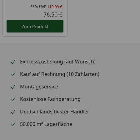
-36%
UVP
119,99 €
Rabatt in Prozent
Ursprünglicher Preis
76,50 €
Aktueller Preis
Zum Produkt
Expresszustellung (auf Wunsch)
Kauf auf Rechnung (10 Zahlarten)
Montageservice
Kostenlose Fachberatung
Deutschlands bester Händler
50.000 m² Lagerfläche