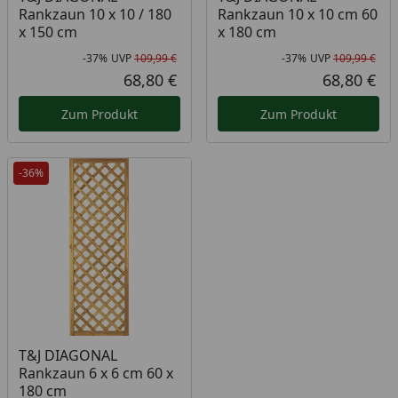
Rankzaun 10 x 10 / 180
Rankzaun 10 x 10 cm 60
x 150 cm
x 180 cm
-37%
UVP
109,99 €
-37%
UVP
109,99 €
Rabatt in Prozent
Ursprünglicher Preis
Rab
Urs
68,80 €
68,80 €
Aktueller Preis
Akt
Zum Produkt
Zum Produkt
-36%
T&J DIAGONAL
Rankzaun 6 x 6 cm 60 x
180 cm