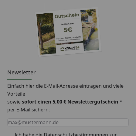
Newsletter
Einfach hier die E-Mail-Adresse eintragen und
viele
Vorteile
sowie
sofort einen 5,00 € Newslettergutschein
*
per E-Mail sichern:
Keine Eingabe erforderlich
Eingabe erforderlich
E-Mail *
Ich habe die
Datenschutzbestimmungen
zur