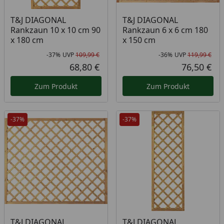
T&J DIAGONAL
T&J DIAGONAL
Rankzaun 10 x 10 cm 90
Rankzaun 6 x 6 cm 180
x 180 cm
x 150 cm
-37%
UVP
109,99 €
-36%
UVP
119,99 €
Rabatt in Prozent
Ursprünglicher Preis
Rab
Urs
68,80 €
76,50 €
Aktueller Preis
Akt
Zum Produkt
Zum Produkt
-37%
-37%
T&J DIAGONAL
T&J DIAGONAL