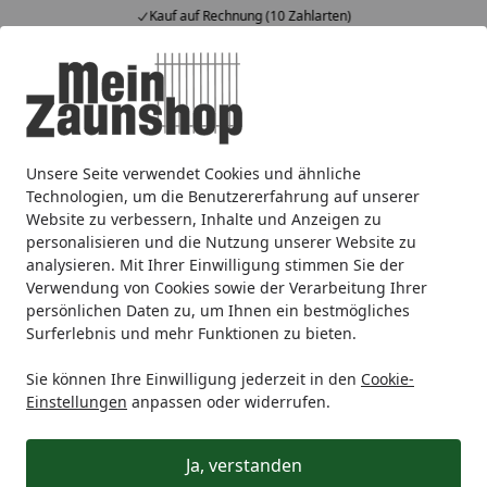
Kauf auf Rechnung (10 Zahlarten)
Alle Produkte
Mein Konto
Wunschl
Ein
4,65
/ 5
Suchen
Unsere Seite verwendet Cookies und ähnliche
Sichtschutz
Holz
T&J
T&J FÜNEN
Startseite
Technologien, um die Benutzererfahrung auf unserer
T&J FÜNEN
Website zu verbessern, Inhalte und Anzeigen zu
personalisieren und die Nutzung unserer Website zu
analysieren. Mit Ihrer Einwilligung stimmen Sie der
Ihre Artikelübersicht
Verwendung von Cookies sowie der Verarbeitung Ihrer
persönlichen Daten zu, um Ihnen ein bestmögliches
Surferlebnis und mehr Funktionen zu bieten.
Kategorien
Sie können Ihre Einwilligung jederzeit in den
Cookie-
Filter / Sortierung
Einstellungen
anpassen oder widerrufen.
1
Artikel gefunden
Ja, verstanden