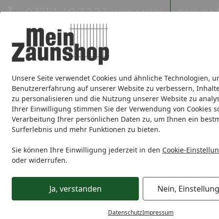
Hotline
07051 / 9 22 22
Kontakt
Mo-Fr. 8-16 Uhr
Kontakt
Eigene Montage-Teams
Unsere Seite verwendet Cookies und ähnliche Technologien, u
Sichtschutz
Doppelstabmatte
Zaunsets
Gabionen
Ei
Benutzererfahrung auf unserer Website zu verbessern, Inhalt
zu personalisieren und die Nutzung unserer Website zu analys
Zaunmarken
Ihrer Einwilligung stimmen Sie der Verwendung von Cookies s
Verarbeitung Ihrer persönlichen Daten zu, um Ihnen ein best
Surferlebnis und mehr Funktionen zu bieten.
Sichtschutz
Holz
T&J
T&J ECO DICHTZAUN
Startseite
T&J ECO DICHTZAUN
Sie können Ihre Einwilligung jederzeit in den
Cookie-Einstellu
oder widerrufen.
Ihre Artikelübersicht
Ja, verstanden
Nein, Einstellun
Preisspanne
Serviceleistungen
Angebote
Datenschutz
Impressum