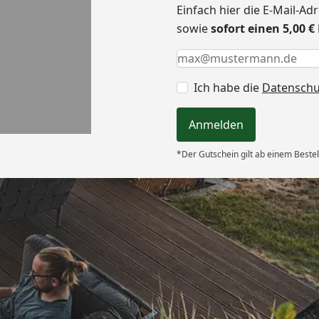
Einfach hier die E-Mail-A
sowie
sofort einen 5,00 
Keine Eingabe erforderlic
Eingabe erforderlich
E-Mail *
Ich habe die
Datensch
Anmelden
*Der Gutschein gilt ab einem Bestel
Versand
ung, gut
“
6