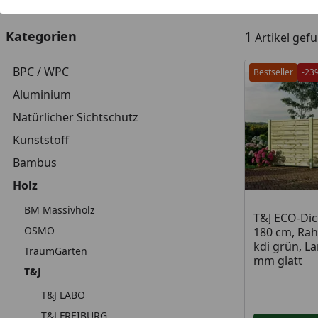
1
Kategorien
Artikel gef
BPC / WPC
Bestseller
-23
Aluminium
Natürlicher Sichtschutz
Kunststoff
Bambus
Holz
BM Massivholz
T&J ECO-Dic
OSMO
180 cm, Ra
kdi grün, La
TraumGarten
mm glatt
T&J
T&J LABO
T&J FREIBURG