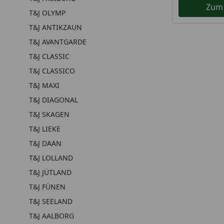
Zum
T&J OLYMP
T&J ANTIKZAUN
T&J AVANTGARDE
T&J CLASSIC
T&J CLASSICO
T&J MAXI
T&J DIAGONAL
T&J SKAGEN
T&J LIEKE
T&J DAAN
T&J LOLLAND
T&J JÜTLAND
T&J FÜNEN
T&J SEELAND
T&J AALBORG