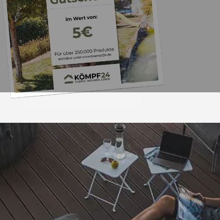
Trusted Shops
„Schnelle Liefer
verpackt
4,65
/ 5
17.07.202
2.125 Bewertungen