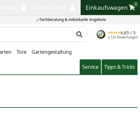
0
tellung
Mein Konto
Einkaufswagen
llung
Mein Konto
Einkaufswagen
Fachberatung & individuelle Angebote
4,65
/ 5
Produkt suchen
2.125 Bewertungen
arten
Tore
Gartengestaltung
Service
Tipps & Tricks