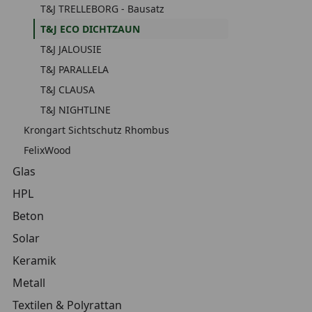
T&J TRELLEBORG - Bausatz
T&J ECO DICHTZAUN
T&J JALOUSIE
T&J PARALLELA
T&J CLAUSA
T&J NIGHTLINE
Krongart Sichtschutz Rhombus
FelixWood
Glas
HPL
Beton
Solar
Keramik
Metall
Textilen & Polyrattan