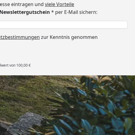
dresse eintragen und
viele Vorteile
€ Newslettergutschein
* per E-Mail sichern:
h
utzbestimmungen
zur Kenntnis genommen
lwert von 100,00 €