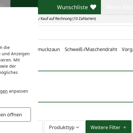
Wunschliste
Meine Bes
Wunschliste
Meine Beste
Kauf auf Rechnung (10 Zahlarten)
m die
nstabmatten
Schmuckzaun
Schweiß-/Maschendraht
Vorg
e und Anzeigen
ieren. Mit
owie der
mögliches
ngen
anpassen
gen öffnen
Lieferzeit
Produkttyp
Weitere Filter