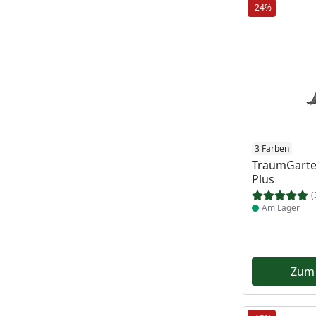
-24%
Produkt am
3 Farben
TraumGarte
Plus
(
Am Lager
Zum