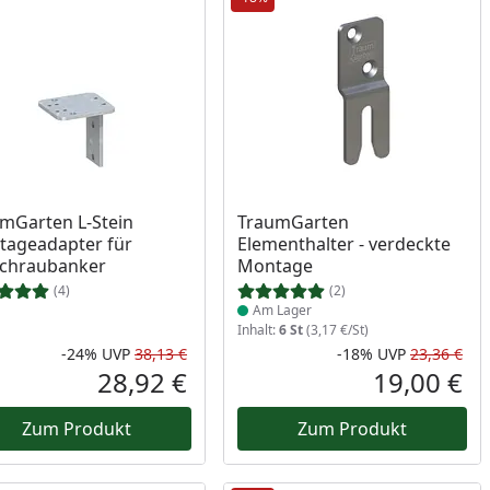
Produkt am Lager
mGarten L-Stein
TraumGarten
ageadapter für
Elementhalter - verdeckte
schraubanker
Montage
(4)
(2)
Am Lager
Inhalt:
6 St
(3,17 €/St)
-24%
UVP
38,13 €
-18%
UVP
23,36 €
Prozent
cher Preis
Rabatt in Prozent
Ursprünglicher Preis
Rab
Urs
28,92 €
19,00 €
reis
Aktueller Preis
Akt
Zum Produkt
Zum Produkt