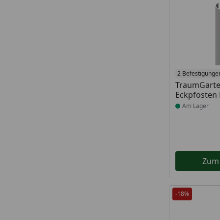
Produkt am
2 Befestigunge
TraumGarte
Eckpfosten 
Am Lager
Zum
-18%