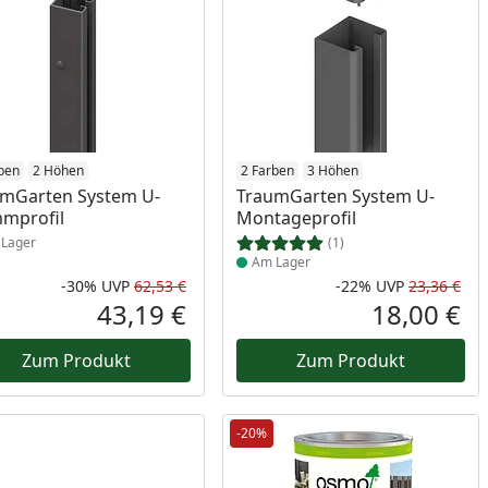
ukt am Lager
ben
2 Höhen
Produkt am Lager
2 Farben
3 Höhen
mGarten System U-
TraumGarten System U-
mprofil
Montageprofil
Lager
(1)
Am Lager
-30%
UVP
62,53 €
-22%
UVP
23,36 €
Prozent
cher Preis
Rabatt in Prozent
Ursprünglicher Preis
Rab
Urs
43,19 €
18,00 €
reis
Aktueller Preis
Akt
Zum Produkt
Zum Produkt
-20%