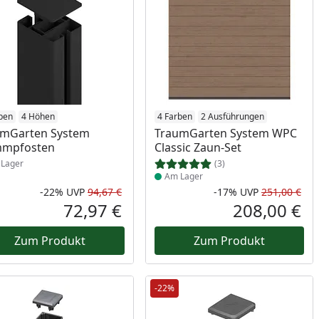
ukt am Lager
ben
4 Höhen
Produkt am Lager
4 Farben
2 Ausführungen
umGarten System
TraumGarten System WPC
mmpfosten
Classic Zaun-Set
Lager
(3)
Am Lager
-22%
UVP
94,67 €
-17%
UVP
251,00 €
Prozent
cher Preis
Rabatt in Prozent
Ursprünglicher Preis
Rab
Urs
72,97 €
208,00 €
reis
Aktueller Preis
Akt
Zum Produkt
Zum Produkt
-22%