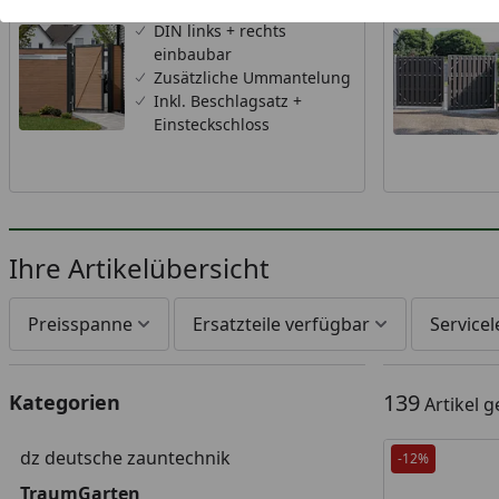
DIN links + rechts
einbaubar
Zusätzliche Ummantelung
Inkl. Beschlagsatz +
Einsteckschloss
Ihre Artikelübersicht
Preisspanne
Ersatzteile verfügbar
Service
139
Kategorien
Artikel 
dz deutsche zauntechnik
-12%
TraumGarten