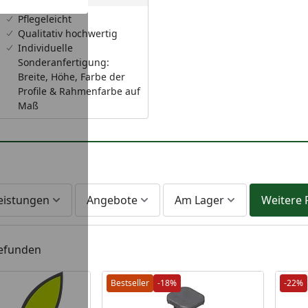
Pflegeleicht
Qualitativ hochwertig
Individuelle
Sonderanfertigung:
Breite, Höhe, Farbe der
Profile & Rahmenfarbe auf
Maß
leistungen
Angebote
Am Lager
Weitere F
gefunden
Bestseller
-18%
-22%