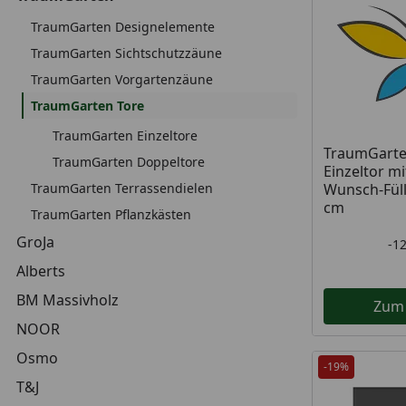
TraumGarten Designelemente
TraumGarten Sichtschutzzäune
TraumGarten Vorgartenzäune
TraumGarten Tore
TraumGarten Einzeltore
TraumGart
TraumGarten Doppeltore
Einzeltor mi
TraumGarten Terrassendielen
Wunsch-Füll
cm
TraumGarten Pflanzkästen
GroJa
-1
Alberts
BM Massivholz
Zum
NOOR
Osmo
-19%
T&J