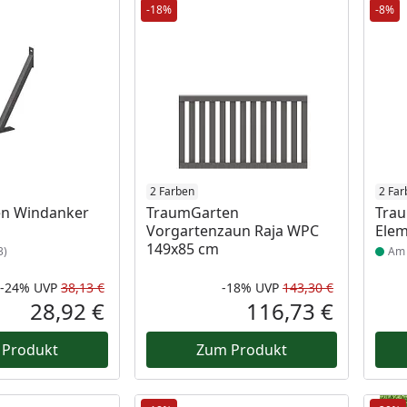
-18%
-8%
 Lager
2 Farben
Prod
2 Far
n Windanker
TraumGarten
Trau
Vorgartenzaun Raja WPC
Elem
149x85 cm
3)
Am 
-24%
UVP
38,13 €
-18%
UVP
143,30 €
Rabatt in Prozent
Ursprünglicher Preis
Rabatt in 
Ursprüngli
28,92 €
116,73 €
Aktueller Preis
Aktueller P
 Produkt
Zum Produkt