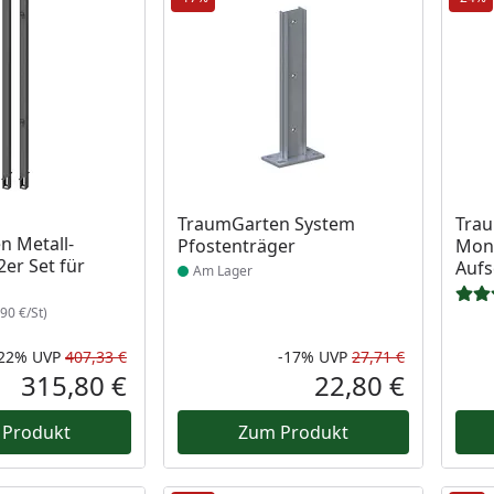
Produkt am Lager
TraumGarten System
Trau
n Metall-
Pfostenträger
Mont
2er Set für
Auf
Am Lager
90 €/St)
-22%
UVP
407,33 €
-17%
UVP
27,71 €
Rabatt in Prozent
Ursprünglicher Preis
Rabatt in 
Ursprüngli
315,80 €
22,80 €
Aktueller Preis
Aktueller P
 Produkt
Zum Produkt