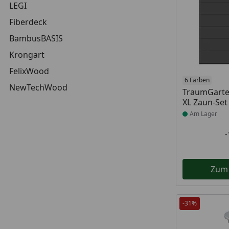
LEGI
Fiberdeck
BambusBASIS
Krongart
FelixWood
Produkt am
6 Farben
NewTechWood
TraumGarte
XL Zaun-Set
Am Lager
Zum
-31%