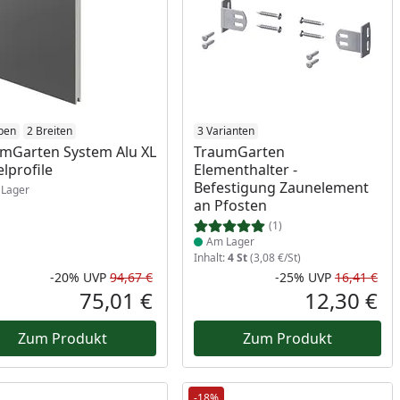
ukt am Lager
ben
2 Breiten
Produkt am Lager
3 Varianten
mGarten System Alu XL
TraumGarten
elprofile
Elementhalter -
Befestigung Zaunelement
Lager
an Pfosten
(1)
Am Lager
Inhalt:
4 St
(3,08 €/St)
-20%
UVP
94,67 €
-25%
UVP
16,41 €
Prozent
cher Preis
Rabatt in Prozent
Ursprünglicher Preis
Rab
Urs
75,01 €
12,30 €
reis
Aktueller Preis
Akt
Zum Produkt
Zum Produkt
-18%