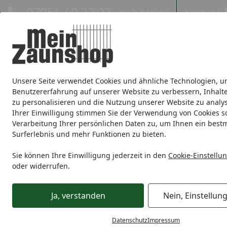
Hotline
07051 / 9 22 22
Kontakt
Mo-Fr. 8-16 Uhr
Kontakt
Eigene Montage-Teams
Unsere Seite verwendet Cookies und ähnliche Technologien, u
Sichtschutz
Doppelstabmatte
Zaunsets
Gabionen
Ei
Benutzererfahrung auf unserer Website zu verbessern, Inhalt
zu personalisieren und die Nutzung unserer Website zu analys
Zaunmarken
Ihrer Einwilligung stimmen Sie der Verwendung von Cookies s
Verarbeitung Ihrer persönlichen Daten zu, um Ihnen ein best
Surferlebnis und mehr Funktionen zu bieten.
Zaunmarken
TraumGarten
TraumGarten Tore
Startseite
TraumGarten Tore
Sie können Ihre Einwilligung jederzeit in den
Cookie-Einstellu
oder widerrufen.
Wählen Sie Ihre Wunschkategorie
Ja, verstanden
Nein, Einstellun
TraumGarten Einzeltore
TraumGarten
TraumGarten Einzeltore
TraumGart
Datenschutz
Impressum