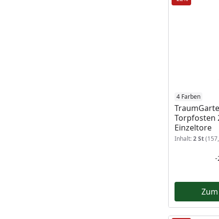
4 Farben
TraumGarte
Torpfosten 
Einzeltore
Inhalt:
2 St
(157,
Zum