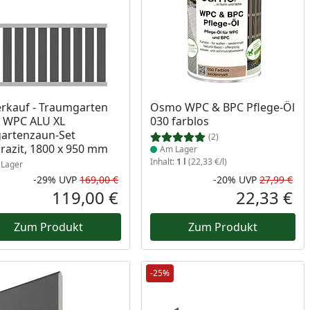
ukt am Lager
Produkt am Lager
rkauf - Traumgarten
Osmo WPC & BPC Pflege-Öl
 WPC ALU XL
030 farblos
artenzaun-Set
(2)
razit, 1800 x 950 mm
Am Lager
Inhalt:
1 l
(22,33 €/l)
Lager
-29%
UVP
169,00 €
-20%
UVP
27,99 €
Prozent
cher Preis
Rabatt in Prozent
Ursprünglicher Preis
Rab
Urs
119,00 €
22,33 €
reis
Aktueller Preis
Akt
Zum Produkt
Zum Produkt
-25%