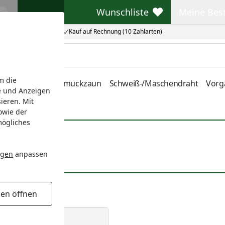
Wunschliste
Meine Bes
Wunschliste
Meine Beste
Kauf auf Rechnung (10 Zahlarten)
m die
nstabmatten
Schmuckzaun
Schweiß-/Maschendraht
Vorg
e und Anzeigen
ieren. Mit
owie der
mögliches
ngen
anpassen
gen öffnen
 Doppeltore
en Doppeltore