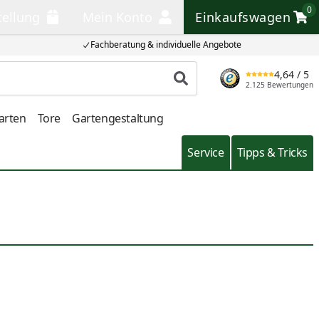
0
tellung
Mein Konto
Einkaufswagen
llung
Mein Konto
Einkaufswagen
Fachberatung & individuelle Angebote
4,64
/ 5
Produkt suchen
2.125 Bewertungen
arten
Tore
Gartengestaltung
Service
Tipps & Tricks