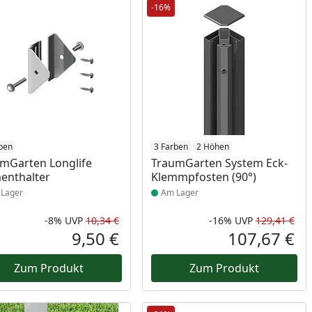
-16%
ukt am Lager
ben
Produkt am Lager
3 Farben
2 Höhen
mGarten Longlife
TraumGarten System Eck-
enthalter
Klemmpfosten (90°)
Lager
Am Lager
-8%
UVP
10,34 €
-16%
UVP
129,41 €
Prozent
cher Preis
Rabatt in Prozent
Ursprünglicher Preis
Rab
Urs
9,50 €
107,67 €
reis
Aktueller Preis
Akt
Zum Produkt
Zum Produkt