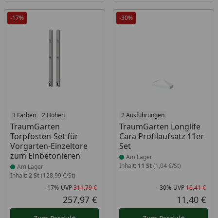
-17%
-30%
Produkt am Lager
3 Farben
2 Höhen
Produkt am Lager
2 Ausführungen
TraumGarten
TraumGarten Longlife
Torpfosten-Set für
Cara Profilaufsatz 11er-
Vorgarten-Einzeltore
Set
zum Einbetonieren
Am Lager
Inhalt:
11 St
(1,04 €/St)
Am Lager
Inhalt:
2 St
(128,99 €/St)
-17%
UVP
311,79 €
-30%
UVP
16,41 €
Rabatt in Prozent
Ursprünglicher Preis
Rab
Urs
257,97 €
11,40 €
Aktueller Preis
Akt