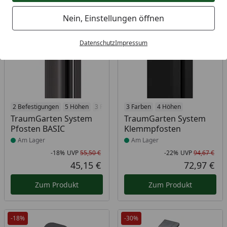
Bestseller
-18%
-22%
Nein, Einstellungen öffnen
Datenschutz
Impressum
Produkt am Lager
2 Befestigungen
5 Höhen
3 Farben
Produkt am Lager
3 Farben
4 Höhen
TraumGarten System
TraumGarten System
Pfosten BASIC
Klemmpfosten
Am Lager
Am Lager
-18%
UVP
55,50 €
-22%
UVP
94,67 €
Rabatt in Prozent
Ursprünglicher Preis
Rab
Urs
45,15 €
72,97 €
Aktueller Preis
Akt
Zum Produkt
Zum Produkt
-18%
-30%