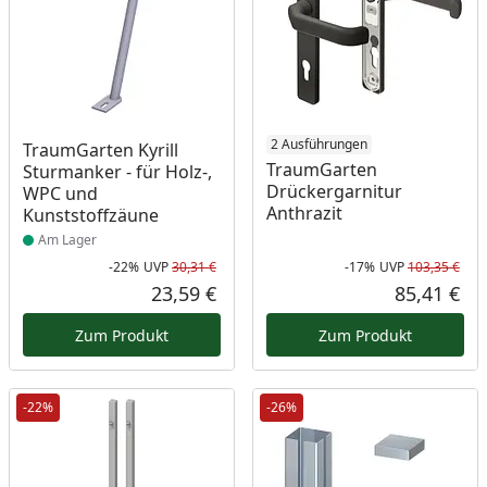
Produkt am Lager
2 Ausführungen
TraumGarten Kyrill
TraumGarten
Sturmanker - für Holz-,
Drückergarnitur
WPC und
Anthrazit
Kunststoffzäune
Am Lager
-22%
UVP
30,31 €
-17%
UVP
103,35 €
Rabatt in Prozent
Ursprünglicher Preis
Rab
Urs
23,59 €
85,41 €
Aktueller Preis
Akt
Zum Produkt
Zum Produkt
-22%
-26%