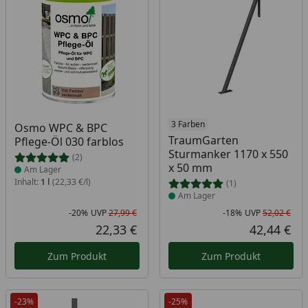
Produkt am Lager
Produkt am Lager
3 Farben
Osmo WPC & BPC
TraumGarten
Pflege-Öl 030 farblos
Sturmanker 1170 x 550
(2)
x 50 mm
Am Lager
Inhalt:
1 l
(22,33 €/l)
(1)
Am Lager
-20%
UVP
27,99 €
-18%
UVP
52,02 €
Rabatt in Prozent
Ursprünglicher Preis
Rab
Urs
22,33 €
42,44 €
Aktueller Preis
Akt
Zum Produkt
Zum Produkt
-23%
-25%