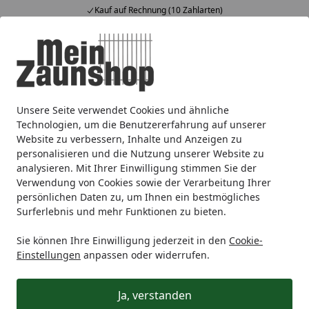
Kauf auf Rechnung (10 Zahlarten)
Alle Produkte
Mein Konto
Wunschl
Ein
4,65
/ 5
Suchen
Unsere Seite verwendet Cookies und ähnliche
Zaunmarken
TraumGarten
TraumGarten Tore
TraumGa
Startseite
Technologien, um die Benutzererfahrung auf unserer
Zubehör für Doppeltore
Website zu verbessern, Inhalte und Anzeigen zu
personalisieren und die Nutzung unserer Website zu
analysieren. Mit Ihrer Einwilligung stimmen Sie der
Ihre Artikelübersicht
Verwendung von Cookies sowie der Verarbeitung Ihrer
persönlichen Daten zu, um Ihnen ein bestmögliches
Surferlebnis und mehr Funktionen zu bieten.
Kategorien
Sie können Ihre Einwilligung jederzeit in den
Cookie-
Filter / Sortierung
Einstellungen
anpassen oder widerrufen.
77
Artikel gefunden
Ja, verstanden