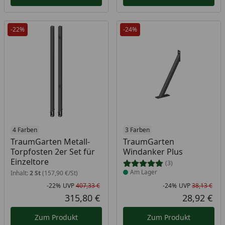
-22%
-24%
4 Farben
Produkt am Lager
3 Farben
TraumGarten Metall-
TraumGarten
Torpfosten 2er Set für
Windanker Plus
Einzeltore
(3)
Am Lager
Inhalt:
2 St
(157,90 €/St)
-22%
UVP
407,33 €
-24%
UVP
38,13 €
Rabatt in Prozent
Ursprünglicher Preis
Rab
Urs
315,80 €
28,92 €
Aktueller Preis
Akt
Zum Produkt
Zum Produkt