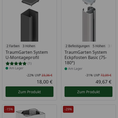
Produkt am Lager
2 Farben
3 Höhen
Produkt am Lager
2 Befestigungen
5 Höhen
3 Farb
TraumGarten System
TraumGarten System
U-Montageprofil
Eckpfosten Basic (75-
180°)
(1)
Am Lager
Am Lager
-22%
UVP
23,36 €
-31%
UVP
72,09 €
Rabatt in Prozent
Ursprünglicher Preis
Rab
Urs
18,00 €
49,67 €
Aktueller Preis
Akt
Zum Produkt
Zum Produkt
-15%
-29%