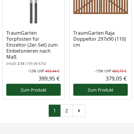
TraumGarten
TraumGarten Raja
Torpfosten für
Doppeltor 297x90 (110)
Einzeltor (2er-Set) zum
cm
Einbetonieren nach
Maß
Inhalt:
2 St
(199,98 €/St)
-12%
UVP
459,44 €
-15%
UVP
450,75 €
Rabatt in Prozent
Ursprünglicher Preis
Rab
Urs
399,95 €
379,05 €
Aktueller Preis
Akt
Zum Produkt
Zum Produkt
1
2
Zu Seite 2
Zur nächsten Seite