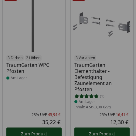
Produkt am Lager
3 Farben
2 Höhen
Produkt am Lager
3 Varianten
TraumGarten WPC
TraumGarten
Pfosten
Elementhalter -
Befestigung
Am Lager
Zaunelement an
Pfosten
(1)
Am Lager
Inhalt:
4 St
(3,08 €/St)
-23%
UVP
45,94 €
-25%
UVP
16,41 €
Rabatt in Prozent
Ursprünglicher Preis
Rab
Urs
35,22 €
12,30 €
Aktueller Preis
Akt
Zum Produkt
Zum Produkt