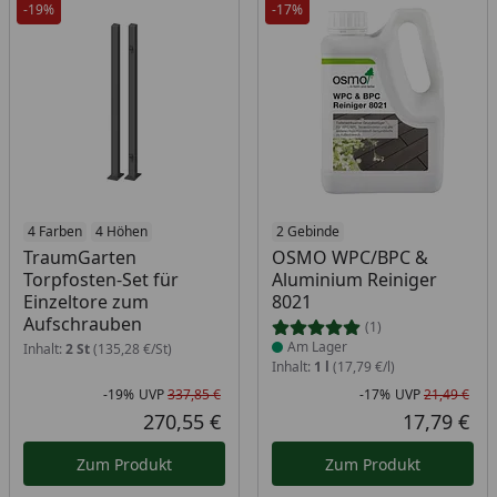
-19%
-17%
4 Farben
4 Höhen
Produkt am Lager
2 Gebinde
TraumGarten
OSMO WPC/BPC &
Torpfosten-Set für
Aluminium Reiniger
Einzeltore zum
8021
Aufschrauben
(1)
Am Lager
Inhalt:
2 St
(135,28 €/St)
Inhalt:
1 l
(17,79 €/l)
-19%
UVP
337,85 €
-17%
UVP
21,49 €
Rabatt in Prozent
Ursprünglicher Preis
Rab
Urs
270,55 €
17,79 €
Aktueller Preis
Akt
Zum Produkt
Zum Produkt