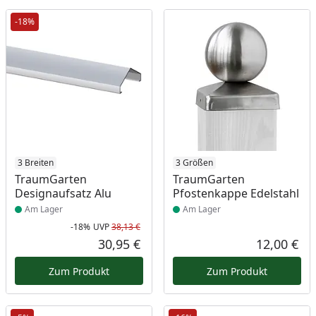
-18%
Produkt am Lager
3 Breiten
Produkt am Lager
3 Größen
TraumGarten
TraumGarten
Designaufsatz Alu
Pfostenkappe Edelstahl
Am Lager
Am Lager
-18%
UVP
38,13 €
Rabatt in Prozent
Ursprünglicher Preis
30,95 €
12,00 €
Aktueller Preis
Akt
Zum Produkt
Zum Produkt