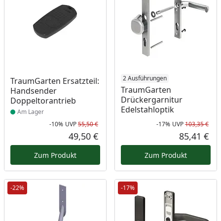
Produkt am Lager
2 Ausführungen
TraumGarten Ersatzteil:
TraumGarten
Handsender
Drückergarnitur
Doppeltorantrieb
Edelstahloptik
Am Lager
-10%
UVP
55,50 €
-17%
UVP
103,35 €
Rabatt in Prozent
Ursprünglicher Preis
Rab
Urs
49,50 €
85,41 €
Aktueller Preis
Akt
Zum Produkt
Zum Produkt
-22%
-17%