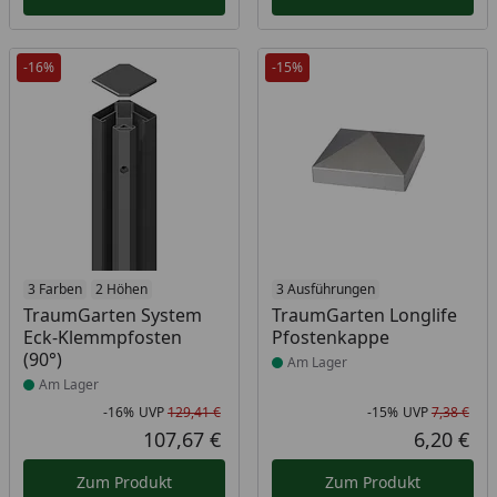
-16%
-15%
Produkt am Lager
3 Farben
2 Höhen
Produkt am Lager
3 Ausführungen
TraumGarten System
TraumGarten Longlife
Eck-Klemmpfosten
Pfostenkappe
(90°)
Am Lager
Am Lager
-16%
UVP
129,41 €
-15%
UVP
7,38 €
Rabatt in Prozent
Ursprünglicher Preis
Rab
Urs
107,67 €
6,20 €
Aktueller Preis
Akt
Zum Produkt
Zum Produkt