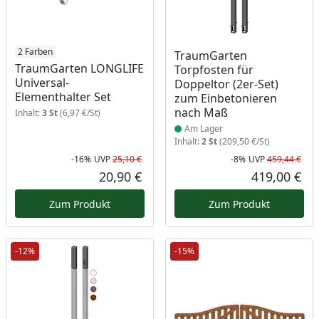
2 Farben
Produkt am Lager
TraumGarten
TraumGarten LONGLIFE
Torpfosten für
Universal-
Doppeltor (2er-Set)
Elementhalter Set
zum Einbetonieren
nach Maß
Inhalt:
3 St
(6,97 €/St)
Am Lager
Inhalt:
2 St
(209,50 €/St)
-16%
UVP
25,10 €
-8%
UVP
459,44 €
Rabatt in Prozent
Ursprünglicher Preis
Rab
Urs
20,90 €
419,00 €
Aktueller Preis
Akt
Zum Produkt
Zum Produkt
-12%
-15%