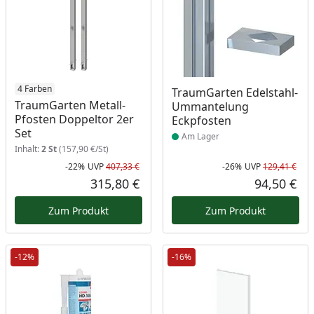
4 Farben
Produkt am Lager
TraumGarten Edelstahl-
TraumGarten Metall-
Ummantelung
Pfosten Doppeltor 2er
Eckpfosten
Set
Am Lager
Inhalt:
2 St
(157,90 €/St)
-22%
UVP
407,33 €
-26%
UVP
129,41 €
Rabatt in Prozent
Ursprünglicher Preis
Rab
Urs
315,80 €
94,50 €
Aktueller Preis
Akt
Zum Produkt
Zum Produkt
-12%
-16%