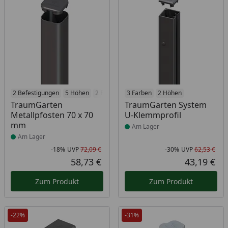
Produkt am Lager
2 Befestigungen
5 Höhen
2 Farben
Produkt am Lager
3 Farben
2 Höhen
TraumGarten
TraumGarten System
Metallpfosten 70 x 70
U-Klemmprofil
mm
Am Lager
Am Lager
-18%
UVP
72,09 €
-30%
UVP
62,53 €
Rabatt in Prozent
Ursprünglicher Preis
Rab
Urs
58,73 €
43,19 €
Aktueller Preis
Akt
Zum Produkt
Zum Produkt
-22%
-31%