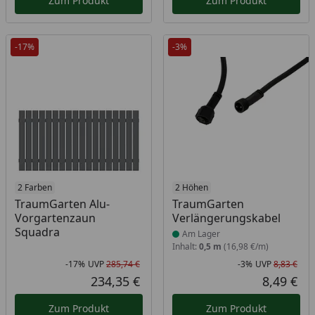
Zum Produkt
Zum Produkt
-17%
-3%
2 Farben
Produkt am Lager
2 Höhen
TraumGarten Alu-
TraumGarten
Vorgartenzaun
Verlängerungskabel
Squadra
Am Lager
Inhalt:
0,5 m
(16,98 €/m)
-17%
UVP
285,74 €
-3%
UVP
8,83 €
Rabatt in Prozent
Ursprünglicher Preis
Rab
Urs
234,35 €
8,49 €
Aktueller Preis
Akt
Zum Produkt
Zum Produkt