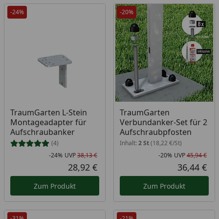
-24%
-20%
TraumGarten L-Stein
TraumGarten
Montageadapter für
Verbundanker-Set für 2
Aufschraubanker
Aufschraubpfosten
(4)
Inhalt:
2 St
(18,22 €/St)
-24%
UVP
38,13 €
-20%
UVP
45,94 €
Rabatt in Prozent
Ursprünglicher Preis
Rab
Urs
28,92 €
36,44 €
Aktueller Preis
Akt
Zum Produkt
Zum Produkt
-31%
-21%