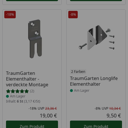
-18%
-8%
Produkt am Lager
Produkt am Lager
2 Farben
TraumGarten
TraumGarten Longlife
Elementhalter -
Elementhalter
verdeckte Montage
Am Lager
(2)
Am Lager
Inhalt:
6 St
(3,17 €/St)
-18%
UVP
23,36 €
-8%
UVP
10,34 €
Rabatt in Prozent
Ursprünglicher Preis
Rab
Urs
19,00 €
9,50 €
Aktueller Preis
Akt
Zum Produkt
Zum Produkt