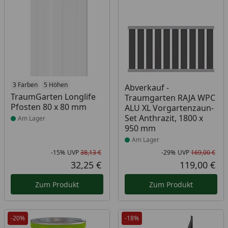
Produkt am Lager
3 Farben
5 Höhen
Produkt am Lager
Abverkauf -
TraumGarten Longlife
Traumgarten RAJA WPC
Pfosten 80 x 80 mm
ALU XL Vorgartenzaun-
Set Anthrazit, 1800 x
Am Lager
950 mm
Am Lager
-15%
UVP
38,13 €
-29%
UVP
169,00 €
Rabatt in Prozent
Ursprünglicher Preis
Rab
Urs
32,25 €
119,00 €
Aktueller Preis
Akt
Zum Produkt
Zum Produkt
-20%
-18%