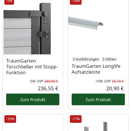
-5%
-16%
3 Ausführungen
2 Höhen
TraumGarten
TraumGarten Longlife
Torschließer mit Stopp-
Aufsatzleiste
Funktion
-5%
UVP
249,00 €
-16%
UVP
25,10 €
Rabatt in Prozent
Ursprünglicher Preis
Rab
Urs
236,55 €
20,90 €
Aktueller Preis
Akt
Zum Produkt
Zum Produkt
-10%
-17%