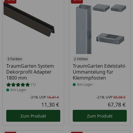
Produkt am Lager
3 Farben
Produkt am Lager
2 Höhen
TraumGarten System
TraumGarten Edelstahl-
Dekorprofil Adapter
Ummantelung für
1800 mm
Klemmpfosten
(1)
Am Lager
Am Lager
-31%
UVP
16,41 €
-21%
UVP
85,98 €
Rabatt in Prozent
Ursprünglicher Preis
Rab
Urs
11,30 €
67,78 €
Aktueller Preis
Akt
Zum Produkt
Zum Produkt