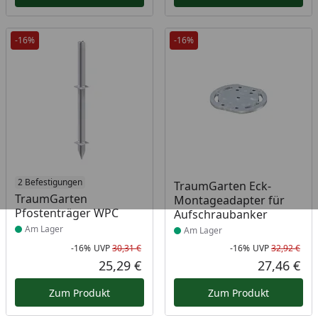
-16%
-16%
Produkt am Lager
2 Befestigungen
Produkt am Lager
TraumGarten Eck-
TraumGarten
Montageadapter für
Pfostenträger WPC
Aufschraubanker
Am Lager
Am Lager
-16%
UVP
30,31 €
-16%
UVP
32,92 €
Rabatt in Prozent
Ursprünglicher Preis
Rab
Urs
25,29 €
27,46 €
Aktueller Preis
Akt
Zum Produkt
Zum Produkt