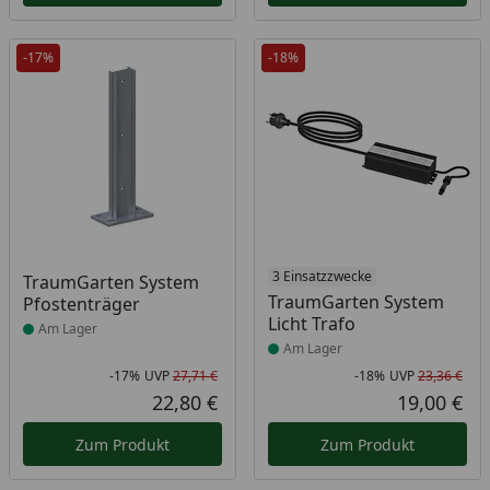
-17%
-18%
Produkt am Lager
Produkt am Lager
3 Einsatzzwecke
TraumGarten System
TraumGarten System
Pfostenträger
Licht Trafo
Am Lager
Am Lager
-17%
UVP
27,71 €
-18%
UVP
23,36 €
Rabatt in Prozent
Ursprünglicher Preis
Rab
Urs
22,80 €
19,00 €
Aktueller Preis
Akt
Zum Produkt
Zum Produkt