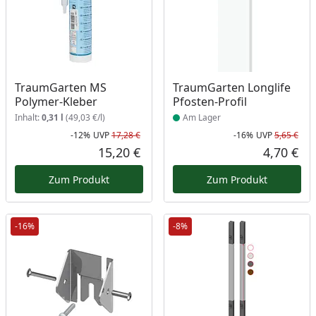
Produkt am Lager
TraumGarten MS
TraumGarten Longlife
Polymer-Kleber
Pfosten-Profil
Inhalt:
0,31 l
(49,03 €/l)
Am Lager
-12%
UVP
17,28 €
-16%
UVP
5,65 €
Rabatt in Prozent
Ursprünglicher Preis
Rab
Urs
15,20 €
4,70 €
Aktueller Preis
Akt
Zum Produkt
Zum Produkt
-16%
-8%